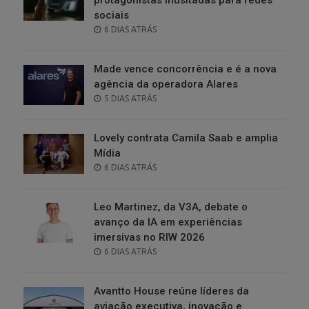
sociais
POSTED
6 DIAS ATRÁS
ON
Made vence concorrência e é a nova
agência da operadora Alares
POSTED
5 DIAS ATRÁS
ON
Lovely contrata Camila Saab e amplia
Mídia
POSTED
6 DIAS ATRÁS
ON
Leo Martinez, da V3A, debate o
avanço da IA em experiências
imersivas no RIW 2026
POSTED
6 DIAS ATRÁS
ON
Avantto House reúne líderes da
aviação executiva, inovação e