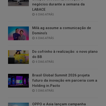
negócios durante a semana da
LABACE
POSTED
6 DIAS ATRÁS
ON
Milà.ag assume a comunicação de
Domino’s
POSTED
6 DIAS ATRÁS
ON
Do cofrinho à realização: o novo plano
do BB
POSTED
6 DIAS ATRÁS
ON
Brasil Global Summit 2026 projeta
futuro da inovação em parceria com a
Holding in.Pacto
POSTED
5 DIAS ATRÁS
ON
OPPO e Asia lançam campanha