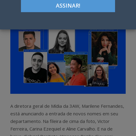
h
w
a
e
r
e
e
t
A diretora geral de Mídia da 3AW, Marilene Fernandes,
está anunciando a entrada de novos nomes em seu
departamento. Na fileira de cima da foto, Victor
Ferreira, Carina Ezequiel e Aline Carvalho. E na de