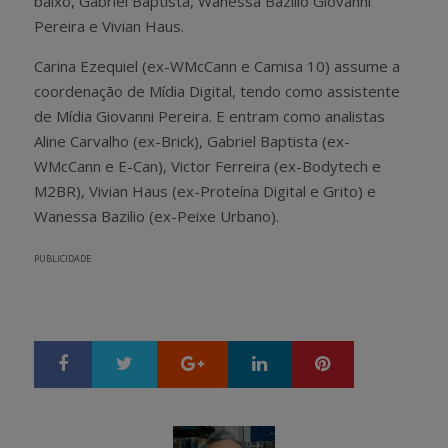
baixo, Gabriel Baptista, Wanessa Bazilio Giovanni
Pereira e Vivian Haus.
Carina Ezequiel (ex-WMcCann e Camisa 10) assume a
coordenação de Mídia Digital, tendo como assistente
de Mídia Giovanni Pereira. E entram como analistas
Aline Carvalho (ex-Brick), Gabriel Baptista (ex-
WMcCann e E-Can), Victor Ferreira (ex-Bodytech e
M2BR), Vivian Haus (ex-Proteína Digital e Grito) e
Wanessa Bazilio (ex-Peixe Urbano).
PUBLICIDADE
Google+
LinkedIn
Pinterest
S
T
h
w
a
e
r
e
e
t