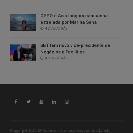
ON
OPPO e Asia lançam campanha
estrelada por Marina Sena
POSTED
4 DIAS ATRÁS
ON
SBT tem novo vice-presidente de
Negócios e Facilities
POSTED
4 DIAS ATRÁS
ON
Copyright 2025 © Todos os direitos reservados a Janela