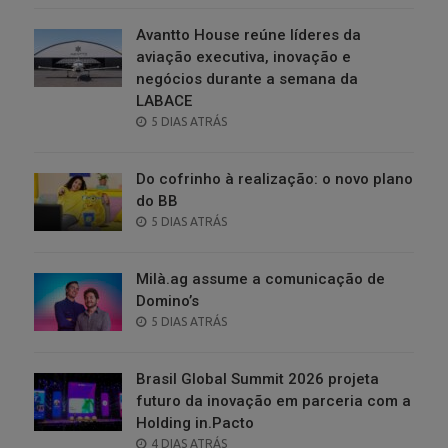
Avantto House reúne líderes da
aviação executiva, inovação e
negócios durante a semana da
LABACE
POSTED
5 DIAS ATRÁS
ON
Do cofrinho à realização: o novo plano
do BB
POSTED
5 DIAS ATRÁS
ON
Milà.ag assume a comunicação de
Domino’s
POSTED
5 DIAS ATRÁS
ON
Brasil Global Summit 2026 projeta
futuro da inovação em parceria com a
Holding in.Pacto
POSTED
4 DIAS ATRÁS