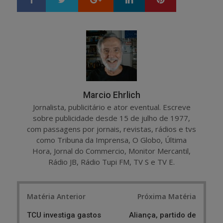
h
w
a
e
r
e
e
t
Marcio Ehrlich
Jornalista, publicitário e ator eventual. Escreve
sobre publicidade desde 15 de julho de 1977,
com passagens por jornais, revistas, rádios e tvs
como Tribuna da Imprensa, O Globo, Última
Hora, Jornal do Commercio, Monitor Mercantil,
Rádio JB, Rádio Tupi FM, TV S e TV E.
Post
Matéria Anterior
Próxima Matéria
navigation
TCU investiga gastos
Aliança, partido de