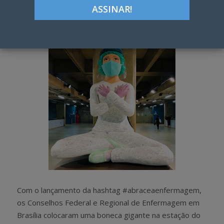
Google+
LinkedIn
Pinterest
S
T
h
w
a
e
r
e
e
t
Com o lançamento da hashtag #abraceaenfermagem,
os Conselhos Federal e Regional de Enfermagem em
Brasília colocaram uma boneca gigante na estação do