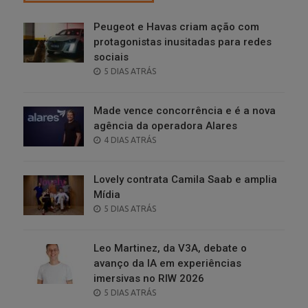
Peugeot e Havas criam ação com
protagonistas inusitadas para redes
sociais
POSTED
5 DIAS ATRÁS
ON
Made vence concorrência e é a nova
agência da operadora Alares
POSTED
4 DIAS ATRÁS
ON
Lovely contrata Camila Saab e amplia
Mídia
POSTED
5 DIAS ATRÁS
ON
Leo Martinez, da V3A, debate o
avanço da IA em experiências
imersivas no RIW 2026
POSTED
5 DIAS ATRÁS
ON