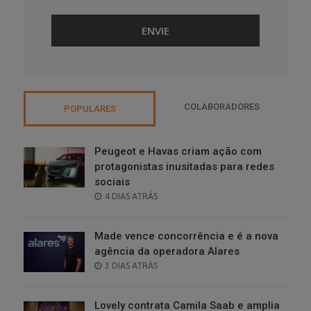
COLABORADORES
POPULARES
Peugeot e Havas criam ação com
protagonistas inusitadas para redes
sociais
POSTED
4 DIAS ATRÁS
ON
Made vence concorrência e é a nova
agência da operadora Alares
POSTED
3 DIAS ATRÁS
ON
Lovely contrata Camila Saab e amplia