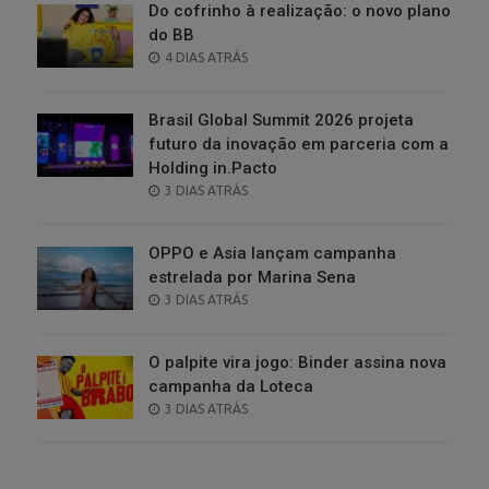
Do cofrinho à realização: o novo plano
do BB
POSTED
4 DIAS ATRÁS
ON
Brasil Global Summit 2026 projeta
futuro da inovação em parceria com a
Holding in.Pacto
POSTED
3 DIAS ATRÁS
ON
OPPO e Asia lançam campanha
estrelada por Marina Sena
POSTED
3 DIAS ATRÁS
ON
O palpite vira jogo: Binder assina nova
campanha da Loteca
POSTED
3 DIAS ATRÁS
ON