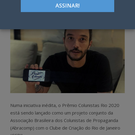
h
w
a
e
r
e
e
t
Numa iniciativa inédita, o Prêmio Colunistas Rio 2020
está sendo lançado como um projeto conjunto da
Associação Brasileira dos Colunistas de Propaganda
(Abracomp) com o Clube de Criação do Rio de Janeiro