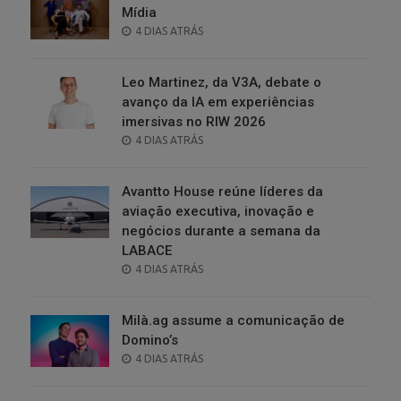
Mídia
POSTED
4 DIAS ATRÁS
ON
Leo Martinez, da V3A, debate o
avanço da IA em experiências
imersivas no RIW 2026
POSTED
4 DIAS ATRÁS
ON
Avantto House reúne líderes da
aviação executiva, inovação e
negócios durante a semana da
LABACE
POSTED
4 DIAS ATRÁS
ON
Milà.ag assume a comunicação de
Domino’s
POSTED
4 DIAS ATRÁS
ON