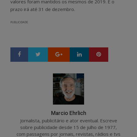
valores foram mantidos os mesmos de 2019. E o
prazo irá até 31 de dezembro.
PUBLICIDADE
Google+
LinkedIn
Pinterest
S
T
h
w
a
e
r
e
e
t
Marcio Ehrlich
Jornalista, publicitário e ator eventual. Escreve
sobre publicidade desde 15 de julho de 1977,
com passagens por jornais, revistas, rádios e tvs