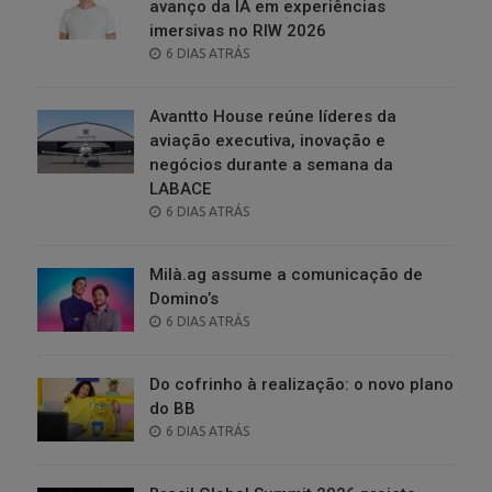
avanço da IA em experiências
imersivas no RIW 2026
POSTED
6 DIAS ATRÁS
ON
Avantto House reúne líderes da
aviação executiva, inovação e
negócios durante a semana da
LABACE
POSTED
6 DIAS ATRÁS
ON
Milà.ag assume a comunicação de
Domino’s
POSTED
6 DIAS ATRÁS
ON
Do cofrinho à realização: o novo plano
do BB
POSTED
6 DIAS ATRÁS
ON