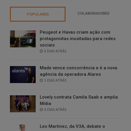
COLABORADORES
POPULARES
Peugeot e Havas criam ação com
protagonistas inusitadas para redes
sociais
POSTED
6 DIAS ATRÁS
ON
Made vence concorrência e é a nova
agência da operadora Alares
POSTED
5 DIAS ATRÁS
ON
Lovely contrata Camila Saab e amplia
Mídia
POSTED
6 DIAS ATRÁS
ON
Leo Martinez, da V3A, debate o