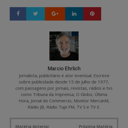
Google+
LinkedIn
Pinterest
S
T
h
w
a
e
r
e
e
t
Marcio Ehrlich
Jornalista, publicitário e ator eventual. Escreve
sobre publicidade desde 15 de julho de 1977,
com passagens por jornais, revistas, rádios e tvs
como Tribuna da Imprensa, O Globo, Última
Hora, Jornal do Commercio, Monitor Mercantil,
Rádio JB, Rádio Tupi FM, TV S e TV E.
Post
Matéria Anterior
Próxima Matéria