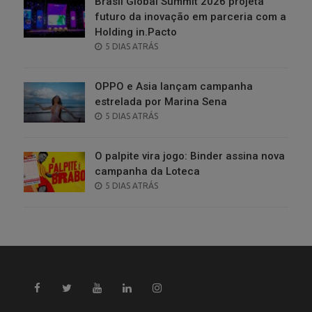
Brasil Global Summit 2026 projeta
futuro da inovação em parceria com a
Holding in.Pacto
POSTED
5 DIAS ATRÁS
ON
OPPO e Asia lançam campanha
estrelada por Marina Sena
POSTED
5 DIAS ATRÁS
ON
O palpite vira jogo: Binder assina nova
campanha da Loteca
POSTED
5 DIAS ATRÁS
ON