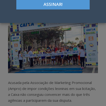
h
w
a
e
r
e
e
t
Acusada pela Associação de Marketing Promocional
(Ampro) de impor condições leoninas em sua licitação,
a Caixa não conseguiu convencer mais do que três
agências a participarem da sua disputa.