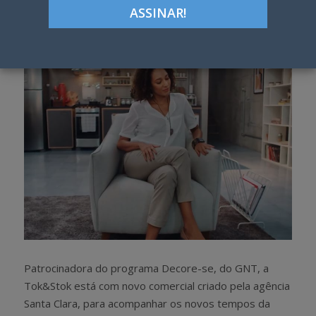
Google+
LinkedIn
Pinterest
S
T
h
w
a
e
r
e
e
t
Patrocinadora do programa Decore-se, do GNT, a
Tok&Stok está com novo comercial criado pela agência
Santa Clara, para acompanhar os novos tempos da