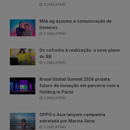
POSTED
6 DIAS ATRÁS
ON
Milà.ag assume a comunicação de
Domino’s
POSTED
6 DIAS ATRÁS
ON
Do cofrinho à realização: o novo plano
do BB
POSTED
6 DIAS ATRÁS
ON
Brasil Global Summit 2026 projeta
futuro da inovação em parceria com a
Holding in.Pacto
POSTED
5 DIAS ATRÁS
ON
OPPO e Asia lançam campanha
estrelada por Marina Sena
POSTED
5 DIAS ATRÁS