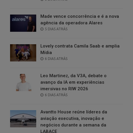
ON
Made vence concorrência e é a nova
agência da operadora Alares
POSTED
5 DIAS ATRÁS
ON
Lovely contrata Camila Saab e amplia
Mídia
POSTED
6 DIAS ATRÁS
ON
Leo Martinez, da V3A, debate o
avanço da IA em experiências
imersivas no RIW 2026
POSTED
6 DIAS ATRÁS
ON
Avantto House reúne líderes da
aviação executiva, inovação e
negócios durante a semana da
LABACE