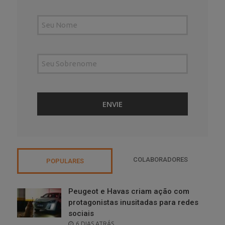
COLABORADORES
POPULARES
Peugeot e Havas criam ação com
protagonistas inusitadas para redes
sociais
POSTED
6 DIAS ATRÁS