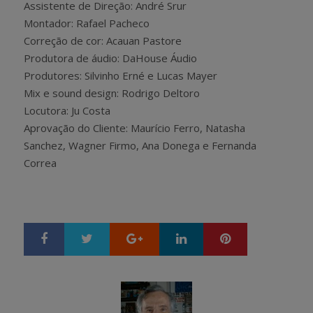
Assistente de Direção: André Srur
Montador: Rafael Pacheco
Correção de cor: Acauan Pastore
Produtora de áudio: DaHouse Áudio
Produtores: Silvinho Erné e Lucas Mayer
Mix e sound design: Rodrigo Deltoro
Locutora: Ju Costa
Aprovação do Cliente: Maurício Ferro, Natasha
Sanchez, Wagner Firmo, Ana Donega e Fernanda
Correa
Google+
LinkedIn
Pinterest
S
T
h
w
a
e
r
e
e
t