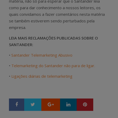
matéria, não só para esperar que o Santander leia
como para dar conhecimento a nossos leitores, os
quais convidamos a fazer comentários nesta matéria
se também estiverem sendo perturbados pela
empresa.
LEIA MAIS RECLAMAÇÕES PUBLICADAS SOBRE O
SANTANDER:
•
Santander Telemarketing Abusivo
•
Telemarketing do Santander não para de ligar.
•
Ligações diárias de telemarketing
Google+
LinkedIn
Pinterest
S
T
h
w
a
e