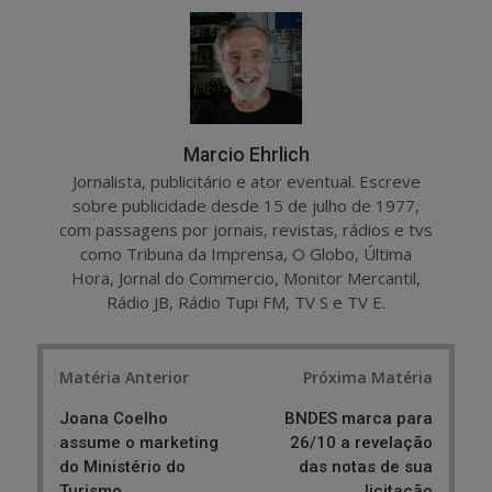
r
e
e
t
Marcio Ehrlich
Jornalista, publicitário e ator eventual. Escreve
sobre publicidade desde 15 de julho de 1977,
com passagens por jornais, revistas, rádios e tvs
como Tribuna da Imprensa, O Globo, Última
Hora, Jornal do Commercio, Monitor Mercantil,
Rádio JB, Rádio Tupi FM, TV S e TV E.
Post
Matéria Anterior
Próxima Matéria
navigation
Joana Coelho
BNDES marca para
assume o marketing
26/10 a revelação
do Ministério do
das notas de sua
Turismo
licitação