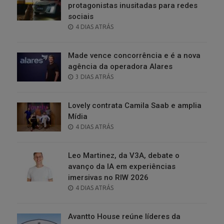
protagonistas inusitadas para redes
sociais
POSTED
4 DIAS ATRÁS
ON
Made vence concorrência e é a nova
agência da operadora Alares
POSTED
3 DIAS ATRÁS
ON
Lovely contrata Camila Saab e amplia
Mídia
POSTED
4 DIAS ATRÁS
ON
Leo Martinez, da V3A, debate o
avanço da IA em experiências
imersivas no RIW 2026
POSTED
4 DIAS ATRÁS
ON
Avantto House reúne líderes da