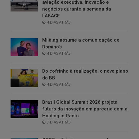
aviação executiva, inovação e
negócios durante a semana da
LABACE
POSTED
4 DIAS ATRÁS
ON
Milà.ag assume a comunicação de
Domino’s
POSTED
4 DIAS ATRÁS
ON
Do cofrinho à realização: o novo plano
do BB
POSTED
4 DIAS ATRÁS
ON
Brasil Global Summit 2026 projeta
futuro da inovação em parceria com a
Holding in.Pacto
POSTED
3 DIAS ATRÁS
ON