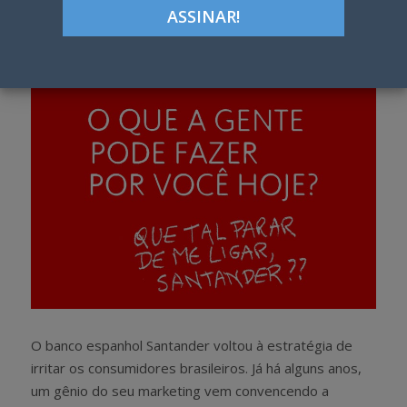
Google+
LinkedIn
Pinterest
S
T
h
w
a
e
r
e
e
t
O banco espanhol Santander voltou à estratégia de
irritar os consumidores brasileiros. Já há alguns anos,
um gênio do seu marketing vem convencendo a