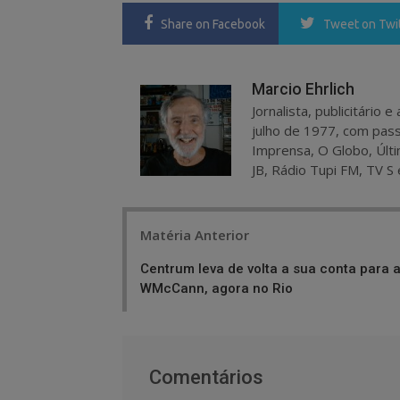
Share
on Facebook
Tweet
on Twi
Marcio Ehrlich
Jornalista, publicitário
julho de 1977, com pass
Imprensa, O Globo, Últi
JB, Rádio Tupi FM, TV S 
Post
Matéria Anterior
navigation
Centrum leva de volta a sua conta para 
WMcCann, agora no Rio
Comentários