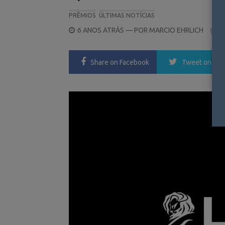
PRÊMIOS
ÚLTIMAS NOTÍCIAS
POSTED
6 ANOS ATRÁS
— POR
MARCIO EHRLICH
0
ON
Share
on Facebook
Tweet
on Twi