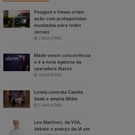
Peugeot e Havas criam
ação com protagonistas
inusitadas para redes
sociais
POSTED
5 DIAS ATRÁS
ON
Made vence concorrência
e é a nova agência da
operadora Alares
POSTED
4 DIAS ATRÁS
ON
Lovely contrata Camila
Saab e amplia Mídia
POSTED
5 DIAS ATRÁS
ON
Leo Martinez, da V3A,
debate o avanço da IA em