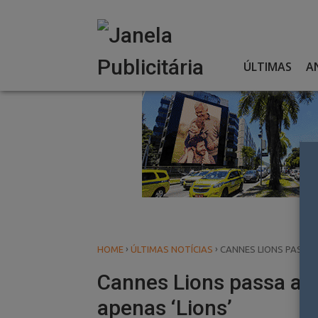
Skip
to
content
ÚLTIMAS
A
›
›
HOME
ÚLTIMAS NOTÍCIAS
CANNES LIONS PASSA 
Cannes Lions passa a f
apenas ‘Lions’