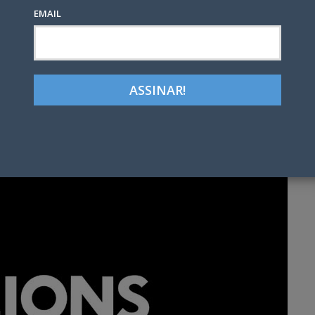
EMAIL
Google+
LinkedIn
Pinterest
tter