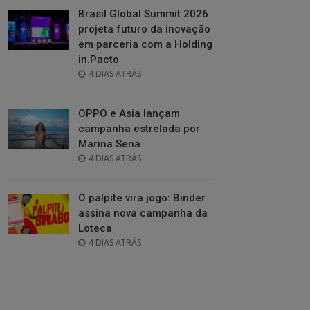
Brasil Global Summit 2026
projeta futuro da inovação
em parceria com a Holding
in.Pacto
POSTED
4 DIAS ATRÁS
ON
OPPO e Asia lançam
campanha estrelada por
Marina Sena
POSTED
4 DIAS ATRÁS
ON
O palpite vira jogo: Binder
assina nova campanha da
Loteca
POSTED
4 DIAS ATRÁS
ON