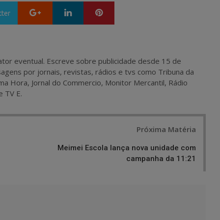
Google+
LinkedIn
Pinterest
tter
 e ator eventual. Escreve sobre publicidade desde 15 de
agens por jornais, revistas, rádios e tvs como Tribuna da
ma Hora, Jornal do Commercio, Monitor Mercantil, Rádio
e TV E.
Próxima Matéria
a
Meimei Escola lança nova unidade com
campanha da 11:21