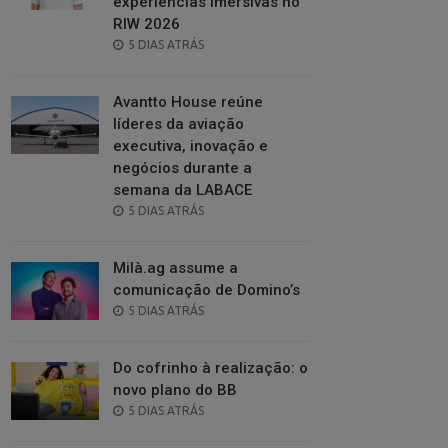
experiências imersivas no
RIW 2026
POSTED
5 DIAS ATRÁS
ON
Avantto House reúne
líderes da aviação
executiva, inovação e
negócios durante a
semana da LABACE
POSTED
5 DIAS ATRÁS
ON
Milà.ag assume a
comunicação de Domino’s
POSTED
5 DIAS ATRÁS
ON
Do cofrinho à realização: o
novo plano do BB
POSTED
5 DIAS ATRÁS
ON