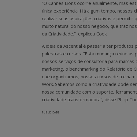
“O Cannes Lions ocorre anualmente, mas está
única experiência. Há algum tempo, nossos c
realizar suas aspirações criativas e permiti
muito natural do nosso negócio, que traz nos
da Criatividade.”, explicou Cook.
A ideia da Ascential é passar a ter produto
palestras e cursos. “Esta mudança reúne as 
nossos serviços de consultoria para marcas q
marketing, o benchmarking do Relatório de Cri
que organizamos, nossos cursos de treinamen
Work. Sabemos como a criatividade pode ser 
nossa comunidade com o suporte, ferrament
criatividade transformadora”, disse Philip Th
PUBLICIDADE