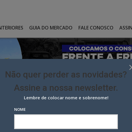
NTERIORES
GUIA DO MERCADO
FALE CONOSCO
ASSI
Não quer perder as novidades?
Assine a nossa newsletter.
Lembre de colocar nome e sobrenome!
A FAZER PARTE DE UM NOVO PROJETO: APENAS ‘LIONS’
NOME
azer parte de um novo projeto: