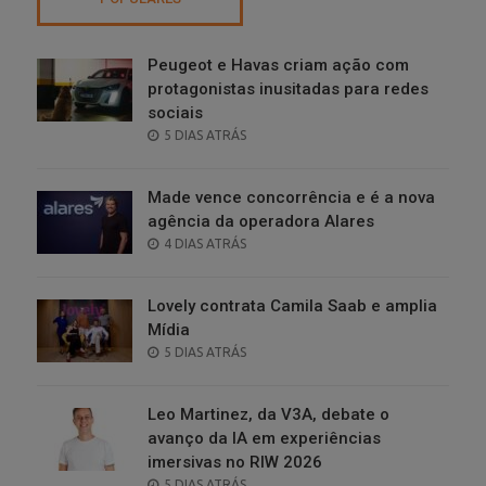
Peugeot e Havas criam ação com
protagonistas inusitadas para redes
sociais
POSTED
5 DIAS ATRÁS
ON
Made vence concorrência e é a nova
agência da operadora Alares
POSTED
4 DIAS ATRÁS
ON
Lovely contrata Camila Saab e amplia
Mídia
POSTED
5 DIAS ATRÁS
ON
Leo Martinez, da V3A, debate o
avanço da IA em experiências
imersivas no RIW 2026
POSTED
5 DIAS ATRÁS