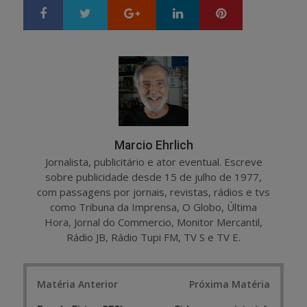
Google+
LinkedIn
Pinterest
S
T
h
w
a
e
r
e
e
t
Marcio Ehrlich
Jornalista, publicitário e ator eventual. Escreve
sobre publicidade desde 15 de julho de 1977,
com passagens por jornais, revistas, rádios e tvs
como Tribuna da Imprensa, O Globo, Última
Hora, Jornal do Commercio, Monitor Mercantil,
Rádio JB, Rádio Tupi FM, TV S e TV E.
Post
Matéria Anterior
Próxima Matéria
navigation