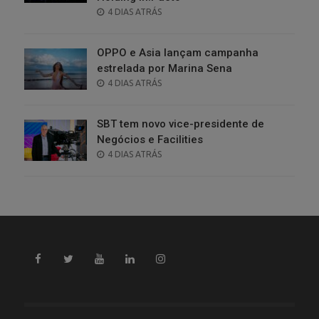
POSTED
4 DIAS ATRÁS
ON
OPPO e Asia lançam campanha
estrelada por Marina Sena
POSTED
4 DIAS ATRÁS
ON
SBT tem novo vice-presidente de
Negócios e Facilities
POSTED
4 DIAS ATRÁS
ON