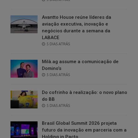
ON
Avantto House reúne líderes da
aviação executiva, inovação e
negócios durante a semana da
LABACE
POSTED
5 DIAS ATRÁS
ON
Milà.ag assume a comunicação de
Domino’s
POSTED
5 DIAS ATRÁS
ON
Do cofrinho à realização: o novo plano
do BB
POSTED
5 DIAS ATRÁS
ON
Brasil Global Summit 2026 projeta
futuro da inovação em parceria com a
Holding in.Pacto