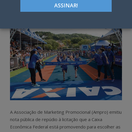
Google+
LinkedIn
Pinterest
S
T
h
w
a
e
r
e
e
t
A Associação de Marketing Promocional (Ampro) emitiu
nota pública de repúdio à licitação que a Caixa
Econômica Federal está promovendo para escolher as