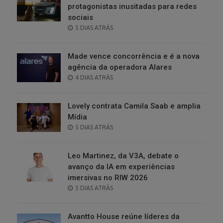
protagonistas inusitadas para redes
sociais
POSTED
5 DIAS ATRÁS
ON
Made vence concorrência e é a nova
agência da operadora Alares
POSTED
4 DIAS ATRÁS
ON
Lovely contrata Camila Saab e amplia
Mídia
POSTED
5 DIAS ATRÁS
ON
Leo Martinez, da V3A, debate o
avanço da IA em experiências
imersivas no RIW 2026
POSTED
5 DIAS ATRÁS
ON
Avantto House reúne líderes da