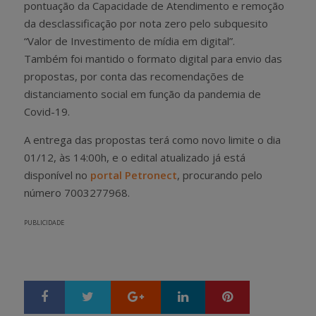
pontuação da Capacidade de Atendimento e remoção
da desclassificação por nota zero pelo subquesito
“Valor de Investimento de mídia em digital”.
Também foi mantido o formato digital para envio das
propostas, por conta das recomendações de
distanciamento social em função da pandemia de
Covid-19.
A entrega das propostas terá como novo limite o dia
01/12, às 14:00h, e o edital atualizado já está
disponível no
portal Petronect
, procurando pelo
número 7003277968.
PUBLICIDADE
Google+
LinkedIn
Pinterest
S
T
h
w