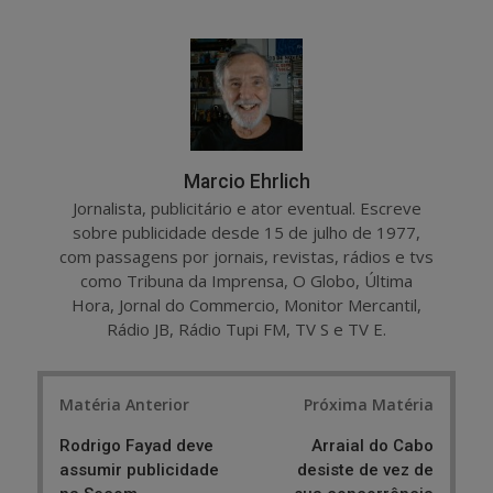
a
e
r
e
e
t
Marcio Ehrlich
Jornalista, publicitário e ator eventual. Escreve
sobre publicidade desde 15 de julho de 1977,
com passagens por jornais, revistas, rádios e tvs
como Tribuna da Imprensa, O Globo, Última
Hora, Jornal do Commercio, Monitor Mercantil,
Rádio JB, Rádio Tupi FM, TV S e TV E.
Post
Matéria Anterior
Próxima Matéria
navigation
Rodrigo Fayad deve
Arraial do Cabo
assumir publicidade
desiste de vez de