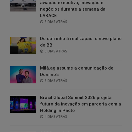
aviação executiva, inovação e
negócios durante a semana da
LABACE
POSTED
5 DIAS ATRÁS
ON
Do cofrinho à realização: o novo plano
do BB
POSTED
5 DIAS ATRÁS
ON
Milà.ag assume a comunicação de
Domino’s
POSTED
5 DIAS ATRÁS
ON
Brasil Global Summit 2026 projeta
futuro da inovação em parceria com a
Holding in.Pacto
POSTED
4 DIAS ATRÁS
ON