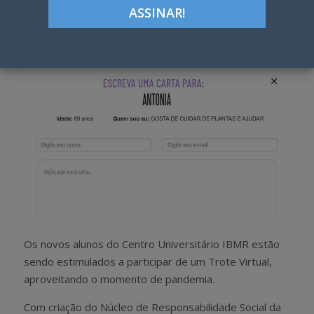
Google+
LinkedIn
Pinterest
S
T
h
w
a
e
r
e
e
t
Os novos alunos do Centro Universitário IBMR estão
sendo estimulados a participar de um Trote Virtual,
aproveitando o momento de pandemia.
Com criação do Núcleo de Responsabilidade Social da