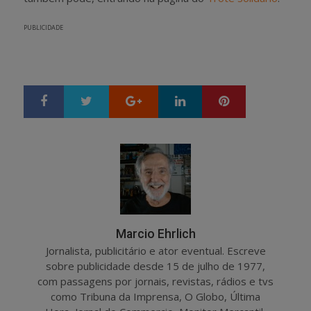
PUBLICIDADE
Google+
LinkedIn
Pinterest
S
T
h
w
a
e
r
e
e
t
Marcio Ehrlich
Jornalista, publicitário e ator eventual. Escreve
sobre publicidade desde 15 de julho de 1977,
com passagens por jornais, revistas, rádios e tvs
como Tribuna da Imprensa, O Globo, Última