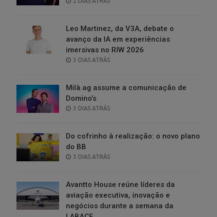
POSTED
2 DIAS ATRÁS
ON
Leo Martinez, da V3A, debate o
avanço da IA em experiências
imersivas no RIW 2026
POSTED
3 DIAS ATRÁS
ON
Milà.ag assume a comunicação de
Domino’s
POSTED
3 DIAS ATRÁS
ON
Do cofrinho à realização: o novo plano
do BB
POSTED
3 DIAS ATRÁS
ON
Avantto House reúne líderes da
aviação executiva, inovação e
negócios durante a semana da
LABACE