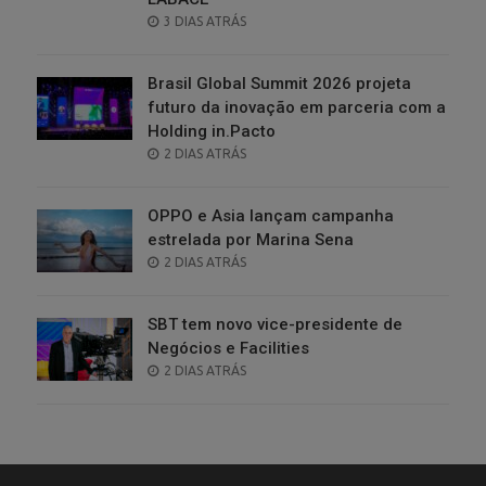
POSTED
3 DIAS ATRÁS
ON
Brasil Global Summit 2026 projeta
futuro da inovação em parceria com a
Holding in.Pacto
POSTED
2 DIAS ATRÁS
ON
OPPO e Asia lançam campanha
estrelada por Marina Sena
POSTED
2 DIAS ATRÁS
ON
SBT tem novo vice-presidente de
Negócios e Facilities
POSTED
2 DIAS ATRÁS
ON