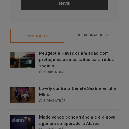
COLABORADORES
POPULARES
Peugeot e Havas criam ação com
protagonistas inusitadas para redes
sociais
POSTED
3 DIAS ATRÁS
ON
Lovely contrata Camila Saab e amplia
Mídia
POSTED
3 DIAS ATRÁS
ON
Made vence concorrência e é a nova
agência da operadora Alares