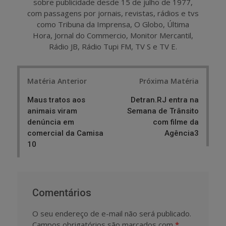
sobre publicidade desde 15 de julho de 1977,
com passagens por jornais, revistas, rádios e tvs
como Tribuna da Imprensa, O Globo, Última
Hora, Jornal do Commercio, Monitor Mercantil,
Rádio JB, Rádio Tupi FM, TV S e TV E.
Post
Matéria Anterior
Próxima Matéria
navigation
Maus tratos aos
Detran.RJ entra na
animais viram
Semana de Trânsito
denúncia em
com filme da
comercial da Camisa
Agência3
10
Comentários
O seu endereço de e-mail não será publicado.
Campos obrigatórios são marcados com
*