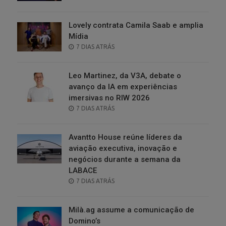
ON
Lovely contrata Camila Saab e amplia
Mídia
POSTED
7 DIAS ATRÁS
ON
Leo Martinez, da V3A, debate o
avanço da IA em experiências
imersivas no RIW 2026
POSTED
7 DIAS ATRÁS
ON
Avantto House reúne líderes da
aviação executiva, inovação e
negócios durante a semana da
LABACE
POSTED
7 DIAS ATRÁS
ON
Milà.ag assume a comunicação de
Domino’s