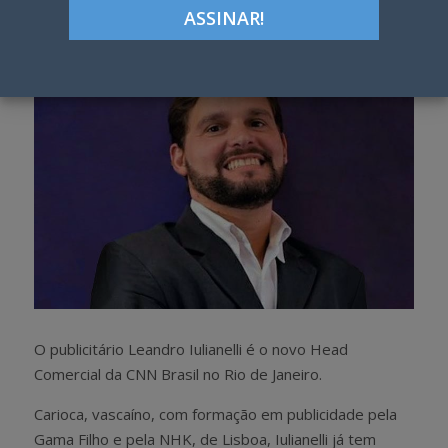
h
w
a
e
r
e
e
t
O publicitário Leandro Iulianelli é o novo Head
Comercial da CNN Brasil no Rio de Janeiro.
Carioca, vascaíno, com formação em publicidade pela
Gama Filho e pela NHK, de Lisboa, Iulianelli já tem