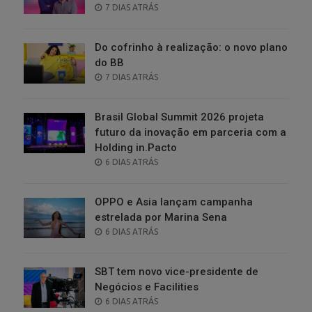
POSTED
7 DIAS ATRÁS
ON
Do cofrinho à realização: o novo plano
do BB
POSTED
7 DIAS ATRÁS
ON
Brasil Global Summit 2026 projeta
futuro da inovação em parceria com a
Holding in.Pacto
POSTED
6 DIAS ATRÁS
ON
OPPO e Asia lançam campanha
estrelada por Marina Sena
POSTED
6 DIAS ATRÁS
ON
SBT tem novo vice-presidente de
Negócios e Facilities
POSTED
6 DIAS ATRÁS