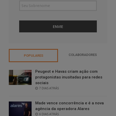
COLABORADORES
POPULARES
Peugeot e Havas criam ação com
protagonistas inusitadas para redes
sociais
POSTED
7 DIAS ATRÁS
ON
Made vence concorrência e é a nova
agência da operadora Alares
POSTED
6 DIAS ATRÁS