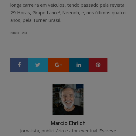
longa carreira em veículos, tendo passado pela revista
29 Horas, Grupo Lance!, Neeooh, e, nos últimos quatro
anos, pela Turner Brasil.
PUBLICIDADE
Google+
LinkedIn
Pinterest
S
T
h
w
a
e
r
e
e
t
Marcio Ehrlich
Jornalista, publicitário e ator eventual. Escreve