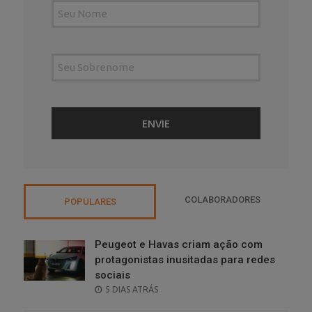
COLABORADORES
POPULARES
Peugeot e Havas criam ação com
protagonistas inusitadas para redes
sociais
POSTED
5 DIAS ATRÁS
ON