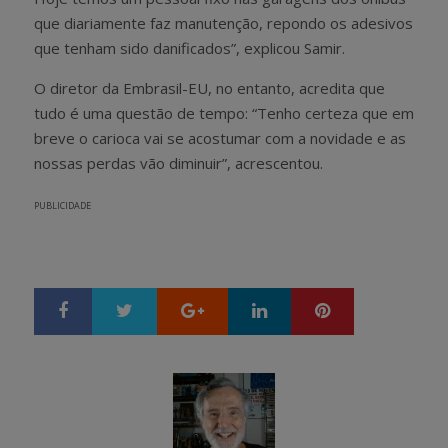
que diariamente faz manutenção, repondo os adesivos
que tenham sido danificados”, explicou Samir.
O diretor da Embrasil-EU, no entanto, acredita que
tudo é uma questão de tempo: “Tenho certeza que em
breve o carioca vai se acostumar com a novidade e as
nossas perdas vão diminuir”, acrescentou.
PUBLICIDADE
Google+
LinkedIn
Pinterest
S
T
h
w
a
e
r
e
e
t