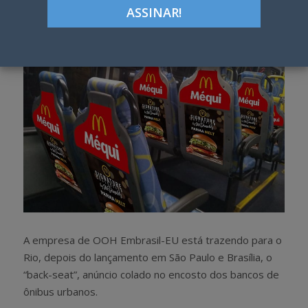
h
w
a
e
r
e
e
t
A empresa de OOH Embrasil-EU está trazendo para o
Rio, depois do lançamento em São Paulo e Brasília, o
“back-seat”, anúncio colado no encosto dos bancos de
ônibus urbanos.