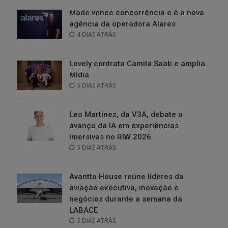
Made vence concorrência e é a nova
agência da operadora Alares
POSTED
4 DIAS ATRÁS
ON
Lovely contrata Camila Saab e amplia
Mídia
POSTED
5 DIAS ATRÁS
ON
Leo Martinez, da V3A, debate o
avanço da IA em experiências
imersivas no RIW 2026
POSTED
5 DIAS ATRÁS
ON
Avantto House reúne líderes da
aviação executiva, inovação e
negócios durante a semana da
LABACE
POSTED
5 DIAS ATRÁS