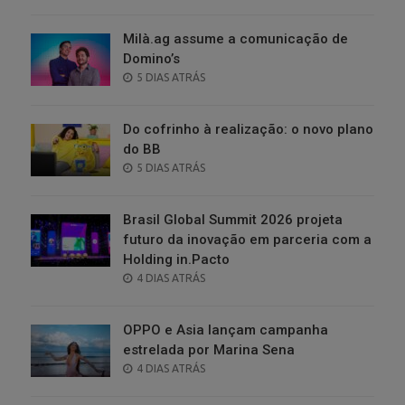
ON
Milà.ag assume a comunicação de
Domino’s
POSTED
5 DIAS ATRÁS
ON
Do cofrinho à realização: o novo plano
do BB
POSTED
5 DIAS ATRÁS
ON
Brasil Global Summit 2026 projeta
futuro da inovação em parceria com a
Holding in.Pacto
POSTED
4 DIAS ATRÁS
ON
OPPO e Asia lançam campanha
estrelada por Marina Sena
POSTED
4 DIAS ATRÁS
ON