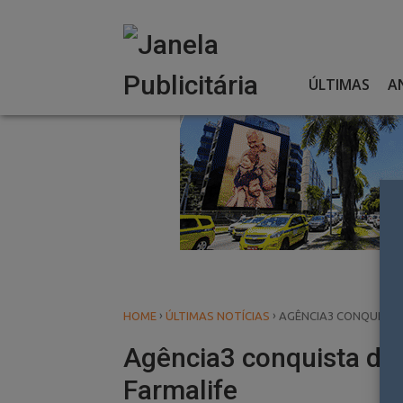
Skip
to
content
ÚLTIMAS
A
›
›
HOME
ÚLTIMAS NOTÍCIAS
AGÊNCIA3 CONQUISTA 
Agência3 conquista d1
Farmalife