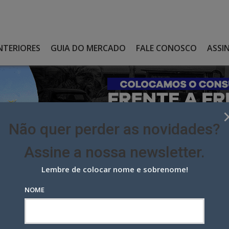
NTERIORES
GUIA DO MERCADO
FALE CONOSCO
ASSI
Não quer perder as novidades?
Assine a nossa newsletter.
Lembre de colocar nome e sobrenome!
D1000, DAS FARMÁCIAS DROGASMIL E FARMALIFE
NOME
000, das farmácias Drogasmil e