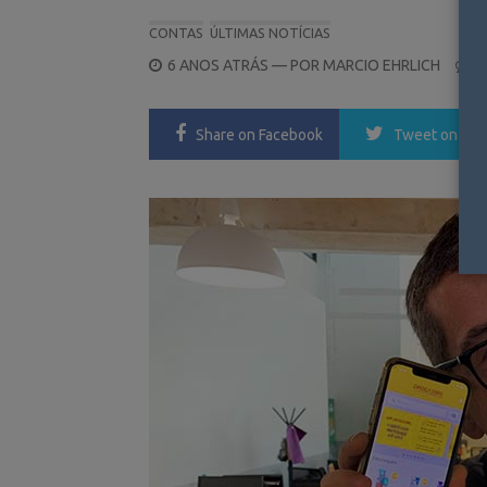
CONTAS
ÚLTIMAS NOTÍCIAS
POSTED
6 ANOS ATRÁS
— POR
MARCIO EHRLICH
0
ON
Share
on Facebook
Tweet
on Twi