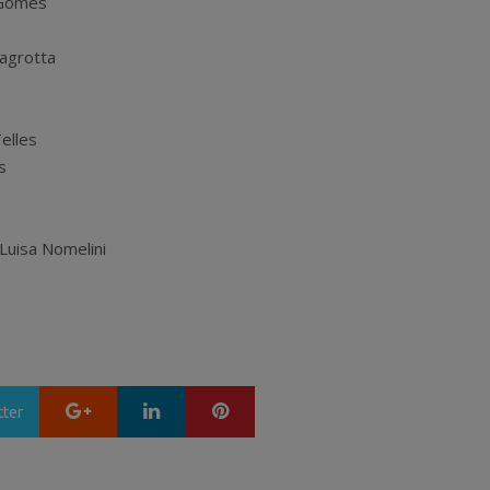
 Gomes
agrotta
elles
s
Luisa Nomelini
Google+
LinkedIn
Pinterest
tter