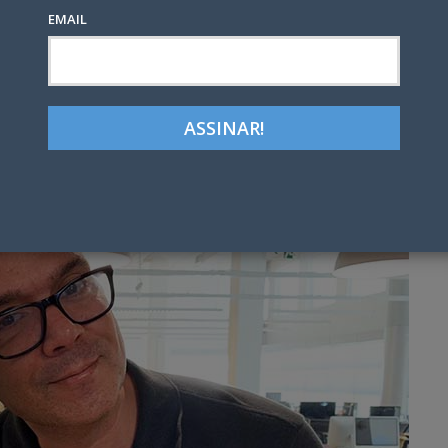
EMAIL
Google+
LinkedIn
Pinterest
tter