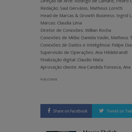
Direção de Arte: Rodrigo de Lamare, Pedro
Redação: Saul Gervásio, Matheus Loretti
Head de Marcas & Growth Business: Ingrid L
Marcas: Claudia Lima
Diretor de Conexões: Willian Rocha
Conexões de Mídia: Daniela Vaslin, Matheus T
Conexões de Dados e Inteligência: Felipe Dia
Supervisão de Operações: Ana Hildebrandt
Finalização digital: Claudio Mata
Aprovação cliente: Ana Candida Fonseca, Ana 
PUBLICIDADE
Share
on Facebook
Tweet
on Twi