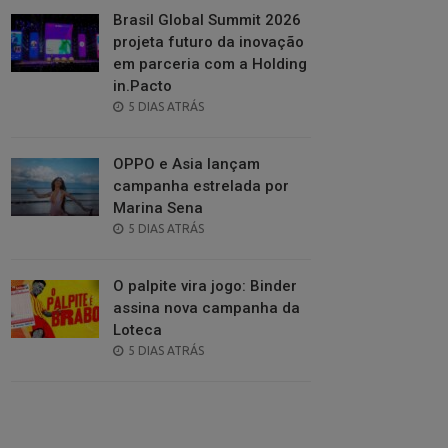
Brasil Global Summit 2026
projeta futuro da inovação
em parceria com a Holding
in.Pacto
POSTED
5 DIAS ATRÁS
ON
OPPO e Asia lançam
campanha estrelada por
Marina Sena
POSTED
5 DIAS ATRÁS
ON
O palpite vira jogo: Binder
assina nova campanha da
Loteca
POSTED
5 DIAS ATRÁS
ON