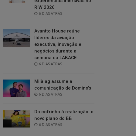
experiências imersivas no
RIW 2026
POSTED
6 DIAS ATRÁS
ON
Avantto House reúne
líderes da aviação
executiva, inovação e
negócios durante a
semana da LABACE
POSTED
6 DIAS ATRÁS
ON
Milà.ag assume a
comunicação de Domino’s
POSTED
6 DIAS ATRÁS
ON
Do cofrinho à realização: o
novo plano do BB
POSTED
6 DIAS ATRÁS
ON