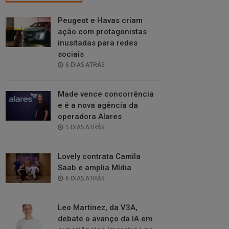
Peugeot e Havas criam
ação com protagonistas
inusitadas para redes
sociais
POSTED
6 DIAS ATRÁS
ON
Made vence concorrência
e é a nova agência da
operadora Alares
POSTED
5 DIAS ATRÁS
ON
Lovely contrata Camila
Saab e amplia Mídia
POSTED
6 DIAS ATRÁS
ON
Leo Martinez, da V3A,
debate o avanço da IA em