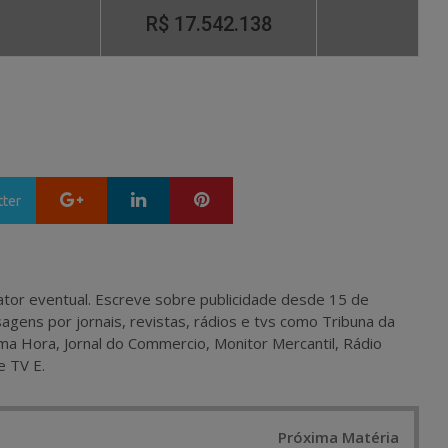
R$ 17.542.138
Google+
LinkedIn
Pinterest
tter
 e ator eventual. Escreve sobre publicidade desde 15 de
agens por jornais, revistas, rádios e tvs como Tribuna da
ma Hora, Jornal do Commercio, Monitor Mercantil, Rádio
e TV E.
Próxima Matéria