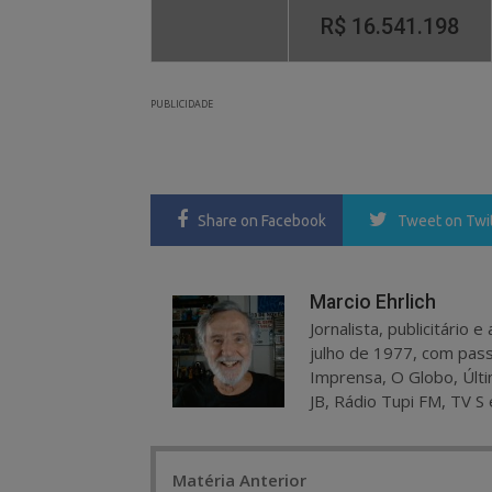
R$ 16.541.198
PUBLICIDADE
Share
on Facebook
Tweet
on Twi
Marcio Ehrlich
Jornalista, publicitário
julho de 1977, com pass
Imprensa, O Globo, Últi
JB, Rádio Tupi FM, TV S 
Post
Matéria Anterior