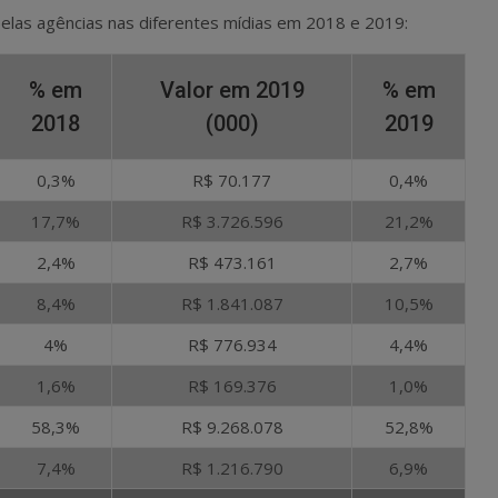
elas agências nas diferentes mídias em 2018 e 2019:
% em
Valor em 2019
% em
2018
(000)
2019
0,3%
R$ 70.177
0,4%
17,7%
R$ 3.726.596
21,2%
2,4%
R$ 473.161
2,7%
8,4%
R$ 1.841.087
10,5%
4%
R$ 776.934
4,4%
1,6%
R$ 169.376
1,0%
58,3%
R$ 9.268.078
52,8%
7,4%
R$ 1.216.790
6,9%