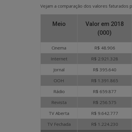
Vejam a comparação dos valores faturados p
Meio
Valor em 2018
(000)
Cinema
R$ 48.906
Internet
R$ 2.921.328
Jornal
R$ 395.640
OOH
R$ 1.391.865
Rádio
R$ 659.877
Revista
R$ 256.575
TV Aberta
R$ 9.642.777
TV Fechada
R$ 1.224.230