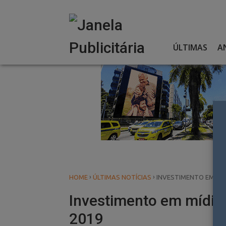
Skip
to
content
ÚLTIMAS
A
›
›
HOME
ÚLTIMAS NOTÍCIAS
INVESTIMENTO EM MÍD
Investimento em mídia 
2019