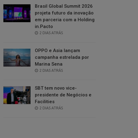
Brasil Global Summit 2026
projeta futuro da inovação
em parceria com a Holding
in.Pacto
POSTED
2 DIAS ATRÁS
ON
OPPO e Asia lançam
campanha estrelada por
Marina Sena
POSTED
2 DIAS ATRÁS
ON
SBT tem novo vice-
presidente de Negócios e
Facilities
POSTED
2 DIAS ATRÁS
ON