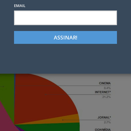
EMAIL
Google+
LinkedIn
Pinterest
tter