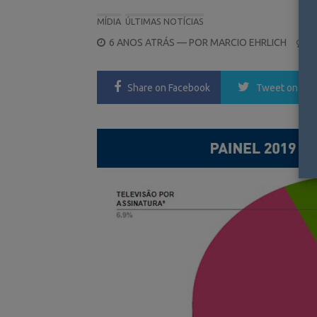
MÍDIA
ÚLTIMAS NOTÍCIAS
POSTED
6 ANOS ATRÁS
— POR
MARCIO EHRLICH
0
ON
Share
on Facebook
Tweet
on Twi