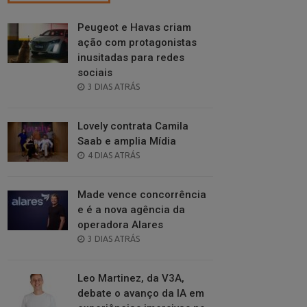
Peugeot e Havas criam
ação com protagonistas
inusitadas para redes
sociais
POSTED
3 DIAS ATRÁS
ON
Lovely contrata Camila
Saab e amplia Mídia
POSTED
4 DIAS ATRÁS
ON
Made vence concorrência
e é a nova agência da
operadora Alares
POSTED
3 DIAS ATRÁS
ON
Leo Martinez, da V3A,
debate o avanço da IA em