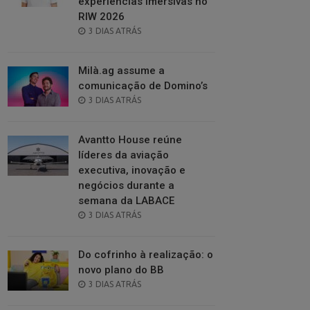
experiências imersivas no
RIW 2026
POSTED
3 DIAS ATRÁS
ON
Milà.ag assume a
comunicação de Domino’s
POSTED
3 DIAS ATRÁS
ON
Avantto House reúne
líderes da aviação
executiva, inovação e
negócios durante a
semana da LABACE
POSTED
3 DIAS ATRÁS
ON
Do cofrinho à realização: o
novo plano do BB
POSTED
3 DIAS ATRÁS
ON