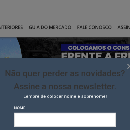
NTERIORES
GUIA DO MERCADO
FALE CONOSCO
ASSI
Não quer perder as novidades?
Assine a nossa newsletter.
Lembre de colocar nome e sobrenome!
IA NO RIO ULTRAPASSOU R$ 1 BI EM 2019
NOME
no Rio ultrapassou R$ 1 bi em