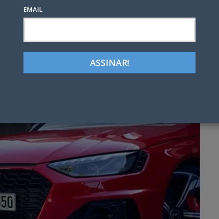
EMAIL
Google+
LinkedIn
Pinterest
tter