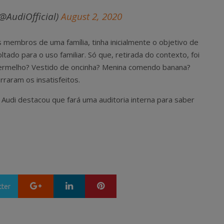
(@AudiOfficial)
August 2, 2020
 membros de uma família, tinha inicialmente o objetivo de
tado para o uso familiar. Só que, retirada do contexto, foi
vermelho? Vestido de oncinha? Menina comendo banana?
erraram os insatisfeitos.
A Audi destacou que fará uma auditoria interna para saber
Google+
LinkedIn
Pinterest
tter