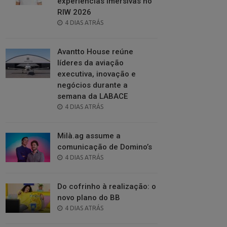
experiências imersivas no
RIW 2026
POSTED
4 DIAS ATRÁS
ON
Avantto House reúne
líderes da aviação
executiva, inovação e
negócios durante a
semana da LABACE
POSTED
4 DIAS ATRÁS
ON
Milà.ag assume a
comunicação de Domino’s
POSTED
4 DIAS ATRÁS
ON
Do cofrinho à realização: o
novo plano do BB
POSTED
4 DIAS ATRÁS
ON