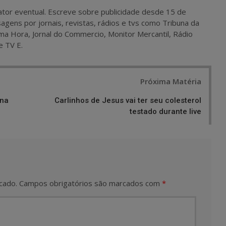
 e ator eventual. Escreve sobre publicidade desde 15 de
agens por jornais, revistas, rádios e tvs como Tribuna da
ma Hora, Jornal do Commercio, Monitor Mercantil, Rádio
e TV E.
Próxima Matéria
nna
Carlinhos de Jesus vai ter seu colesterol
testado durante live
cado.
Campos obrigatórios são marcados com
*