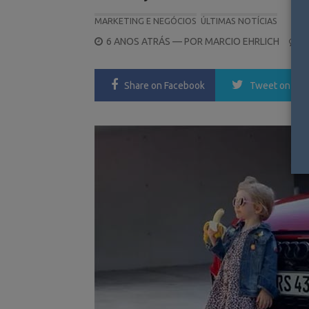
MARKETING E NEGÓCIOS
ÚLTIMAS NOTÍCIAS
POSTED
6 ANOS ATRÁS
— POR
MARCIO EHRLICH
0
ON
Share
on Facebook
Tweet
on Twi