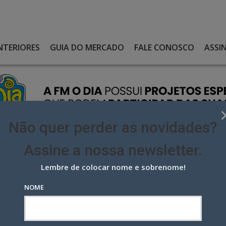
NTERIORES
GUIA DO MERCADO
FALE CONOSCO
ASSI
Não quer perder as novidades?
Assine a nossa newsletter.
Lembre de colocar nome e sobrenome!
OR SÍMBOLO FÁLICO NA MÃO DE CRIANÇA EM ANÚNCIO
NOME
símbolo fálico na mão de