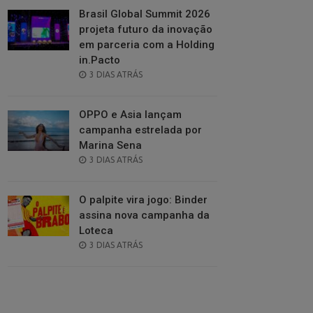
Brasil Global Summit 2026
projeta futuro da inovação
em parceria com a Holding
in.Pacto
POSTED
3 DIAS ATRÁS
ON
OPPO e Asia lançam
campanha estrelada por
Marina Sena
POSTED
3 DIAS ATRÁS
ON
O palpite vira jogo: Binder
assina nova campanha da
Loteca
POSTED
3 DIAS ATRÁS
ON