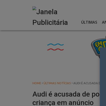
Skip
to
content
ÚLTIMAS
A
›
›
HOME
ÚLTIMAS NOTÍCIAS
AUDI É ACUSADA DE P
Audi é acusada de por 
criança em anúncio