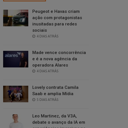
Peugeot e Havas criam
ação com protagonistas
inusitadas para redes
sociais
POSTED
4 DIAS ATRÁS
ON
Made vence concorrência
e é a nova agência da
operadora Alares
POSTED
4 DIAS ATRÁS
ON
Lovely contrata Camila
Saab e amplia Mídia
POSTED
5 DIAS ATRÁS
ON
Leo Martinez, da V3A,
debate o avanço da IA em