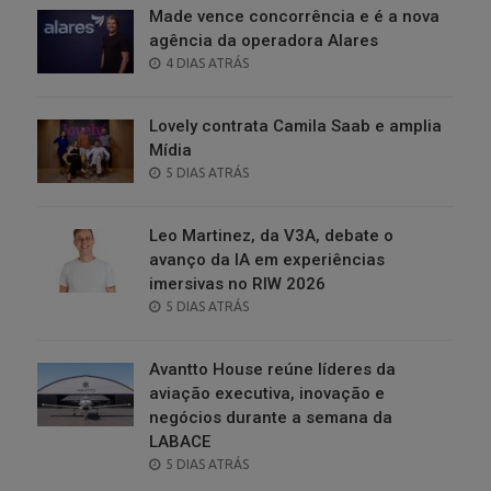
Made vence concorrência e é a nova
agência da operadora Alares
POSTED
4 DIAS ATRÁS
ON
Lovely contrata Camila Saab e amplia
Mídia
POSTED
5 DIAS ATRÁS
ON
Leo Martinez, da V3A, debate o
avanço da IA em experiências
imersivas no RIW 2026
POSTED
5 DIAS ATRÁS
ON
Avantto House reúne líderes da
aviação executiva, inovação e
negócios durante a semana da
LABACE
POSTED
5 DIAS ATRÁS
ON