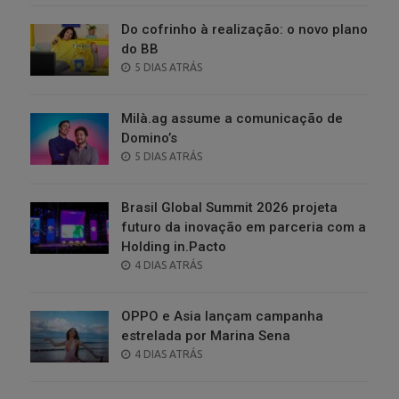
Do cofrinho à realização: o novo plano
do BB
POSTED
5 DIAS ATRÁS
ON
Milà.ag assume a comunicação de
Domino’s
POSTED
5 DIAS ATRÁS
ON
Brasil Global Summit 2026 projeta
futuro da inovação em parceria com a
Holding in.Pacto
POSTED
4 DIAS ATRÁS
ON
OPPO e Asia lançam campanha
estrelada por Marina Sena
POSTED
4 DIAS ATRÁS
ON