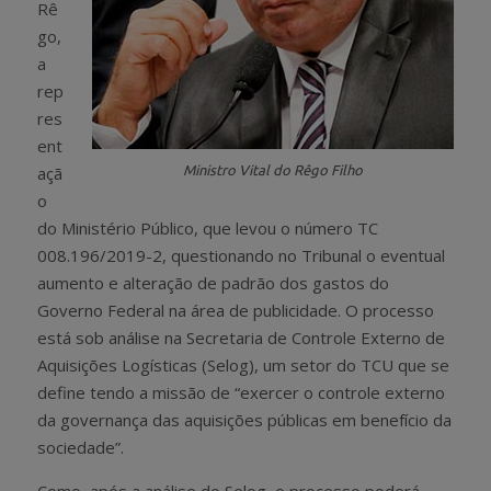
Rê
go,
a
rep
res
ent
açã
Ministro Vital do Rêgo Filho
o
do Ministério Público, que levou o número TC
008.196/2019-2, questionando no Tribunal o eventual
aumento e alteração de padrão dos gastos do
Governo Federal na área de publicidade. O processo
está sob análise na Secretaria de Controle Externo de
Aquisições Logísticas (Selog), um setor do TCU que se
define tendo a missão de “exercer o controle externo
da governança das aquisições públicas em benefício da
sociedade”.
Como, após a análise do Selog, o processo poderá