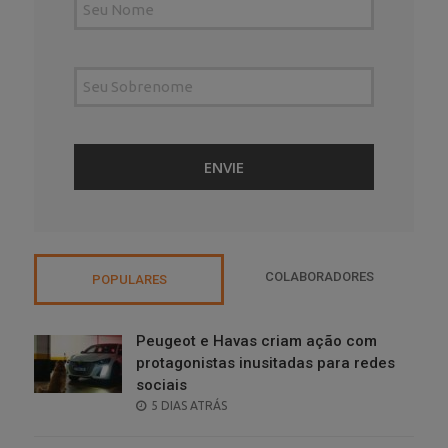
COLABORADORES
POPULARES
Peugeot e Havas criam ação com
protagonistas inusitadas para redes
sociais
POSTED
5 DIAS ATRÁS
ON