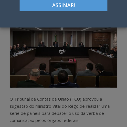
h
w
a
e
r
e
e
t
O Tribunal de Contas da União (TCU) aprovou a
sugestão do ministro Vital do Rêgo de realizar uma
série de painéis para debater o uso da verba de
comunicação pelos órgãos federais.