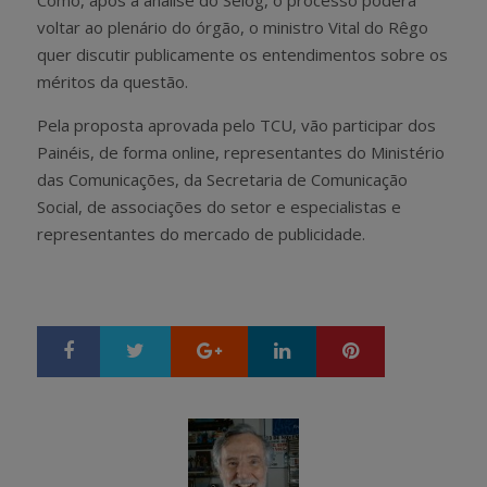
voltar ao plenário do órgão, o ministro Vital do Rêgo
quer discutir publicamente os entendimentos sobre os
méritos da questão.
Pela proposta aprovada pelo TCU, vão participar dos
Painéis, de forma online, representantes do Ministério
das Comunicações, da Secretaria de Comunicação
Social, de associações do setor e especialistas e
representantes do mercado de publicidade.
Google+
LinkedIn
Pinterest
S
T
h
w
a
e
r
e
e
t