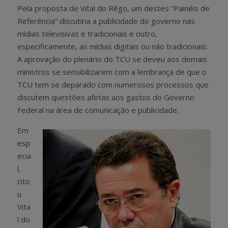
Pela proposta de Vital do Rêgo, um destes “Painéis de
Referência” discutiria a publicidade do governo nas
mídias televisivas e tradicionais e outro,
especificamente, as mídias digitais ou não tradicionais.
A aprovação do plenário do TCU se deveu aos demais
ministros se sensibilizarem com a lembrança de que o
TCU tem se deparado com numerosos processos que
discutem questões afetas aos gastos do Governo
Federal na área de comunicação e publicidade.
Em
esp
ecia
l,
cito
u
Vita
l do