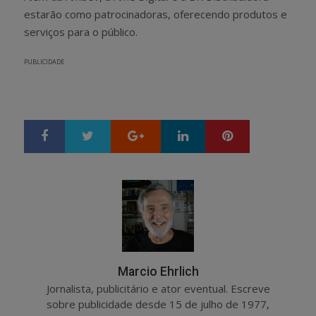
estarão como patrocinadoras, oferecendo produtos e
serviços para o público.
PUBLICIDADE
Google+
LinkedIn
Pinterest
S
T
h
w
a
e
r
e
e
t
Marcio Ehrlich
Jornalista, publicitário e ator eventual. Escreve
sobre publicidade desde 15 de julho de 1977,