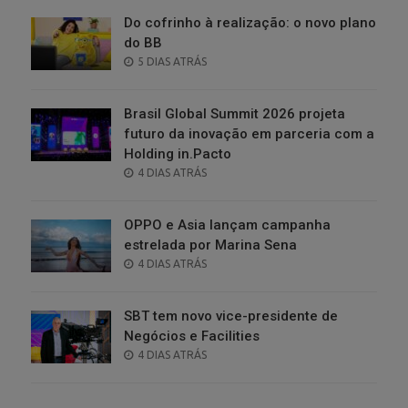
Do cofrinho à realização: o novo plano
do BB
POSTED
5 DIAS ATRÁS
ON
Brasil Global Summit 2026 projeta
futuro da inovação em parceria com a
Holding in.Pacto
POSTED
4 DIAS ATRÁS
ON
OPPO e Asia lançam campanha
estrelada por Marina Sena
POSTED
4 DIAS ATRÁS
ON
SBT tem novo vice-presidente de
Negócios e Facilities
POSTED
4 DIAS ATRÁS
ON