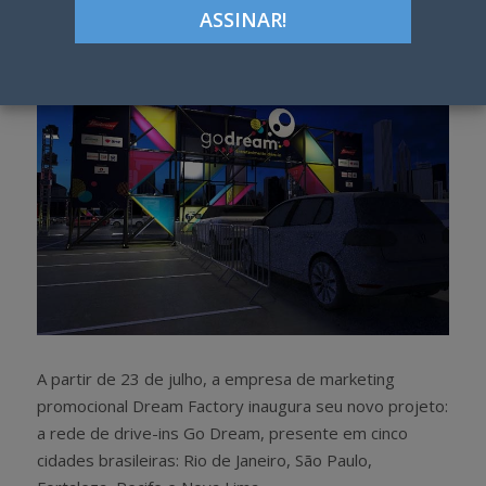
h
w
a
e
r
e
e
t
A partir de 23 de julho, a empresa de marketing
promocional Dream Factory inaugura seu novo projeto:
a rede de drive-ins Go Dream, presente em cinco
cidades brasileiras: Rio de Janeiro, São Paulo,