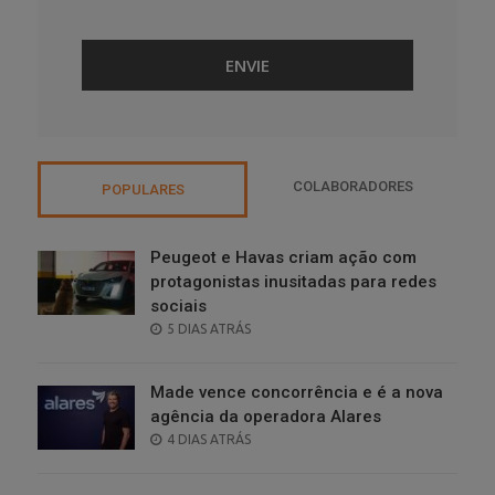
COLABORADORES
POPULARES
Peugeot e Havas criam ação com
protagonistas inusitadas para redes
sociais
POSTED
5 DIAS ATRÁS
ON
Made vence concorrência e é a nova
agência da operadora Alares
POSTED
4 DIAS ATRÁS
ON