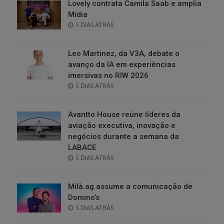
Lovely contrata Camila Saab e amplia
Mídia
POSTED
5 DIAS ATRÁS
ON
Leo Martinez, da V3A, debate o
avanço da IA em experiências
imersivas no RIW 2026
POSTED
5 DIAS ATRÁS
ON
Avantto House reúne líderes da
aviação executiva, inovação e
negócios durante a semana da
LABACE
POSTED
5 DIAS ATRÁS
ON
Milà.ag assume a comunicação de
Domino’s
POSTED
5 DIAS ATRÁS
ON