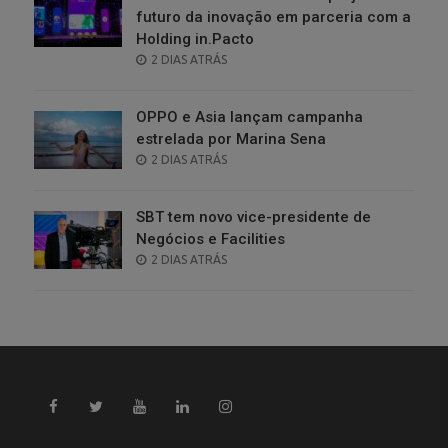
futuro da inovação em parceria com a
Holding in.Pacto
POSTED
2 DIAS ATRÁS
ON
OPPO e Asia lançam campanha
estrelada por Marina Sena
POSTED
2 DIAS ATRÁS
ON
SBT tem novo vice-presidente de
Negócios e Facilities
POSTED
2 DIAS ATRÁS
ON