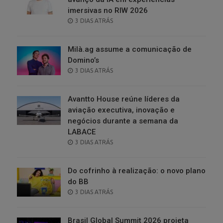
imersivas no RIW 2026
POSTED
3 DIAS ATRÁS
ON
Milà.ag assume a comunicação de
Domino’s
POSTED
3 DIAS ATRÁS
ON
Avantto House reúne líderes da
aviação executiva, inovação e
negócios durante a semana da
LABACE
POSTED
3 DIAS ATRÁS
ON
Do cofrinho à realização: o novo plano
do BB
POSTED
3 DIAS ATRÁS
ON
Brasil Global Summit 2026 projeta