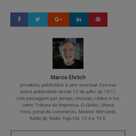
Google+
LinkedIn
Pinterest
S
T
h
w
a
e
r
e
e
t
Marcio Ehrlich
Jornalista, publicitário e ator eventual. Escreve
sobre publicidade desde 15 de julho de 1977,
com passagens por jornais, revistas, rádios e tvs
como Tribuna da Imprensa, O Globo, Última
Hora, Jornal do Commercio, Monitor Mercantil,
Rádio JB, Rádio Tupi FM, TV S e TV E.
Post