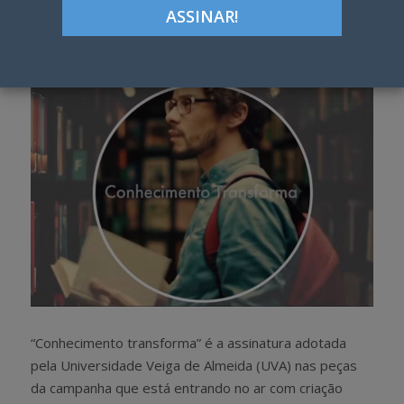
Google+
LinkedIn
Pinterest
S
T
h
w
a
e
r
e
e
t
“Conhecimento transforma” é a assinatura adotada
pela Universidade Veiga de Almeida (UVA) nas peças
da campanha que está entrando no ar com criação