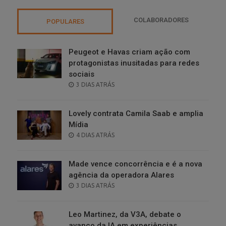
COLABORADORES
POPULARES
Peugeot e Havas criam ação com
protagonistas inusitadas para redes
sociais
POSTED
3 DIAS ATRÁS
ON
Lovely contrata Camila Saab e amplia
Mídia
POSTED
4 DIAS ATRÁS
ON
Made vence concorrência e é a nova
agência da operadora Alares
POSTED
3 DIAS ATRÁS
ON
Leo Martinez, da V3A, debate o
avanço da IA em experiências