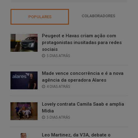
COLABORADORES
POPULARES
Peugeot e Havas criam ação com
protagonistas inusitadas para redes
sociais
POSTED
5 DIAS ATRÁS
ON
Made vence concorrência e é a nova
agência da operadora Alares
POSTED
4 DIAS ATRÁS
ON
Lovely contrata Camila Saab e amplia
Mídia
POSTED
5 DIAS ATRÁS
ON
Leo Martinez, da V3A, debate o