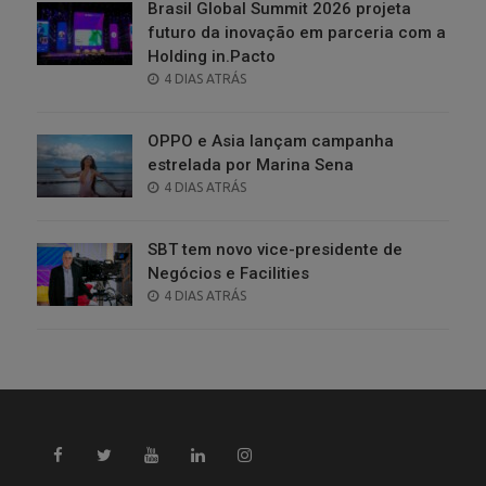
Brasil Global Summit 2026 projeta
futuro da inovação em parceria com a
Holding in.Pacto
POSTED
4 DIAS ATRÁS
ON
OPPO e Asia lançam campanha
estrelada por Marina Sena
POSTED
4 DIAS ATRÁS
ON
SBT tem novo vice-presidente de
Negócios e Facilities
POSTED
4 DIAS ATRÁS
ON