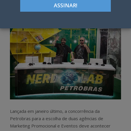
Google+
LinkedIn
Pinterest
S
T
h
w
a
e
r
e
e
t
Lançada em janeiro último, a concorrência da
Petrobras para a escolha de duas agências de
Marketing Promocional e Eventos deve acontecer