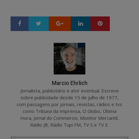
Google+
LinkedIn
Pinterest
S
T
h
w
a
e
r
e
e
t
Marcio Ehrlich
Jornalista, publicitário e ator eventual. Escreve
sobre publicidade desde 15 de julho de 1977,
com passagens por jornais, revistas, rádios e tvs
como Tribuna da Imprensa, O Globo, Última
Hora, Jornal do Commercio, Monitor Mercantil,
Rádio JB, Rádio Tupi FM, TV S e TV E.