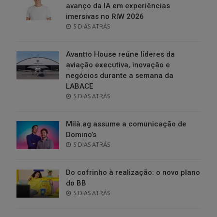
avanço da IA em experiências
imersivas no RIW 2026
POSTED
5 DIAS ATRÁS
ON
Avantto House reúne líderes da
aviação executiva, inovação e
negócios durante a semana da
LABACE
POSTED
5 DIAS ATRÁS
ON
Milà.ag assume a comunicação de
Domino’s
POSTED
5 DIAS ATRÁS
ON
Do cofrinho à realização: o novo plano
do BB
POSTED
5 DIAS ATRÁS
ON