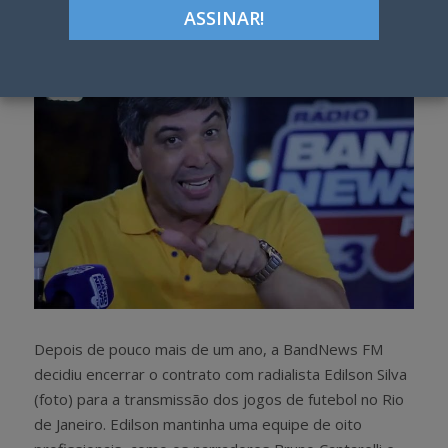
h
w
a
e
r
e
e
t
Depois de pouco mais de um ano, a BandNews FM
decidiu encerrar o contrato com radialista Edilson Silva
(foto) para a transmissão dos jogos de futebol no Rio
de Janeiro. Edilson mantinha uma equipe de oito