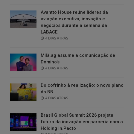
ON
Avantto House reúne líderes da
aviação executiva, inovação e
negócios durante a semana da
LABACE
POSTED
4 DIAS ATRÁS
ON
Milà.ag assume a comunicação de
Domino’s
POSTED
4 DIAS ATRÁS
ON
Do cofrinho à realização: o novo plano
do BB
POSTED
4 DIAS ATRÁS
ON
Brasil Global Summit 2026 projeta
futuro da inovação em parceria com a
Holding in.Pacto