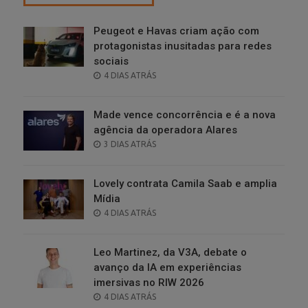
Peugeot e Havas criam ação com
protagonistas inusitadas para redes
sociais
POSTED
4 DIAS ATRÁS
ON
Made vence concorrência e é a nova
agência da operadora Alares
POSTED
3 DIAS ATRÁS
ON
Lovely contrata Camila Saab e amplia
Mídia
POSTED
4 DIAS ATRÁS
ON
Leo Martinez, da V3A, debate o
avanço da IA em experiências
imersivas no RIW 2026
POSTED
4 DIAS ATRÁS