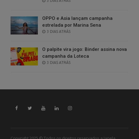
POSTED
3 DIAS ATRÁS
ON
OPPO e Asia lançam campanha
estrelada por Marina Sena
POSTED
3 DIAS ATRÁS
ON
O palpite vira jogo: Binder assina nova
campanha da Loteca
POSTED
3 DIAS ATRÁS
ON
Copyright 2025 © Todos os direitos reservados a Janela