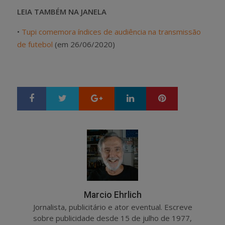
LEIA TAMBÉM NA JANELA
•
Tupi comemora índices de audiência na transmissão
de futebol
(em 26/06/2020)
Google+
LinkedIn
Pinterest
S
T
h
w
a
e
r
e
e
t
Marcio Ehrlich
Jornalista, publicitário e ator eventual. Escreve
sobre publicidade desde 15 de julho de 1977,