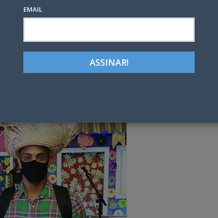
EMAIL
Google+
LinkedIn
Pinterest
tter