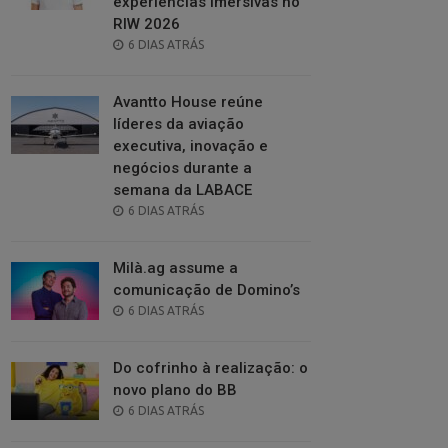
experiências imersivas no
RIW 2026
POSTED
6 DIAS ATRÁS
ON
Avantto House reúne
líderes da aviação
executiva, inovação e
negócios durante a
semana da LABACE
POSTED
6 DIAS ATRÁS
ON
Milà.ag assume a
comunicação de Domino’s
POSTED
6 DIAS ATRÁS
ON
Do cofrinho à realização: o
novo plano do BB
POSTED
6 DIAS ATRÁS
ON