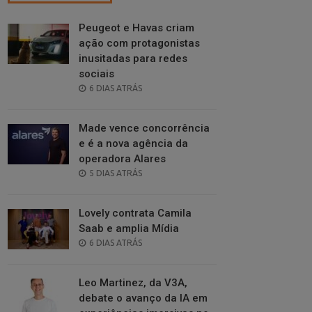
Peugeot e Havas criam
ação com protagonistas
inusitadas para redes
sociais
POSTED
6 DIAS ATRÁS
ON
Made vence concorrência
e é a nova agência da
operadora Alares
POSTED
5 DIAS ATRÁS
ON
Lovely contrata Camila
Saab e amplia Mídia
POSTED
6 DIAS ATRÁS
ON
Leo Martinez, da V3A,
debate o avanço da IA em