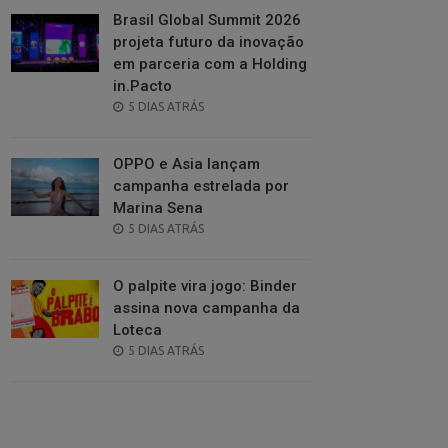
Brasil Global Summit 2026
projeta futuro da inovação
em parceria com a Holding
in.Pacto
POSTED
5 DIAS ATRÁS
ON
OPPO e Asia lançam
campanha estrelada por
Marina Sena
POSTED
5 DIAS ATRÁS
ON
O palpite vira jogo: Binder
assina nova campanha da
Loteca
POSTED
5 DIAS ATRÁS
ON