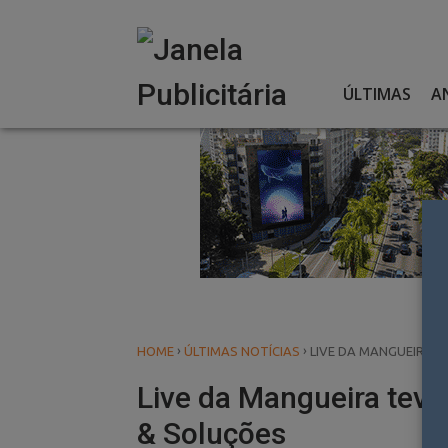
Skip
to
content
ÚLTIMAS
A
›
›
HOME
ÚLTIMAS NOTÍCIAS
LIVE DA MANGUEIRA T
Live da Mangueira teve
& Soluções