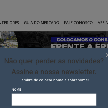
NTERIORES
GUIA DO MERCADO
FALE CONOSCO
ASSI
Não quer perder as novidades?
Assine a nossa newsletter.
Lembre de colocar nome e sobrenome!
EVE “ESCUDO DE PROTEÇÃO” DA SOCIAL & SOLUÇÕES
NOME
 “Escudo de Proteção” da Social