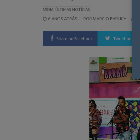
MÍDIA
ÚLTIMAS NOTÍCIAS
POSTED
6 ANOS ATRÁS
— POR
MARCIO EHRLICH
0
ON
Share
on Facebook
Tweet
on Twi