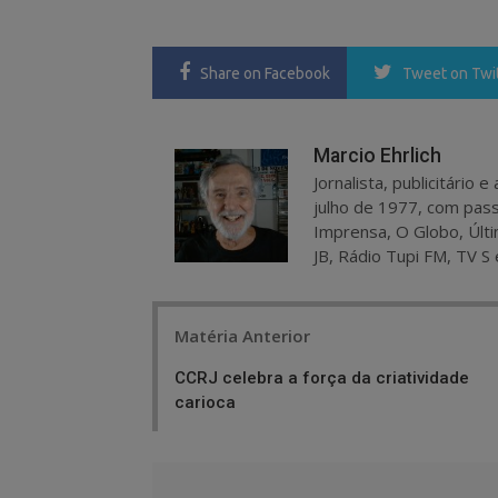
Share
on Facebook
Tweet
on Twi
Marcio Ehrlich
Jornalista, publicitário
julho de 1977, com pass
Imprensa, O Globo, Últi
JB, Rádio Tupi FM, TV S 
Post
Matéria Anterior
navigation
CCRJ celebra a força da criatividade
carioca