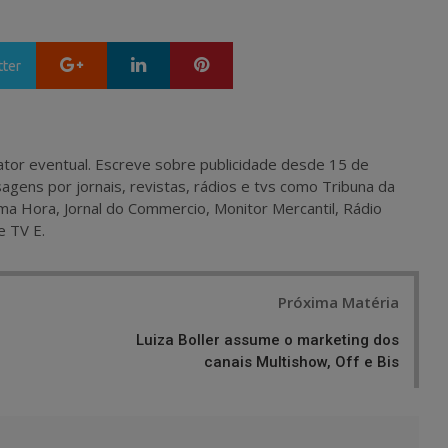
Google+
LinkedIn
Pinterest
tter
 e ator eventual. Escreve sobre publicidade desde 15 de
agens por jornais, revistas, rádios e tvs como Tribuna da
ma Hora, Jornal do Commercio, Monitor Mercantil, Rádio
e TV E.
Próxima Matéria
Luiza Boller assume o marketing dos
canais Multishow, Off e Bis