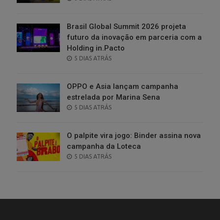
ON
Brasil Global Summit 2026 projeta
futuro da inovação em parceria com a
Holding in.Pacto
POSTED
5 DIAS ATRÁS
ON
OPPO e Asia lançam campanha
estrelada por Marina Sena
POSTED
5 DIAS ATRÁS
ON
O palpite vira jogo: Binder assina nova
campanha da Loteca
POSTED
5 DIAS ATRÁS
ON