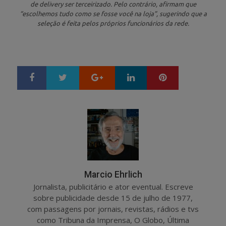
de delivery ser terceirizado. Pelo contrário, afirmam que
“escolhemos tudo como se fosse você na loja”, sugerindo que a
seleção é feita pelos próprios funcionários da rede.
Google+
LinkedIn
Pinterest
S
T
h
w
a
e
r
e
e
t
Marcio Ehrlich
Jornalista, publicitário e ator eventual. Escreve
sobre publicidade desde 15 de julho de 1977,
com passagens por jornais, revistas, rádios e tvs
como Tribuna da Imprensa, O Globo, Última