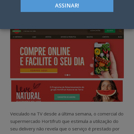
Google+
LinkedIn
Pinterest
S
T
h
w
a
e
r
e
e
t
Veiculado na TV desde a última semana, o comercial do
supermercado Hortifruti que estimula a utilização do
seu delivery não revela que o serviço é prestado por