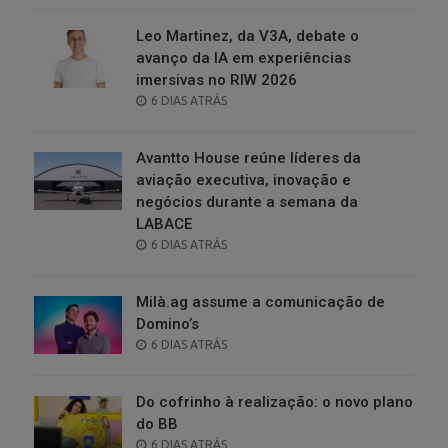
Leo Martinez, da V3A, debate o
avanço da IA em experiências
imersivas no RIW 2026
POSTED
6 DIAS ATRÁS
ON
Avantto House reúne líderes da
aviação executiva, inovação e
negócios durante a semana da
LABACE
POSTED
6 DIAS ATRÁS
ON
Milà.ag assume a comunicação de
Domino’s
POSTED
6 DIAS ATRÁS
ON
Do cofrinho à realização: o novo plano
do BB
POSTED
6 DIAS ATRÁS