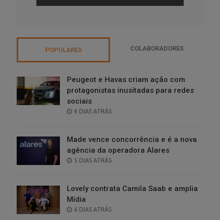
COLABORADORES
POPULARES
Peugeot e Havas criam ação com
protagonistas inusitadas para redes
sociais
POSTED
6 DIAS ATRÁS
ON
Made vence concorrência e é a nova
agência da operadora Alares
POSTED
5 DIAS ATRÁS
ON
Lovely contrata Camila Saab e amplia
Mídia
POSTED
6 DIAS ATRÁS
ON