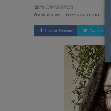
GENTE
ÚLTIMAS NOTÍCIAS
POSTED
6 ANOS ATRÁS
— POR
MARCIO EHRLICH
0
ON
Share
on Facebook
Tweet
on Twi