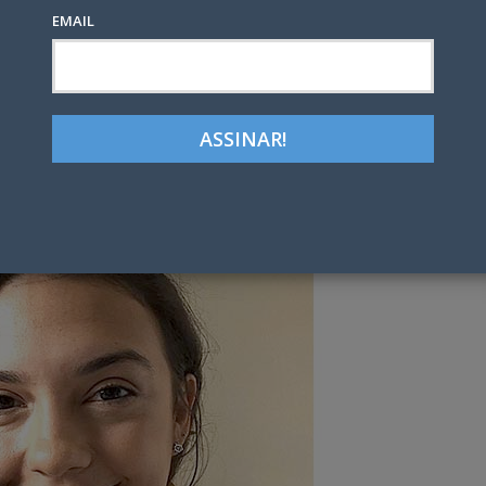
EMAIL
Google+
LinkedIn
Pinterest
tter