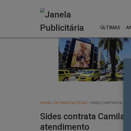
Skip
to
content
ÚLTIMAS
A
›
›
HOME
ÚLTIMAS NOTÍCIAS
SIDES CONTRATA CAM
Sides contrata Camila 
atendimento