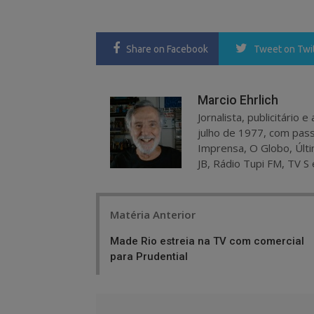
Share
on Facebook
Tweet
on Twi
Marcio Ehrlich
Jornalista, publicitário
julho de 1977, com pass
Imprensa, O Globo, Últi
JB, Rádio Tupi FM, TV S 
Post
Matéria Anterior
navigation
Made Rio estreia na TV com comercial
para Prudential