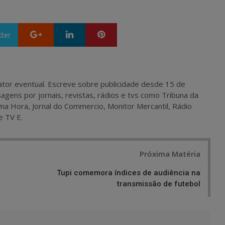
Google+
LinkedIn
Pinterest
tter
 e ator eventual. Escreve sobre publicidade desde 15 de
agens por jornais, revistas, rádios e tvs como Tribuna da
ma Hora, Jornal do Commercio, Monitor Mercantil, Rádio
e TV E.
Próxima Matéria
Tupi comemora índices de audiência na
transmissão de futebol