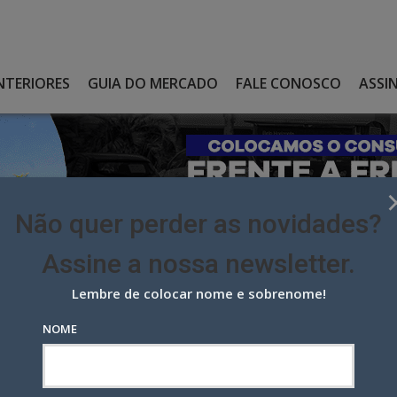
NTERIORES
GUIA DO MERCADO
FALE CONOSCO
ASSI
Não quer perder as novidades?
Assine a nossa newsletter.
Lembre de colocar nome e sobrenome!
ILA ARÊAS PARA A EQUIPE DE ATENDIMENTO
NOME
Arêas para a equipe de