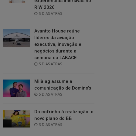
experiências imersivas no
RIW 2026
POSTED
5 DIAS ATRÁS
ON
Avantto House reúne
líderes da aviação
executiva, inovação e
negócios durante a
semana da LABACE
POSTED
5 DIAS ATRÁS
ON
Milà.ag assume a
comunicação de Domino’s
POSTED
5 DIAS ATRÁS
ON
Do cofrinho à realização: o
novo plano do BB
POSTED
5 DIAS ATRÁS
ON