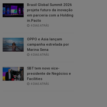
Brasil Global Summit 2026
projeta futuro da inovação
em parceria com a Holding
in.Pacto
POSTED
4 DIAS ATRÁS
ON
OPPO e Asia lançam
campanha estrelada por
Marina Sena
POSTED
4 DIAS ATRÁS
ON
SBT tem novo vice-
presidente de Negócios e
Facilities
POSTED
4 DIAS ATRÁS
ON