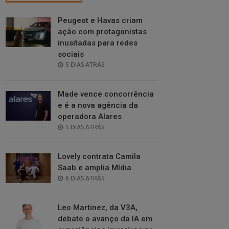
Peugeot e Havas criam
ação com protagonistas
inusitadas para redes
sociais
POSTED
5 DIAS ATRÁS
ON
Made vence concorrência
e é a nova agência da
operadora Alares
POSTED
5 DIAS ATRÁS
ON
Lovely contrata Camila
Saab e amplia Mídia
POSTED
6 DIAS ATRÁS
ON
Leo Martinez, da V3A,
debate o avanço da IA em