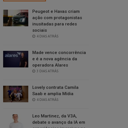
Peugeot e Havas criam
ação com protagonistas
inusitadas para redes
sociais
POSTED
4 DIAS ATRÁS
ON
Made vence concorrência
e é a nova agência da
operadora Alares
POSTED
3 DIAS ATRÁS
ON
Lovely contrata Camila
Saab e amplia Mídia
POSTED
4 DIAS ATRÁS
ON
Leo Martinez, da V3A,
debate o avanço da IA em