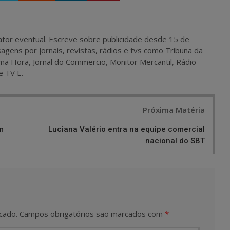
 e ator eventual. Escreve sobre publicidade desde 15 de
agens por jornais, revistas, rádios e tvs como Tribuna da
ma Hora, Jornal do Commercio, Monitor Mercantil, Rádio
e TV E.
Próxima Matéria
m
Luciana Valério entra na equipe comercial
nacional do SBT
cado.
Campos obrigatórios são marcados com
*