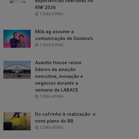
experiências imersivas no
RIW 2026
POSTED
3 DIAS ATRÁS
ON
Milà.ag assume a
comunicação de Domino’s
POSTED
3 DIAS ATRÁS
ON
Avantto House reúne
líderes da aviação
executiva, inovação e
negócios durante a
semana da LABACE
POSTED
3 DIAS ATRÁS
ON
Do cofrinho à realização: o
novo plano do BB
POSTED
3 DIAS ATRÁS
ON