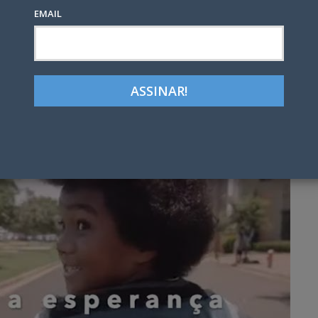
EMAIL
Google+
LinkedIn
Pinterest
tter