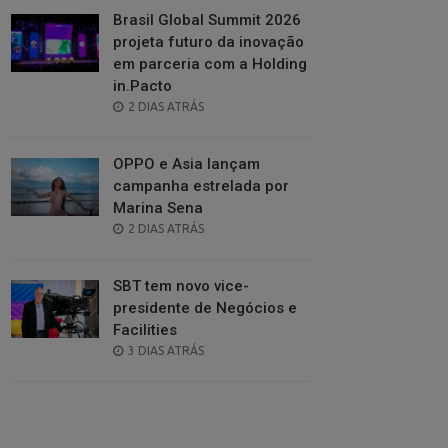
Brasil Global Summit 2026
projeta futuro da inovação
em parceria com a Holding
in.Pacto
POSTED
2 DIAS ATRÁS
ON
OPPO e Asia lançam
campanha estrelada por
Marina Sena
POSTED
2 DIAS ATRÁS
ON
SBT tem novo vice-
presidente de Negócios e
Facilities
POSTED
3 DIAS ATRÁS
ON