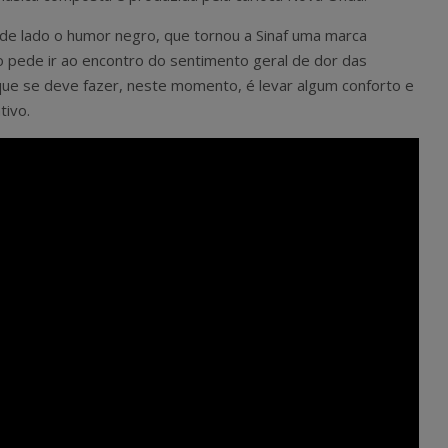
 de lado o humor negro, que tornou a Sinaf uma marca
 pede ir ao encontro do sentimento geral de dor das
 que se deve fazer, neste momento, é levar algum conforto e
tivo.