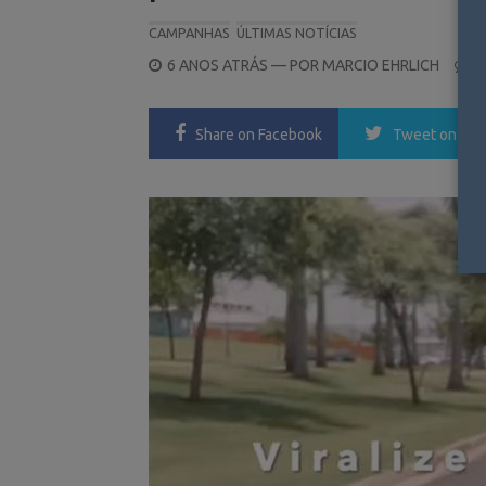
CAMPANHAS
ÚLTIMAS NOTÍCIAS
POSTED
6 ANOS ATRÁS
— POR
MARCIO EHRLICH
1
ON
Share
on Facebook
Tweet
on Twi