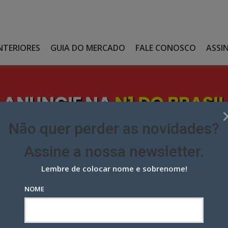
NTERIORES
GUIA DO MERCADO
FALE CONOSCO
ASSI
Não quer perder as novidades?
Assine a nossa newsletter.
Lembre de colocar nome e sobrenome!
DE LADO EM CAMPANHA SOBRE A PANDEMIA
NOME
lado em campanha sobre a