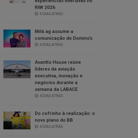
experiências imersivas no
RIW 2026
POSTED
4 DIAS ATRÁS
ON
Milà.ag assume a
comunicação de Domino’s
POSTED
4 DIAS ATRÁS
ON
Avantto House reúne
líderes da aviação
executiva, inovação e
negócios durante a
semana da LABACE
POSTED
4 DIAS ATRÁS
ON
Do cofrinho à realização: o
novo plano do BB
POSTED
4 DIAS ATRÁS
ON