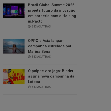
Brasil Global Summit 2026
projeta futuro da inovação
em parceria com a Holding
in.Pacto
POSTED
3 DIAS ATRÁS
ON
OPPO e Asia lançam
campanha estrelada por
Marina Sena
POSTED
3 DIAS ATRÁS
ON
O palpite vira jogo: Binder
assina nova campanha da
Loteca
POSTED
3 DIAS ATRÁS
ON