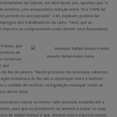
 levantamento do Sebrae, em abril deste ano, apontou que “a
de eventos, com assustadora redução entre 76 e 100% de
período no ano passado”. A lei, explicam, poderá dar
 empregos dos trabalhadores do ramo. Tanto que as
o imposto se comprometem a não demitir seus funcionários
 Freitas, que
Comércio da
Vereador Rafael Aloísio Freitas
as conversas
e que
 do Rio de Janeiro. “Neste processo da retomada, sabemos
ação econômica do Rio são a construção civil e o binômio
 o cuidado de verificar, na legislação municipal, todas as
sas deste setor.
as buscamos colocar no menor valor possível, incluindo até a
shows, para que os produtores se animem a trazer as suas
posta de Rafael Freitas é que, mesmo com o imposto menor,