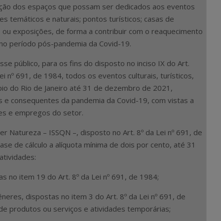
ração dos espaços que possam ser dedicados aos eventos
es temáticos e naturais; pontos turísticos; casas de
s ou exposições, de forma a contribuir com o reaquecimento
 no período pós-pandemia da Covid-19.
sse público, para os fins do disposto no inciso IX do Art.
ei nº 691, de 1984, todos os eventos culturais, turísticos,
ípio do Rio de Janeiro até 31 de dezembro de 2021,
is e consequentes da pandemia da Covid-19, com vistas a
es e empregos do setor.
r Natureza – ISSQN –, disposto no Art. 8º da Lei nº 691, de
ase de cálculo a alíquota mínima de dois por cento, até 31
tividades:
as no item 19 do Art. 8º da Lei nº 691, de 1984;
êneres, dispostas no item 3 do Art. 8º da Lei nº 691, de
e produtos ou serviços e atividades temporárias;