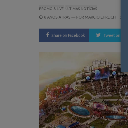
PROMO & LIVE
ÚLTIMAS NOTÍCIAS
POSTED
6 ANOS ATRÁS
— POR
MARCIO EHRLICH
0
ON
Share
on Facebook
Tweet
on Twi