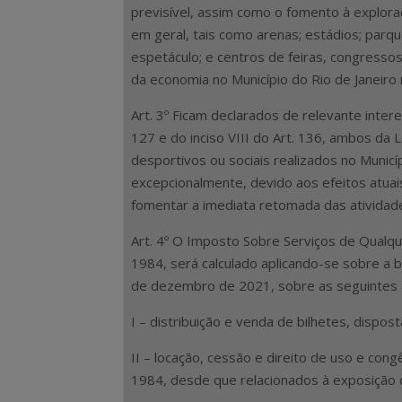
previsível, assim como o fomento à explo
em geral, tais como arenas; estádios; parqu
espetáculo; e centros de feiras, congresso
da economia no Município do Rio de Janeiro
Art. 3º Ficam declarados de relevante intere
127 e do inciso VIII do Art. 136, ambos da L
desportivos ou sociais realizados no Munic
excepcionalmente, devido aos efeitos atua
fomentar a imediata retomada das atividad
Art. 4º O Imposto Sobre Serviços de Qualque
1984, será calculado aplicando-se sobre a b
de dezembro de 2021, sobre as seguintes a
I – distribuição e venda de bilhetes, dispost
II – locação, cessão e direito de uso e cong
1984, desde que relacionados à exposição d