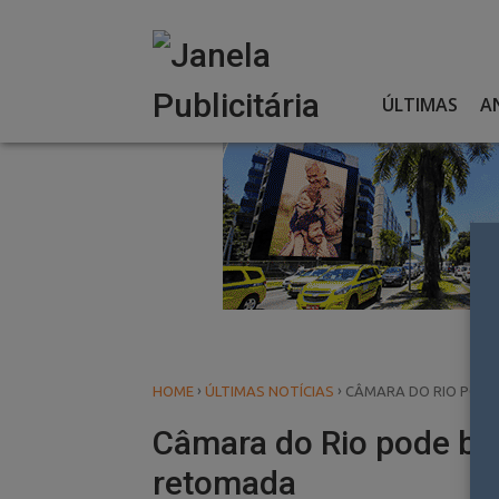
Skip
to
content
ÚLTIMAS
A
›
›
HOME
ÚLTIMAS NOTÍCIAS
CÂMARA DO RIO PODE
Câmara do Rio pode bai
retomada