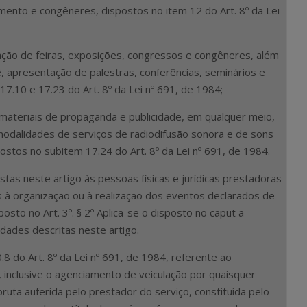
nimento e congêneres, dispostos no item 12 do Art. 8º da Lei
ação de feiras, exposições, congressos e congêneres, além
, apresentação de palestras, conferências, seminários e
7.10 e 17.23 do Art. 8º da Lei nº 691, de 1984;
materiais de propaganda e publicidade, em qualquer meio,
 modalidades de serviços de radiodifusão sonora e de sons
postos no subitem 17.24 do Art. 8º da Lei nº 691, de 1984.
tas neste artigo às pessoas físicas e jurídicas prestadoras
à organização ou à realização dos eventos declarados de
osto no Art. 3º. § 2º Aplica-se o disposto no caput a
idades descritas neste artigo.
.8 do Art. 8º da Lei nº 691, de 1984, referente ao
inclusive o agenciamento de veiculação por quaisquer
ruta auferida pelo prestador do serviço, constituída pelo