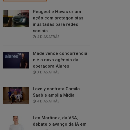
Peugeot e Havas criam
ação com protagonistas
inusitadas para redes
sociais
POSTED
4 DIAS ATRÁS
ON
Made vence concorrência
e é a nova agência da
operadora Alares
POSTED
3 DIAS ATRÁS
ON
Lovely contrata Camila
Saab e amplia Mídia
POSTED
4 DIAS ATRÁS
ON
Leo Martinez, da V3A,
debate o avanço da IA em