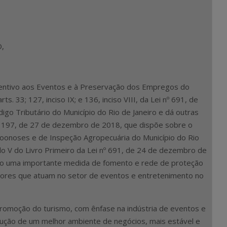
,
ncentivo aos Eventos e à Preservação dos Empregos do
. 33; 127, inciso IX; e 136, inciso VIII, da Lei nº 691, de
o Tributário do Município do Rio de Janeiro e dá outras
nº 197, de 27 de dezembro de 2018, que dispõe sobre o
de Zoonoses e de Inspeção Agropecuária do Município do Rio
ulo V do Livro Primeiro da Lei nº 691, de 24 de dezembro de
ando uma importante medida de fomento e rede de proteção
ores que atuam no setor de eventos e entretenimento no
 promoção do turismo, com ênfase na indústria de eventos e
ução de um melhor ambiente de negócios, mais estável e