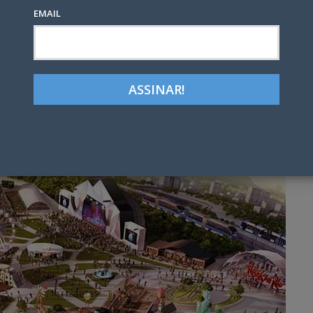
EMAIL
Google+
LinkedIn
Pinterest
tter