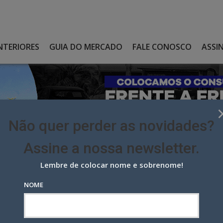
NTERIORES
GUIA DO MERCADO
FALE CONOSCO
ASSI
Não quer perder as novidades?
Assine a nossa newsletter.
Lembre de colocar nome e sobrenome!
 BAIXAR ISS PARA AJUDAR EVENTOS NA RETOMADA
NOME
xar ISS para ajudar eventos na