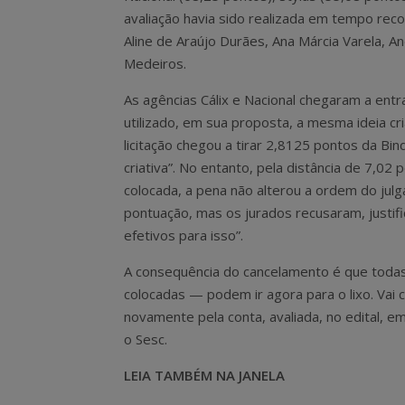
avaliação havia sido realizada em tempo re
Aline de Araújo Durães, Ana Márcia Varela, A
Medeiros.
As agências Cálix e Nacional chegaram a entr
utilizado, em sua proposta, a mesma ideia c
licitação chegou a tirar 2,8125 pontos da Bin
criativa”. No entanto, pela distância de 7,02
colocada, a pena não alterou a ordem do ju
pontuação, mas os jurados recusaram, justi
efetivos para isso”.
A consequência do cancelamento é que todas
colocadas — podem ir agora para o lixo. Vai
novamente pela conta, avaliada, no edital, e
o Sesc.
LEIA TAMBÉM NA JANELA