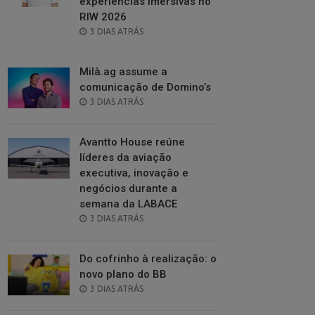
experiências imersivas no
RIW 2026
POSTED
3 DIAS ATRÁS
ON
Milà.ag assume a
comunicação de Domino’s
POSTED
3 DIAS ATRÁS
ON
Avantto House reúne
líderes da aviação
executiva, inovação e
negócios durante a
semana da LABACE
POSTED
3 DIAS ATRÁS
ON
Do cofrinho à realização: o
novo plano do BB
POSTED
3 DIAS ATRÁS
ON