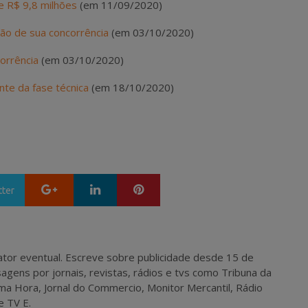
e R$ 9,8 milhões
(em 11/09/2020)
ão de sua concorrência
(em 03/10/2020)
orrência
(em 03/10/2020)
nte da fase técnica
(em 18/10/2020)
Google+
LinkedIn
Pinterest
tter
 e ator eventual. Escreve sobre publicidade desde 15 de
agens por jornais, revistas, rádios e tvs como Tribuna da
ma Hora, Jornal do Commercio, Monitor Mercantil, Rádio
e TV E.