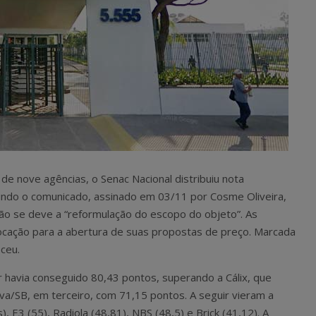
e nove agências, o Senac Nacional distribuiu nota
undo o comunicado, assinado em 03/11 por Cosme Oliveira,
são se deve a “reformulação do escopo do objeto”. As
cação para a abertura de suas propostas de preço. Marcada
eceu.
er havia conseguido 80,43 pontos, superando a Cálix, que
a/SB, em terceiro, com 71,15 pontos. A seguir vieram a
, E3 (55), Radiola (48,81), NBS (48,5) e Brick (41,12). A