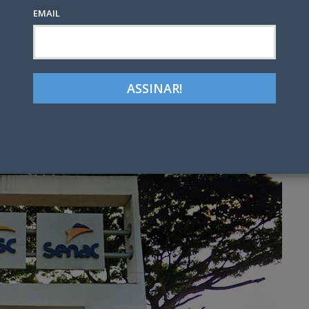
EMAIL
Google+
LinkedIn
Pinterest
tter