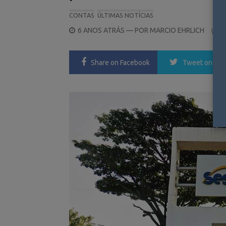
CONTAS
ÚLTIMAS NOTÍCIAS
POSTED
6 ANOS ATRÁS
— POR
MARCIO EHRLICH
0
ON
Share
on Facebook
Tweet
on Twi