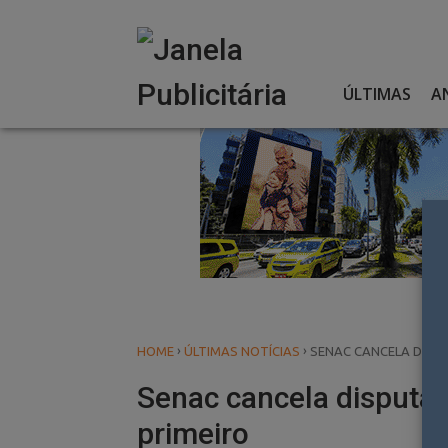
Skip
to
content
ÚLTIMAS
A
›
›
HOME
ÚLTIMAS NOTÍCIAS
SENAC CANCELA DISPU
Senac cancela disputa 
primeiro