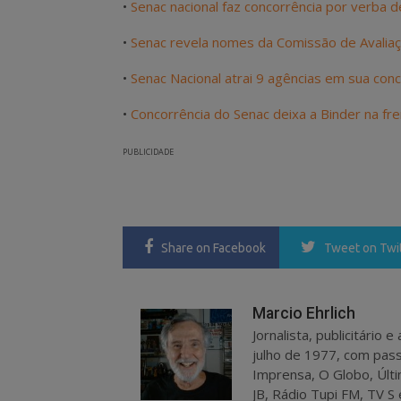
•
Senac nacional faz concorrência por verba d
•
Senac revela nomes da Comissão de Avaliaç
•
Senac Nacional atrai 9 agências em sua conc
•
Concorrência do Senac deixa a Binder na fre
PUBLICIDADE
Share
on Facebook
Tweet
on Twi
Marcio Ehrlich
Jornalista, publicitário
julho de 1977, com pass
Imprensa, O Globo, Últi
JB, Rádio Tupi FM, TV S 