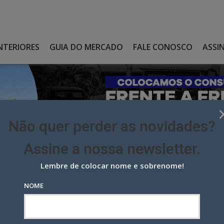
NTERIORES
GUIA DO MERCADO
FALE CONOSCO
ASSI
Não quer perder as novidades?
Assine a nossa newsletter.
Lembre de colocar nome e sobrenome!
TA DEPOIS DE PONTUAR A BINDER EM PRIMEIRO
NOME
depois de pontuar a Binder em