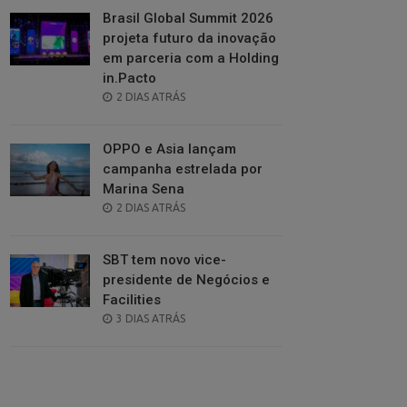
Brasil Global Summit 2026
projeta futuro da inovação
em parceria com a Holding
in.Pacto
POSTED
2 DIAS ATRÁS
ON
OPPO e Asia lançam
campanha estrelada por
Marina Sena
POSTED
2 DIAS ATRÁS
ON
SBT tem novo vice-
presidente de Negócios e
Facilities
POSTED
3 DIAS ATRÁS
ON