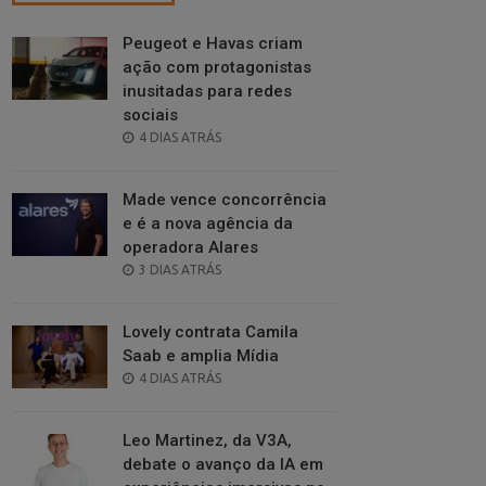
Peugeot e Havas criam
ação com protagonistas
inusitadas para redes
sociais
POSTED
4 DIAS ATRÁS
ON
Made vence concorrência
e é a nova agência da
operadora Alares
POSTED
3 DIAS ATRÁS
ON
Lovely contrata Camila
Saab e amplia Mídia
POSTED
4 DIAS ATRÁS
ON
Leo Martinez, da V3A,
debate o avanço da IA em