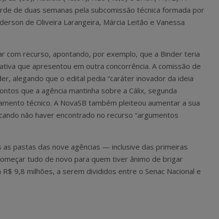
corde de duas semanas pela subcomissão técnica formada por
nderson de Oliveira Larangeira, Márcia Leitão e Vanessa
ar com recurso, apontando, por exemplo, que a Binder teria
riativa que apresentou em outra concorrência. A comissão de
der, alegando que o edital pedia “caráter inovador da ideia
 pontos que a agência mantinha sobre a Cálix, segunda
lgamento técnico. A NovaSB também pleiteou aumentar a sua
ficando não haver encontrado no recurso “argumentos
 as pastas das nove agências — inclusive das primeiras
 começar tudo de novo para quem tiver ânimo de brigar
m R$ 9,8 milhões, a serem divididos entre o Senac Nacional e