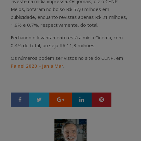
investe na mídia impressa. Os jornais, diz o CENP
Meios, botaram no bolso R$ 57,0 milhões em
publicidade, enquanto revistas apenas R$ 21 milhões,
1,9% e 0,7%, respectivamente, do total.
Fechando o levantamento está a mídia Cinema, com
0,4% do total, ou seja R$ 11,3 milhões.
Os números podem ser vistos no site do CENP, em
Painel 2020 – Jan a Mar
.
Google+
LinkedIn
Pinterest
S
T
h
w
a
e
r
e
e
t