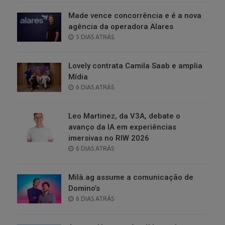
Made vence concorrência e é a nova
agência da operadora Alares
POSTED
5 DIAS ATRÁS
ON
Lovely contrata Camila Saab e amplia
Mídia
POSTED
6 DIAS ATRÁS
ON
Leo Martinez, da V3A, debate o
avanço da IA em experiências
imersivas no RIW 2026
POSTED
6 DIAS ATRÁS
ON
Milà.ag assume a comunicação de
Domino’s
POSTED
6 DIAS ATRÁS
ON