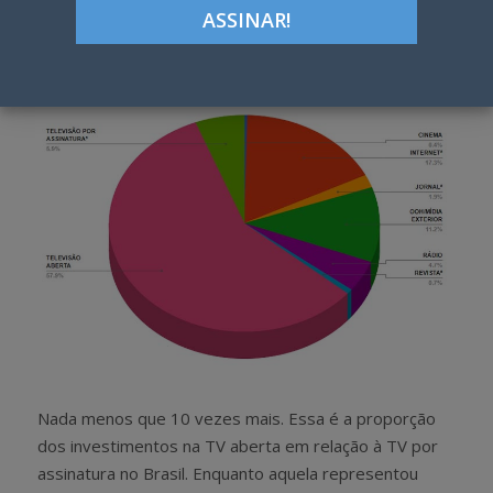
Google+
LinkedIn
Pinterest
S
T
h
w
a
e
r
e
e
t
Nada menos que 10 vezes mais. Essa é a proporção
dos investimentos na TV aberta em relação à TV por
assinatura no Brasil. Enquanto aquela representou