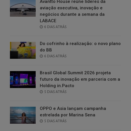
Avantto House reúne líderes da
aviação executiva, inovação e
negócios durante a semana da
LABACE
POSTED
6 DIAS ATRÁS
ON
Do cofrinho à realização: o novo plano
do BB
POSTED
6 DIAS ATRÁS
ON
Brasil Global Summit 2026 projeta
futuro da inovação em parceria com a
Holding in.Pacto
POSTED
5 DIAS ATRÁS
ON
OPPO e Asia lançam campanha
estrelada por Marina Sena
POSTED
5 DIAS ATRÁS
ON