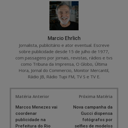
r
e
e
t
Marcio Ehrlich
Jornalista, publicitário e ator eventual. Escreve
sobre publicidade desde 15 de julho de 1977,
com passagens por jornais, revistas, rádios e tvs
como Tribuna da Imprensa, O Globo, Última
Hora, Jornal do Commercio, Monitor Mercantil,
Rádio JB, Rádio Tupi FM, TV S e TV E.
Post
Matéria Anterior
Próxima Matéria
navigation
Marcos Menezes vai
Nova campanha da
coordenar
Gucci dispensa
publicidade na
fotógrafos por
Prefeitura do Rio
selfies de modelos