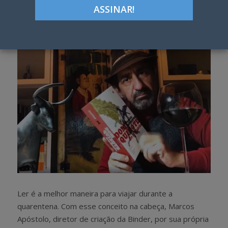
Google+
LinkedIn
Pinterest
S
T
h
w
a
e
r
e
e
t
Ler é a melhor maneira para viajar durante a
quarentena. Com esse conceito na cabeça, Marcos
Apóstolo, diretor de criação da Binder, por sua própria