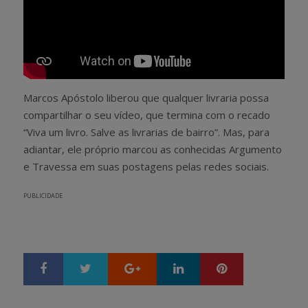
Marcos Apóstolo liberou que qualquer livraria possa
compartilhar o seu vídeo, que termina com o recado
“Viva um livro. Salve as livrarias de bairro”. Mas, para
adiantar, ele próprio marcou as conhecidas Argumento
e Travessa em suas postagens pelas redes sociais.
PUBLICIDADE
Google+
LinkedIn
Pinterest
S
T
h
w
a
e