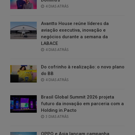
POSTED
4 DIAS ATRÁS
ON
Avantto House reúne líderes da
aviação executiva, inovação e
negócios durante a semana da
LABACE
POSTED
4 DIAS ATRÁS
ON
Do cofrinho à realização: o novo plano
do BB
POSTED
4 DIAS ATRÁS
ON
Brasil Global Summit 2026 projeta
futuro da inovação em parceria com a
Holding in.Pacto
POSTED
3 DIAS ATRÁS
ON
OPPO e Asia lançam campanha