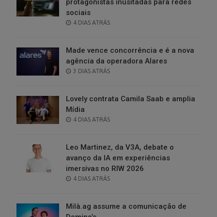
protagonistas inusitadas para redes
sociais
POSTED
4 DIAS ATRÁS
ON
Made vence concorrência e é a nova
agência da operadora Alares
POSTED
3 DIAS ATRÁS
ON
Lovely contrata Camila Saab e amplia
Mídia
POSTED
4 DIAS ATRÁS
ON
Leo Martinez, da V3A, debate o
avanço da IA em experiências
imersivas no RIW 2026
POSTED
4 DIAS ATRÁS
ON
Milà.ag assume a comunicação de
Domino’s