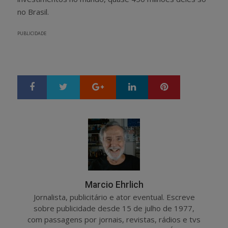
no Brasil.
PUBLICIDADE
Google+
LinkedIn
Pinterest
S
T
h
w
a
e
r
e
e
t
Marcio Ehrlich
Jornalista, publicitário e ator eventual. Escreve
sobre publicidade desde 15 de julho de 1977,
com passagens por jornais, revistas, rádios e tvs