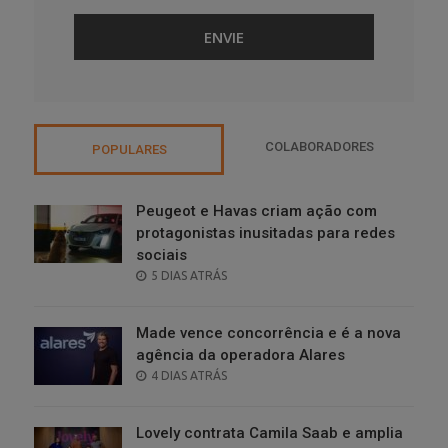
COLABORADORES
POPULARES
Peugeot e Havas criam ação com
protagonistas inusitadas para redes
sociais
POSTED
5 DIAS ATRÁS
ON
Made vence concorrência e é a nova
agência da operadora Alares
POSTED
4 DIAS ATRÁS
ON
Lovely contrata Camila Saab e amplia