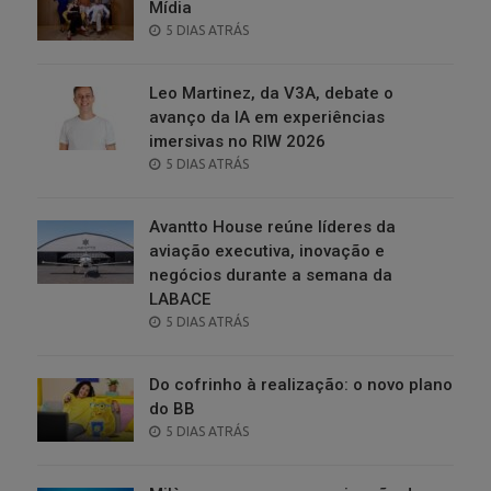
Mídia
POSTED
5 DIAS ATRÁS
ON
Leo Martinez, da V3A, debate o
avanço da IA em experiências
imersivas no RIW 2026
POSTED
5 DIAS ATRÁS
ON
Avantto House reúne líderes da
aviação executiva, inovação e
negócios durante a semana da
LABACE
POSTED
5 DIAS ATRÁS
ON
Do cofrinho à realização: o novo plano
do BB
POSTED
5 DIAS ATRÁS
ON