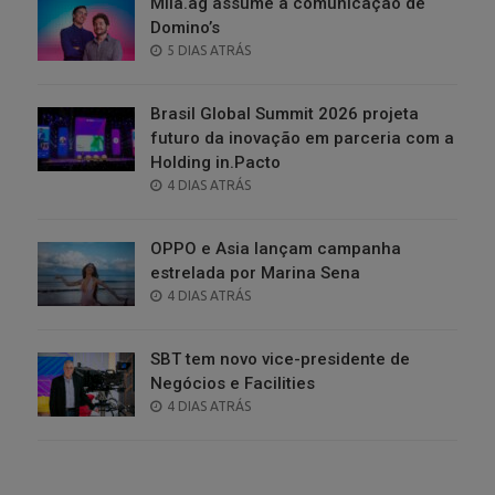
Milà.ag assume a comunicação de
Domino’s
POSTED
5 DIAS ATRÁS
ON
Brasil Global Summit 2026 projeta
futuro da inovação em parceria com a
Holding in.Pacto
POSTED
4 DIAS ATRÁS
ON
OPPO e Asia lançam campanha
estrelada por Marina Sena
POSTED
4 DIAS ATRÁS
ON
SBT tem novo vice-presidente de
Negócios e Facilities
POSTED
4 DIAS ATRÁS
ON