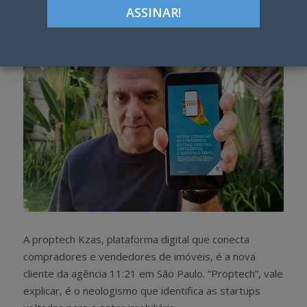
h
w
a
e
r
e
e
t
A proptech Kzas, plataforma digital que conecta
compradores e vendedores de imóveis, é a nova
cliente da agência 11:21 em São Paulo. “Proptech”, vale
explicar, é o neologismo que identifica as startups