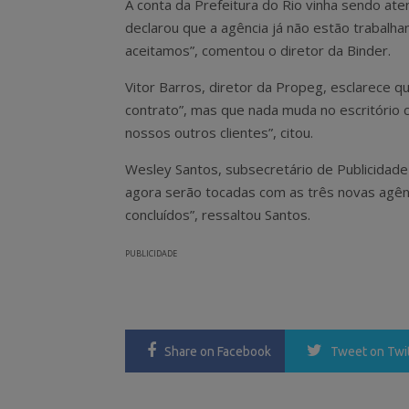
A conta da Prefeitura do Rio vinha sendo ate
declarou que a agência já não estão trabal
aceitamos”, comentou o diretor da Binder.
Vitor Barros, diretor da Propeg, esclarece q
contrato”, mas que nada muda no escritório 
nossos outros clientes”, citou.
Wesley Santos, subsecretário de Publicidade
agora serão tocadas com as três novas agênc
concluídos”, ressaltou Santos.
PUBLICIDADE
Share
on Facebook
Tweet
on Twi