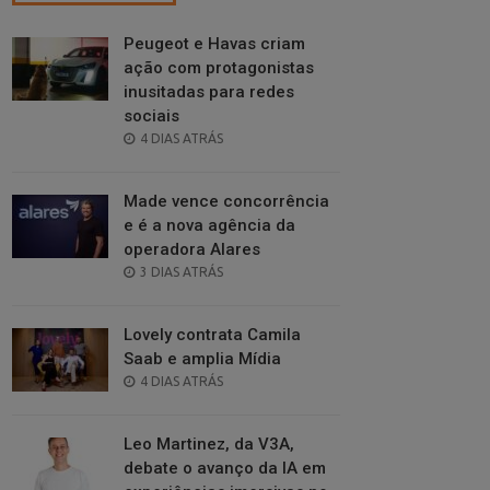
Peugeot e Havas criam
ação com protagonistas
inusitadas para redes
sociais
POSTED
4 DIAS ATRÁS
ON
Made vence concorrência
e é a nova agência da
operadora Alares
POSTED
3 DIAS ATRÁS
ON
Lovely contrata Camila
Saab e amplia Mídia
POSTED
4 DIAS ATRÁS
ON
Leo Martinez, da V3A,
debate o avanço da IA em