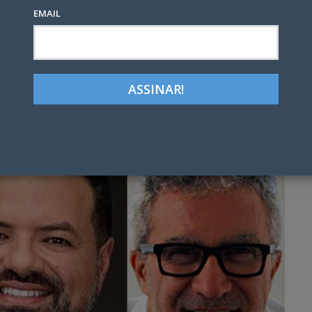
EMAIL
Google+
LinkedIn
Pinterest
tter