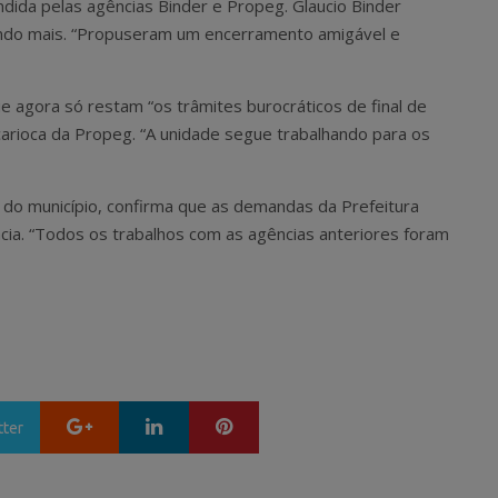
ndida pelas agências Binder e Propeg. Glaucio Binder
hando mais. “Propuseram um encerramento amigável e
ue agora só restam “os trâmites burocráticos de final de
carioca da Propeg. “A unidade segue trabalhando para os
 do município, confirma que as demandas da Prefeitura
ia. “Todos os trabalhos com as agências anteriores foram
Google+
LinkedIn
Pinterest
tter