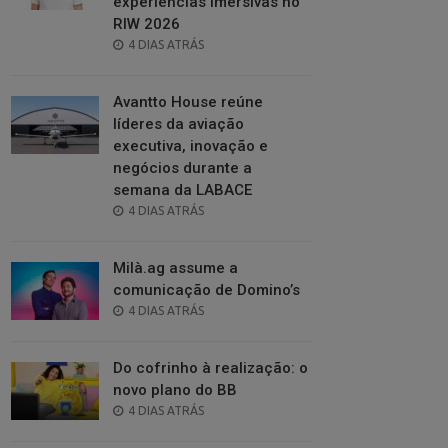
experiências imersivas no
RIW 2026
POSTED
4 DIAS ATRÁS
ON
Avantto House reúne
líderes da aviação
executiva, inovação e
negócios durante a
semana da LABACE
POSTED
4 DIAS ATRÁS
ON
Milà.ag assume a
comunicação de Domino’s
POSTED
4 DIAS ATRÁS
ON
Do cofrinho à realização: o
novo plano do BB
POSTED
4 DIAS ATRÁS
ON