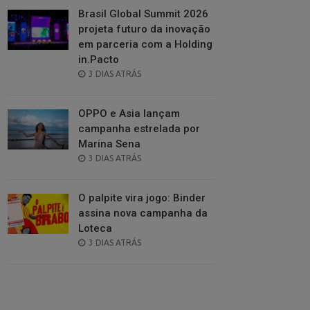
Brasil Global Summit 2026
projeta futuro da inovação
em parceria com a Holding
in.Pacto
POSTED
3 DIAS ATRÁS
ON
OPPO e Asia lançam
campanha estrelada por
Marina Sena
POSTED
3 DIAS ATRÁS
ON
O palpite vira jogo: Binder
assina nova campanha da
Loteca
POSTED
3 DIAS ATRÁS
ON