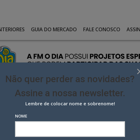
NTERIORES
GUIA DO MERCADO
FALE CONOSCO
ASSI
Não quer perder as novidades?
Assine a nossa newsletter.
Lembre de colocar nome e sobrenome!
 TEM NOVAS AGÊNCIAS: CÁLIX, E3 E NACIONAL
NOME
m novas agências: Cálix, E3 e