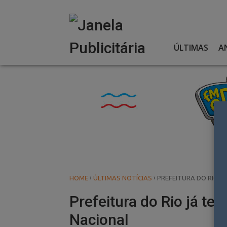
Skip
to
content
ÚLTIMAS
A
›
›
HOME
ÚLTIMAS NOTÍCIAS
PREFEITURA DO RIO JÁ
Prefeitura do Rio já te
Nacional