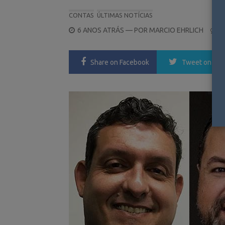
CONTAS
ÚLTIMAS NOTÍCIAS
POSTED
6 ANOS ATRÁS
— POR
MARCIO EHRLICH
0
ON
Share
on Facebook
Tweet
on Twi