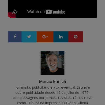
Google+
LinkedIn
Pinterest
S
T
h
w
a
e
r
e
e
t
Marcio Ehrlich
Jornalista, publicitário e ator eventual. Escreve
sobre publicidade desde 15 de julho de 1977,
com passagens por jornais, revistas, rádios e tvs
como Tribuna da Imprensa, O Globo, Última