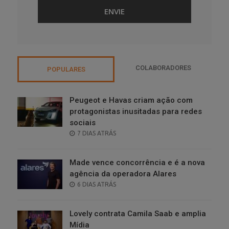
COLABORADORES
POPULARES
Peugeot e Havas criam ação com
protagonistas inusitadas para redes
sociais
POSTED
7 DIAS ATRÁS
ON
Made vence concorrência e é a nova
agência da operadora Alares
POSTED
6 DIAS ATRÁS
ON
Lovely contrata Camila Saab e amplia
Mídia