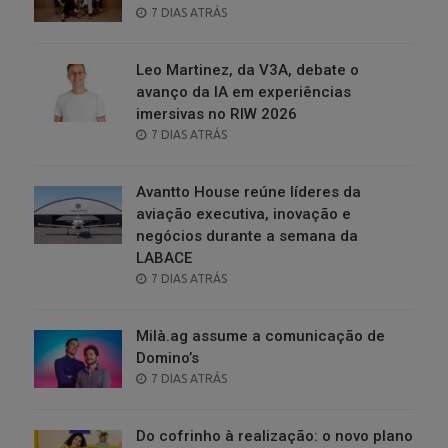
POSTED
7 DIAS ATRÁS
ON
Leo Martinez, da V3A, debate o
avanço da IA em experiências
imersivas no RIW 2026
POSTED
7 DIAS ATRÁS
ON
Avantto House reúne líderes da
aviação executiva, inovação e
negócios durante a semana da
LABACE
POSTED
7 DIAS ATRÁS
ON
Milà.ag assume a comunicação de
Domino’s
POSTED
7 DIAS ATRÁS
ON
Do cofrinho à realização: o novo plano