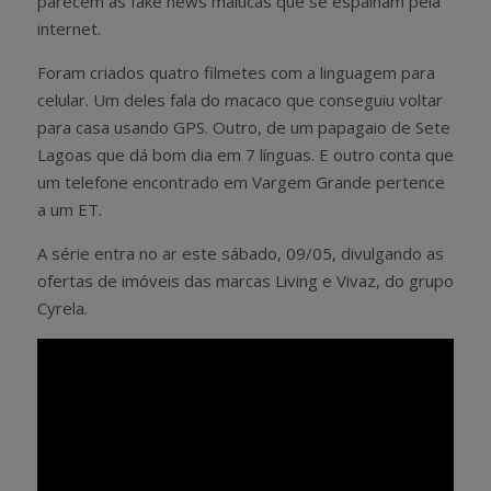
parecem as fake news malucas que se espalham pela
internet.
Foram criados quatro filmetes com a linguagem para
celular. Um deles fala do macaco que conseguiu voltar
para casa usando GPS. Outro, de um papagaio de Sete
Lagoas que dá bom dia em 7 línguas. E outro conta que
um telefone encontrado em Vargem Grande pertence
a um ET.
A série entra no ar este sábado, 09/05, divulgando as
ofertas de imóveis das marcas Living e Vivaz, do grupo
Cyrela.