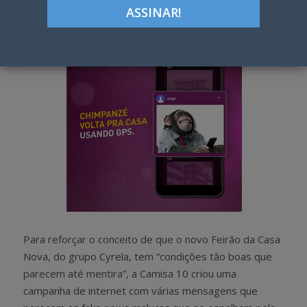
h
w
a
e
r
e
e
t
Para reforçar o conceito de que o novo Feirão da Casa
Nova, do grupo Cyrela, tem “condições tão boas que
parecem até mentira”, a Camisa 10 criou uma
campanha de internet com várias mensagens que