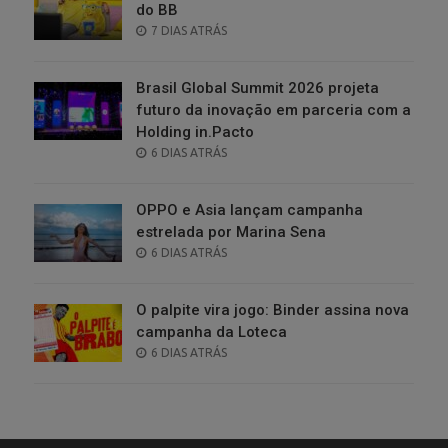
do BB
POSTED
7 DIAS ATRÁS
ON
Brasil Global Summit 2026 projeta
futuro da inovação em parceria com a
Holding in.Pacto
POSTED
6 DIAS ATRÁS
ON
OPPO e Asia lançam campanha
estrelada por Marina Sena
POSTED
6 DIAS ATRÁS
ON
O palpite vira jogo: Binder assina nova
campanha da Loteca
POSTED
6 DIAS ATRÁS
ON