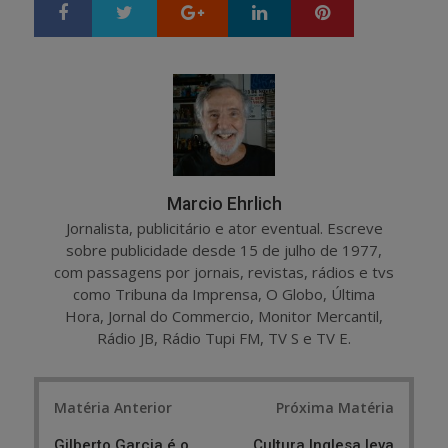
Google+
LinkedIn
Pinterest
S
T
h
w
a
e
r
e
e
t
Marcio Ehrlich
Jornalista, publicitário e ator eventual. Escreve
sobre publicidade desde 15 de julho de 1977,
com passagens por jornais, revistas, rádios e tvs
como Tribuna da Imprensa, O Globo, Última
Hora, Jornal do Commercio, Monitor Mercantil,
Rádio JB, Rádio Tupi FM, TV S e TV E.
Post
Matéria Anterior
Próxima Matéria
navigation
Gilberto Garcia é o
Cultura Inglesa leva