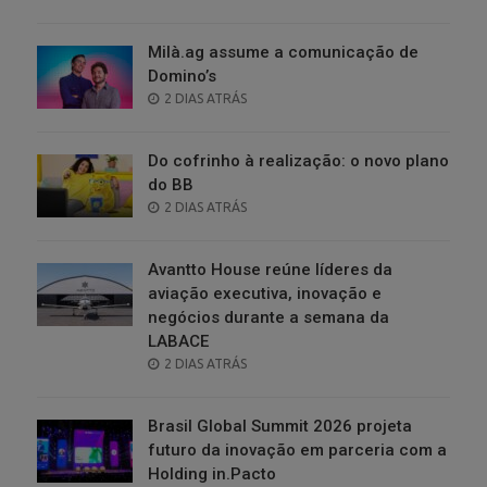
ON
Milà.ag assume a comunicação de
Domino’s
POSTED
2 DIAS ATRÁS
ON
Do cofrinho à realização: o novo plano
do BB
POSTED
2 DIAS ATRÁS
ON
Avantto House reúne líderes da
aviação executiva, inovação e
negócios durante a semana da
LABACE
POSTED
2 DIAS ATRÁS
ON
Brasil Global Summit 2026 projeta
futuro da inovação em parceria com a
Holding in.Pacto