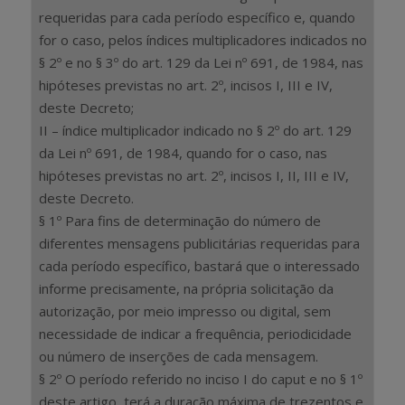
requeridas para cada período específico e, quando
for o caso, pelos índices multiplicadores indicados no
§ 2º e no § 3º do art. 129 da Lei nº 691, de 1984, nas
hipóteses previstas no art. 2º, incisos I, III e IV,
deste Decreto;
II – índice multiplicador indicado no § 2º do art. 129
da Lei nº 691, de 1984, quando for o caso, nas
hipóteses previstas no art. 2º, incisos I, II, III e IV,
deste Decreto.
§ 1º Para fins de determinação do número de
diferentes mensagens publicitárias requeridas para
cada período específico, bastará que o interessado
informe precisamente, na própria solicitação da
autorização, por meio impresso ou digital, sem
necessidade de indicar a frequência, periodicidade
ou número de inserções de cada mensagem.
§ 2º O período referido no inciso I do caput e no § 1º
deste artigo, terá a duração máxima de trezentos e