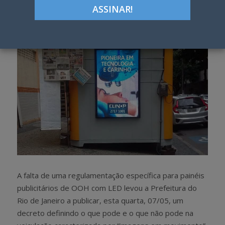
h
w
a
e
r
e
e
t
A falta de uma regulamentação específica para painéis
publicitários de OOH com LED levou a Prefeitura do
Rio de Janeiro a publicar, esta quarta, 07/05, um
decreto definindo o que pode e o que não pode na