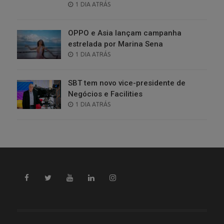
POSTED
1 DIA ATRÁS
ON
OPPO e Asia lançam campanha
estrelada por Marina Sena
POSTED
1 DIA ATRÁS
ON
SBT tem novo vice-presidente de
Negócios e Facilities
POSTED
1 DIA ATRÁS
ON