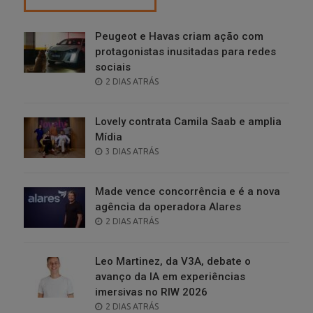
Peugeot e Havas criam ação com
protagonistas inusitadas para redes
sociais
POSTED
2 DIAS ATRÁS
ON
Lovely contrata Camila Saab e amplia
Mídia
POSTED
3 DIAS ATRÁS
ON
Made vence concorrência e é a nova
agência da operadora Alares
POSTED
2 DIAS ATRÁS
ON
Leo Martinez, da V3A, debate o
avanço da IA em experiências
imersivas no RIW 2026
POSTED
2 DIAS ATRÁS