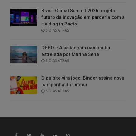
Brasil Global Summit 2026 projeta
futuro da inovação em parceria com a
Holding in.Pacto
POSTED
3 DIAS ATRÁS
ON
OPPO e Asia lançam campanha
estrelada por Marina Sena
POSTED
3 DIAS ATRÁS
ON
O palpite vira jogo: Binder assina nova
campanha da Loteca
POSTED
3 DIAS ATRÁS
ON