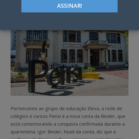
h
w
a
e
r
e
e
t
Pertencente ao grupo de educação Eleva, a rede de
colégios e cursos Pensi é a nova conta da Binder, que
está comemorando a conquista confirmada durante a
quarentena. Igor Binder, head da conta, diz que a