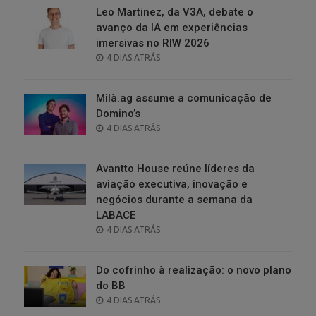
Leo Martinez, da V3A, debate o
avanço da IA em experiências
imersivas no RIW 2026
POSTED
4 DIAS ATRÁS
ON
Milà.ag assume a comunicação de
Domino’s
POSTED
4 DIAS ATRÁS
ON
Avantto House reúne líderes da
aviação executiva, inovação e
negócios durante a semana da
LABACE
POSTED
4 DIAS ATRÁS
ON
Do cofrinho à realização: o novo plano
do BB
POSTED
4 DIAS ATRÁS
ON