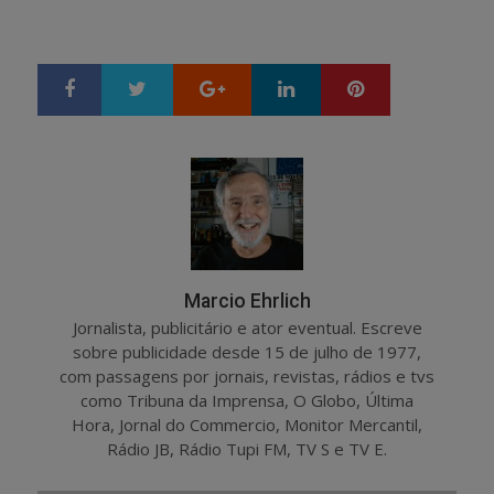
Google+
LinkedIn
Pinterest
S
T
h
w
a
e
r
e
e
t
Marcio Ehrlich
Jornalista, publicitário e ator eventual. Escreve
sobre publicidade desde 15 de julho de 1977,
com passagens por jornais, revistas, rádios e tvs
como Tribuna da Imprensa, O Globo, Última
Hora, Jornal do Commercio, Monitor Mercantil,
Rádio JB, Rádio Tupi FM, TV S e TV E.