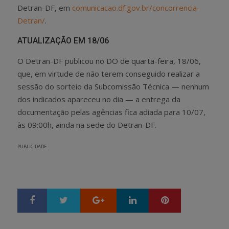
Detran-DF, em
comunicacao.df.gov.br/concorrencia-
Detran/
.
ATUALIZAÇÃO EM 18/06
O Detran-DF publicou no DO de quarta-feira, 18/06,
que, em virtude de não terem conseguido realizar a
sessão do sorteio da Subcomissão Técnica — nenhum
dos indicados apareceu no dia — a entrega da
documentação pelas agências fica adiada para 10/07,
às 09:00h, ainda na sede do Detran-DF.
PUBLICIDADE
Google+
LinkedIn
Pinterest
S
T
h
w
a
e