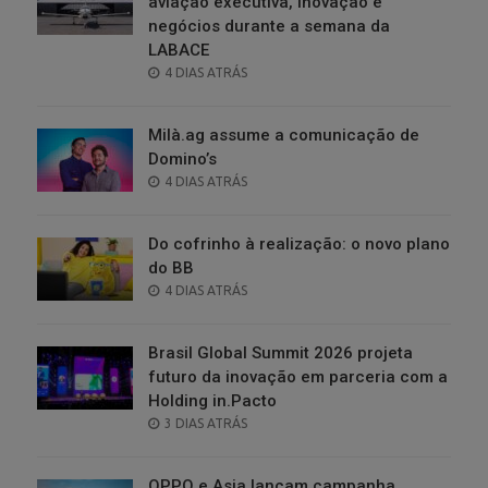
aviação executiva, inovação e
negócios durante a semana da
LABACE
POSTED
4 DIAS ATRÁS
ON
Milà.ag assume a comunicação de
Domino’s
POSTED
4 DIAS ATRÁS
ON
Do cofrinho à realização: o novo plano
do BB
POSTED
4 DIAS ATRÁS
ON
Brasil Global Summit 2026 projeta
futuro da inovação em parceria com a
Holding in.Pacto
POSTED
3 DIAS ATRÁS
ON
OPPO e Asia lançam campanha