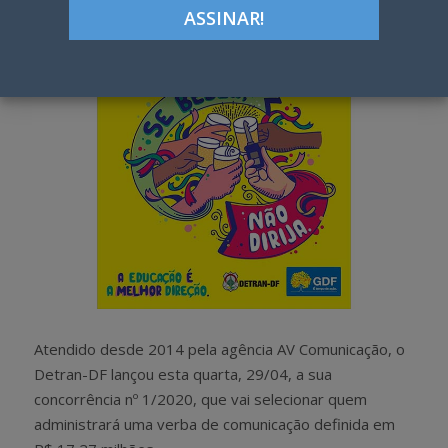
h
w
a
e
r
e
e
t
Atendido desde 2014 pela agência AV Comunicação, o
Detran-DF lançou esta quarta, 29/04, a sua
concorrência nº 1/2020, que vai selecionar quem
administrará uma verba de comunicação definida em