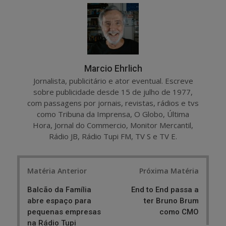
r
e
e
t
Marcio Ehrlich
Jornalista, publicitário e ator eventual. Escreve
sobre publicidade desde 15 de julho de 1977,
com passagens por jornais, revistas, rádios e tvs
como Tribuna da Imprensa, O Globo, Última
Hora, Jornal do Commercio, Monitor Mercantil,
Rádio JB, Rádio Tupi FM, TV S e TV E.
Post
Matéria Anterior
Próxima Matéria
navigation
Balcão da Família
End to End passa a
abre espaço para
ter Bruno Brum
pequenas empresas
como CMO
na Rádio Tupi