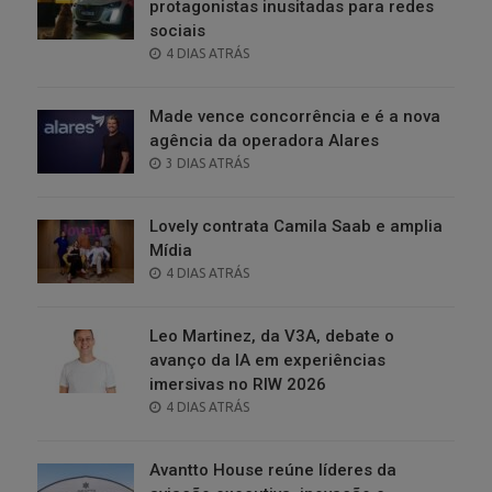
protagonistas inusitadas para redes
sociais
POSTED
4 DIAS ATRÁS
ON
Made vence concorrência e é a nova
agência da operadora Alares
POSTED
3 DIAS ATRÁS
ON
Lovely contrata Camila Saab e amplia
Mídia
POSTED
4 DIAS ATRÁS
ON
Leo Martinez, da V3A, debate o
avanço da IA em experiências
imersivas no RIW 2026
POSTED
4 DIAS ATRÁS
ON
Avantto House reúne líderes da