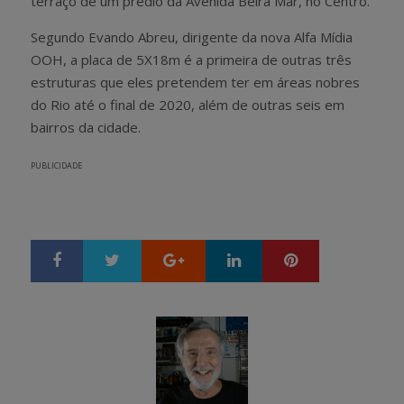
terraço de um prédio da Avenida Beira Mar, no Centro.
Segundo Evando Abreu, dirigente da nova Alfa Mídia
OOH, a placa de 5X18m é a primeira de outras três
estruturas que eles pretendem ter em áreas nobres
do Rio até o final de 2020, além de outras seis em
bairros da cidade.
PUBLICIDADE
Google+
LinkedIn
Pinterest
S
T
h
w
a
e
r
e
e
t