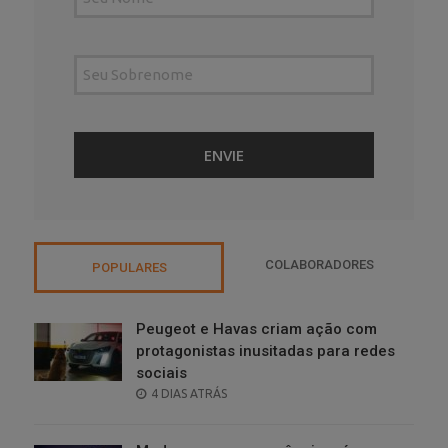
COLABORADORES
POPULARES
Peugeot e Havas criam ação com
protagonistas inusitadas para redes
sociais
POSTED
4 DIAS ATRÁS
ON