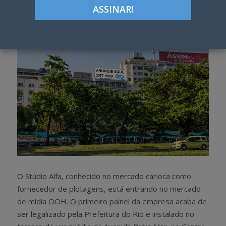
h
w
a
e
r
e
e
t
O Stúdio Alfa, conhecido no mercado carioca como
fornecedor de plotagens, está entrando no mercado
de mídia OOH. O primeiro painel da empresa acaba de
ser legalizado pela Prefeitura do Rio e instalado no