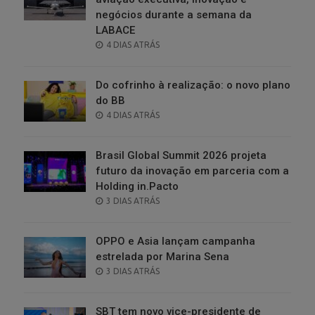
negócios durante a semana da
LABACE
POSTED
4 DIAS ATRÁS
ON
Do cofrinho à realização: o novo plano
do BB
POSTED
4 DIAS ATRÁS
ON
Brasil Global Summit 2026 projeta
futuro da inovação em parceria com a
Holding in.Pacto
POSTED
3 DIAS ATRÁS
ON
OPPO e Asia lançam campanha
estrelada por Marina Sena
POSTED
3 DIAS ATRÁS
ON
SBT tem novo vice-presidente de