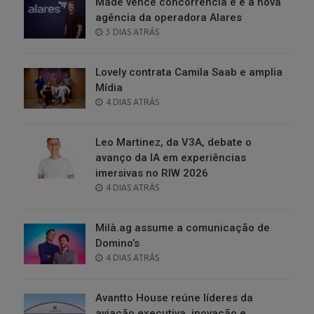
Made vence concorrência e é a nova
agência da operadora Alares
POSTED
3 DIAS ATRÁS
ON
Lovely contrata Camila Saab e amplia
Mídia
POSTED
4 DIAS ATRÁS
ON
Leo Martinez, da V3A, debate o
avanço da IA em experiências
imersivas no RIW 2026
POSTED
4 DIAS ATRÁS
ON
Milà.ag assume a comunicação de
Domino’s
POSTED
4 DIAS ATRÁS
ON
Avantto House reúne líderes da
aviação executiva, inovação e