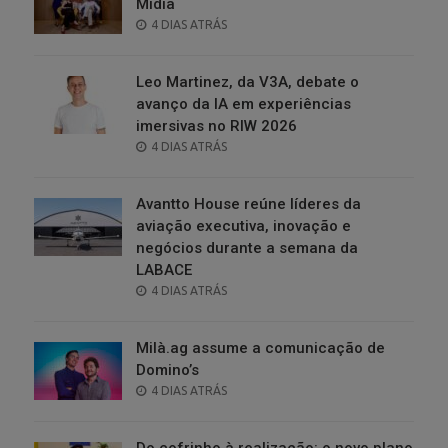
Mídia
POSTED
4 DIAS ATRÁS
ON
Leo Martinez, da V3A, debate o
avanço da IA em experiências
imersivas no RIW 2026
POSTED
4 DIAS ATRÁS
ON
Avantto House reúne líderes da
aviação executiva, inovação e
negócios durante a semana da
LABACE
POSTED
4 DIAS ATRÁS
ON
Milà.ag assume a comunicação de
Domino’s
POSTED
4 DIAS ATRÁS
ON
Do cofrinho à realização: o novo plano