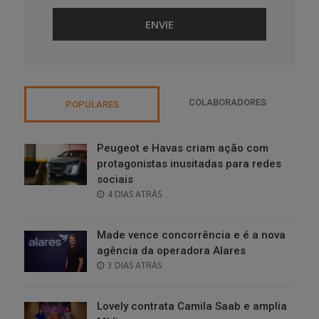
COLABORADORES
POPULARES
Peugeot e Havas criam ação com
protagonistas inusitadas para redes
sociais
POSTED
4 DIAS ATRÁS
ON
Made vence concorrência e é a nova
agência da operadora Alares
POSTED
3 DIAS ATRÁS
ON
Lovely contrata Camila Saab e amplia