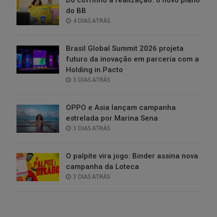
do BB
POSTED
4 DIAS ATRÁS
ON
Brasil Global Summit 2026 projeta
futuro da inovação em parceria com a
Holding in.Pacto
POSTED
3 DIAS ATRÁS
ON
OPPO e Asia lançam campanha
estrelada por Marina Sena
POSTED
3 DIAS ATRÁS
ON
O palpite vira jogo: Binder assina nova
campanha da Loteca
POSTED
3 DIAS ATRÁS
ON