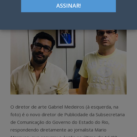
h
w
a
e
r
e
e
t
O diretor de arte Gabriel Medeiros (à esquerda, na
foto) é o novo diretor de Publicidade da Subsecretaria
de Comunicação do Governo do Estado do Rio,
respondendo diretamente ao jornalista Mario