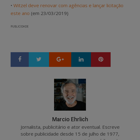
•
Witzel deve renovar com agências e lançar licitação
este ano
(em 23/03/2019)
PUBLICIDADE
Google+
LinkedIn
Pinterest
S
T
h
w
a
e
r
e
e
t
Marcio Ehrlich
Jornalista, publicitário e ator eventual. Escreve
sobre publicidade desde 15 de julho de 1977,