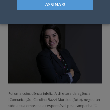
Google+
LinkedIn
Pinterest
S
T
h
w
a
e
r
e
e
t
Foi uma coincidência infeliz. A diretora da agência
IComunicação, Carolina Bazzi Morales (foto), negou ter
sido a sua empresa a responsável pela campanha “O