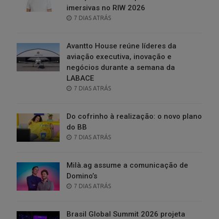
imersivas no RIW 2026
POSTED
7 DIAS ATRÁS
ON
Avantto House reúne líderes da
aviação executiva, inovação e
negócios durante a semana da
LABACE
POSTED
7 DIAS ATRÁS
ON
Do cofrinho à realização: o novo plano
do BB
POSTED
7 DIAS ATRÁS
ON
Milà.ag assume a comunicação de
Domino’s
POSTED
7 DIAS ATRÁS
ON
Brasil Global Summit 2026 projeta