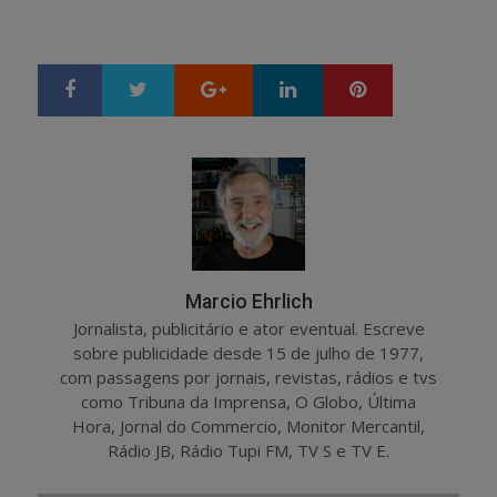
Google+
LinkedIn
Pinterest
S
T
h
w
a
e
r
e
e
t
Marcio Ehrlich
Jornalista, publicitário e ator eventual. Escreve
sobre publicidade desde 15 de julho de 1977,
com passagens por jornais, revistas, rádios e tvs
como Tribuna da Imprensa, O Globo, Última
Hora, Jornal do Commercio, Monitor Mercantil,
Rádio JB, Rádio Tupi FM, TV S e TV E.