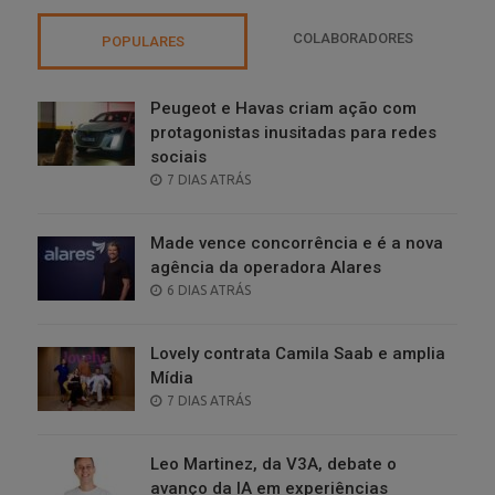
COLABORADORES
POPULARES
Peugeot e Havas criam ação com
protagonistas inusitadas para redes
sociais
POSTED
7 DIAS ATRÁS
ON
Made vence concorrência e é a nova
agência da operadora Alares
POSTED
6 DIAS ATRÁS
ON
Lovely contrata Camila Saab e amplia
Mídia
POSTED
7 DIAS ATRÁS
ON
Leo Martinez, da V3A, debate o
avanço da IA em experiências