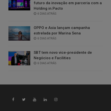
futuro da inovação em parceria com a
Holding in.Pacto
POSTED
6 DIAS ATRÁS
ON
OPPO e Asia lançam campanha
estrelada por Marina Sena
POSTED
6 DIAS ATRÁS
ON
SBT tem novo vice-presidente de
Negócios e Facilities
POSTED
6 DIAS ATRÁS
ON