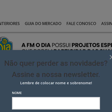
NTERIORES
GUIA DO MERCADO
FALE CONOSCO
ASSI
Não quer perder as novidades?
Assine a nossa newsletter.
Lembre de colocar nome e sobrenome!
TEMA ‘CORONAVIRUS’ PARA VENDER TERMÔMETROS
NOME
‘coronavirus’ para vender