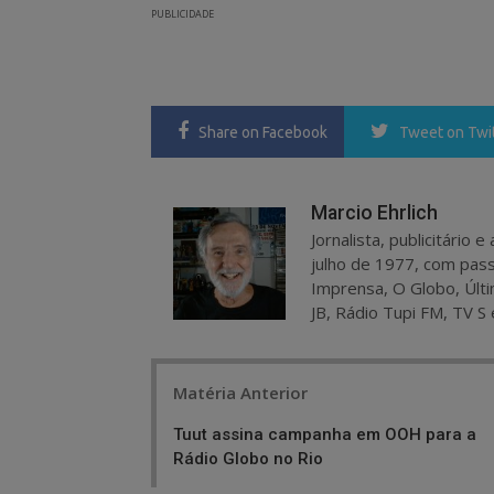
PUBLICIDADE
Share
on Facebook
Tweet
on Twi
Marcio Ehrlich
Jornalista, publicitário
julho de 1977, com pass
Imprensa, O Globo, Últi
JB, Rádio Tupi FM, TV S 
Post
Matéria Anterior
navigation
Tuut assina campanha em OOH para a
Rádio Globo no Rio