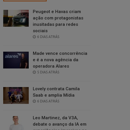
Peugeot e Havas criam
ação com protagonistas
inusitadas para redes
sociais
POSTED
6 DIAS ATRÁS
ON
Made vence concorrência
e é a nova agência da
operadora Alares
POSTED
5 DIAS ATRÁS
ON
Lovely contrata Camila
Saab e amplia Mídia
POSTED
6 DIAS ATRÁS
ON
Leo Martinez, da V3A,
debate o avanço da IA em