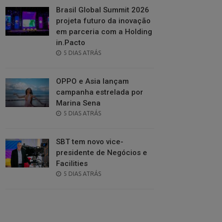
Brasil Global Summit 2026
projeta futuro da inovação
em parceria com a Holding
in.Pacto
POSTED
5 DIAS ATRÁS
ON
OPPO e Asia lançam
campanha estrelada por
Marina Sena
POSTED
5 DIAS ATRÁS
ON
SBT tem novo vice-
presidente de Negócios e
Facilities
POSTED
5 DIAS ATRÁS
ON