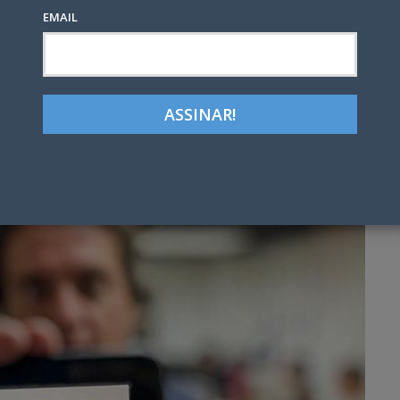
EMAIL
Google+
LinkedIn
Pinterest
tter