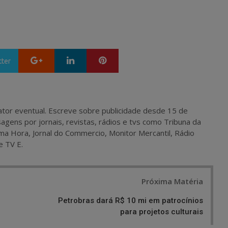
Google+
LinkedIn
Pinterest
tter
 e ator eventual. Escreve sobre publicidade desde 15 de
agens por jornais, revistas, rádios e tvs como Tribuna da
ma Hora, Jornal do Commercio, Monitor Mercantil, Rádio
e TV E.
Próxima Matéria
Petrobras dará R$ 10 mi em patrocínios
para projetos culturais