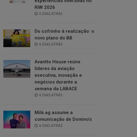
experiências imersivas no
RIW 2026
POSTED
6 DIAS ATRÁS
ON
Do cofrinho à realização: o
novo plano do BB
POSTED
6 DIAS ATRÁS
ON
Avantto House reúne
líderes da aviação
executiva, inovação e
negócios durante a
semana da LABACE
POSTED
6 DIAS ATRÁS
ON
Milà.ag assume a
comunicação de Domino’s
POSTED
6 DIAS ATRÁS
ON