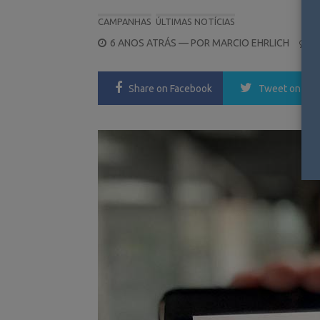
CAMPANHAS
ÚLTIMAS NOTÍCIAS
POSTED
6 ANOS ATRÁS
— POR
MARCIO EHRLICH
0
ON
Share
on Facebook
Tweet
on Twi