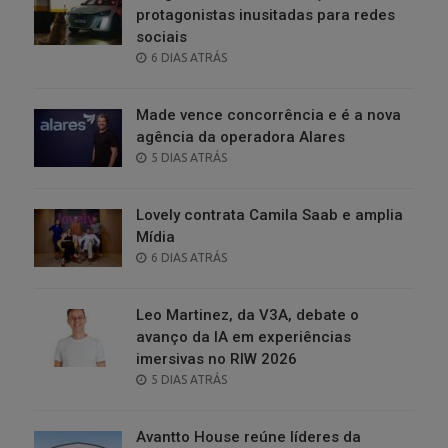
protagonistas inusitadas para redes
sociais
POSTED
6 DIAS ATRÁS
ON
Made vence concorrência e é a nova
agência da operadora Alares
POSTED
5 DIAS ATRÁS
ON
Lovely contrata Camila Saab e amplia
Mídia
POSTED
6 DIAS ATRÁS
ON
Leo Martinez, da V3A, debate o
avanço da IA em experiências
imersivas no RIW 2026
POSTED
5 DIAS ATRÁS
ON
Avantto House reúne líderes da