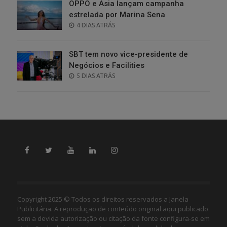
OPPO e Asia lançam campanha
estrelada por Marina Sena
POSTED
4 DIAS ATRÁS
ON
SBT tem novo vice-presidente de
Negócios e Facilities
POSTED
5 DIAS ATRÁS
ON
Copyright 2025 © Todos os direitos reservados a Janela
Publicitária. A reprodução de conteúdo original aqui publicado
sem a devida autorização ou citação da fonte configura-se em