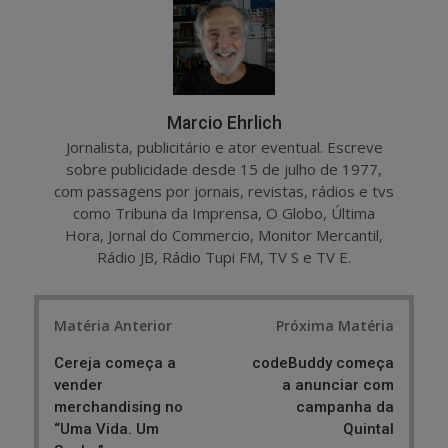
e
t
Marcio Ehrlich
Jornalista, publicitário e ator eventual. Escreve
sobre publicidade desde 15 de julho de 1977,
com passagens por jornais, revistas, rádios e tvs
como Tribuna da Imprensa, O Globo, Última
Hora, Jornal do Commercio, Monitor Mercantil,
Rádio JB, Rádio Tupi FM, TV S e TV E.
Post
Matéria Anterior
Próxima Matéria
navigation
Cereja começa a
codeBuddy começa
vender
a anunciar com
merchandising no
campanha da
“Uma Vida. Um
Quintal