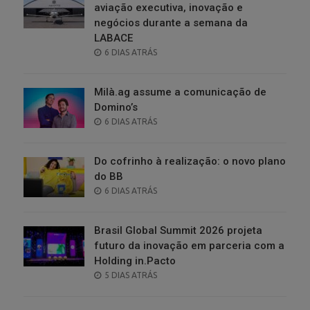
aviação executiva, inovação e
negócios durante a semana da
LABACE
POSTED
6 DIAS ATRÁS
ON
Milà.ag assume a comunicação de
Domino’s
POSTED
6 DIAS ATRÁS
ON
Do cofrinho à realização: o novo plano
do BB
POSTED
6 DIAS ATRÁS
ON
Brasil Global Summit 2026 projeta
futuro da inovação em parceria com a
Holding in.Pacto
POSTED
5 DIAS ATRÁS
ON