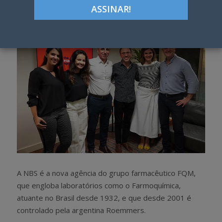
h
w
a
e
r
e
e
t
A NBS é a nova agência do grupo farmacêutico FQM,
que engloba laboratórios como o Farmoquímica,
atuante no Brasil desde 1932, e que desde 2001 é
controlado pela argentina Roemmers.