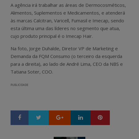
A agência irá trabalhar as áreas de Dermocosméticos,
Alimentos, Suplementos e Medicamentos, e atenderá
às marcas Calcitran, Varicell, Fumasil e Imecap, sendo
esta última uma das líderes no segmento que atua,
cujo produto principal é o Imecap Hair.
Na foto, Jorge Duhalde, Diretor VP de Marketing e
Demanda da FQM Consumo (o terceiro da esquerda
para a direita), ao lado de André Lima, CEO da NBS e
Tatiana Soter, COO.
PUBLICIDADE
Google+
LinkedIn
Pinterest
S
T
h
w
a
e
r
e