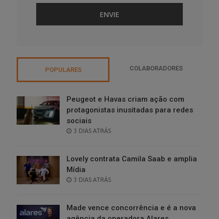
COLABORADORES
POPULARES
Peugeot e Havas criam ação com
protagonistas inusitadas para redes
sociais
POSTED
3 DIAS ATRÁS
ON
Lovely contrata Camila Saab e amplia
Mídia
POSTED
3 DIAS ATRÁS
ON
Made vence concorrência e é a nova
agência da operadora Alares