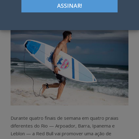
Google+
LinkedIn
Pinterest
S
T
h
w
a
e
r
e
e
t
Durante quatro finais de semana em quatro praias
diferentes do Rio — Arpoador, Barra, Ipanema e
Leblon — a Red Bull vai promover uma ação de