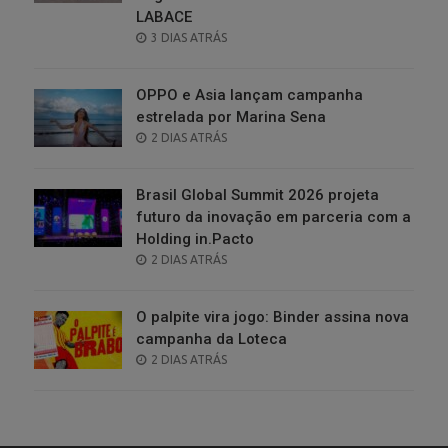
LABACE
POSTED
3 DIAS ATRÁS
ON
OPPO e Asia lançam campanha
estrelada por Marina Sena
POSTED
2 DIAS ATRÁS
ON
Brasil Global Summit 2026 projeta
futuro da inovação em parceria com a
Holding in.Pacto
POSTED
2 DIAS ATRÁS
ON
O palpite vira jogo: Binder assina nova
campanha da Loteca
POSTED
2 DIAS ATRÁS
ON