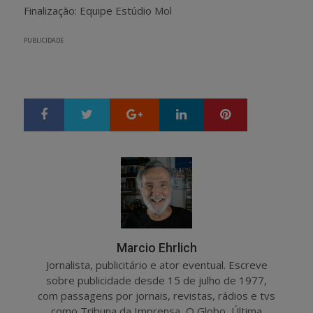
Finalização: Equipe Estúdio Mol
PUBLICIDADE
Google+
LinkedIn
Pinterest
S
T
h
w
a
e
r
e
e
t
Marcio Ehrlich
Jornalista, publicitário e ator eventual. Escreve
sobre publicidade desde 15 de julho de 1977,
com passagens por jornais, revistas, rádios e tvs
como Tribuna da Imprensa, O Globo, Última