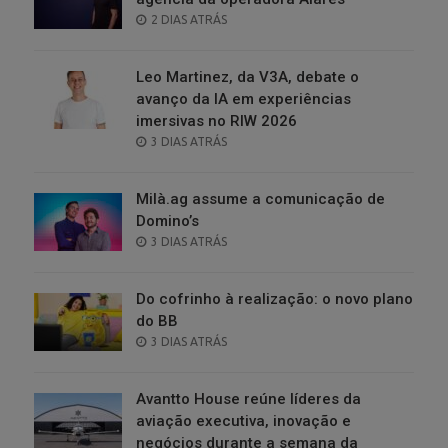
POSTED
2 DIAS ATRÁS
ON
Leo Martinez, da V3A, debate o
avanço da IA em experiências
imersivas no RIW 2026
POSTED
3 DIAS ATRÁS
ON
Milà.ag assume a comunicação de
Domino’s
POSTED
3 DIAS ATRÁS
ON
Do cofrinho à realização: o novo plano
do BB
POSTED
3 DIAS ATRÁS
ON
Avantto House reúne líderes da
aviação executiva, inovação e
negócios durante a semana da