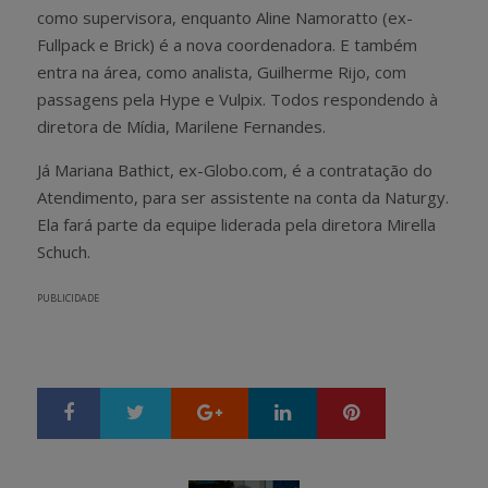
como supervisora, enquanto Aline Namoratto (ex-
Fullpack e Brick) é a nova coordenadora. E também
entra na área, como analista, Guilherme Rijo, com
passagens pela Hype e Vulpix. Todos respondendo à
diretora de Mídia, Marilene Fernandes.
Já Mariana Bathict, ex-Globo.com, é a contratação do
Atendimento, para ser assistente na conta da Naturgy.
Ela fará parte da equipe liderada pela diretora Mirella
Schuch.
PUBLICIDADE
Google+
LinkedIn
Pinterest
S
T
h
w
a
e
r
e