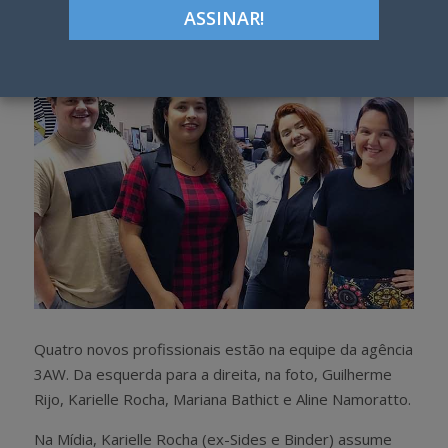
h
w
a
e
r
e
e
t
Quatro novos profissionais estão na equipe da agência
3AW. Da esquerda para a direita, na foto, Guilherme
Rijo, Karielle Rocha, Mariana Bathict e Aline Namoratto.
Na Mídia, Karielle Rocha (ex-Sides e Binder) assume