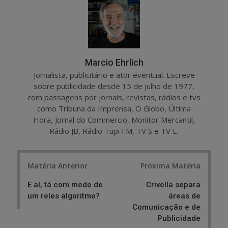
e
t
Marcio Ehrlich
Jornalista, publicitário e ator eventual. Escreve
sobre publicidade desde 15 de julho de 1977,
com passagens por jornais, revistas, rádios e tvs
como Tribuna da Imprensa, O Globo, Última
Hora, Jornal do Commercio, Monitor Mercantil,
Rádio JB, Rádio Tupi FM, TV S e TV E.
Post
Matéria Anterior
Próxima Matéria
navigation
E aí, tá com medo de
Crivella separa
um reles algoritmo?
áreas de
Comunicação e de
Publicidade