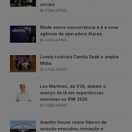
sociais
POSTED
5 DIAS ATRÁS
ON
Made vence concorrência e é a nova
agência da operadora Alares
POSTED
4 DIAS ATRÁS
ON
Lovely contrata Camila Saab e amplia
Mídia
POSTED
5 DIAS ATRÁS
ON
Leo Martinez, da V3A, debate o
avanço da IA em experiências
imersivas no RIW 2026
POSTED
5 DIAS ATRÁS
ON
Avantto House reúne líderes da
aviação executiva, inovação e