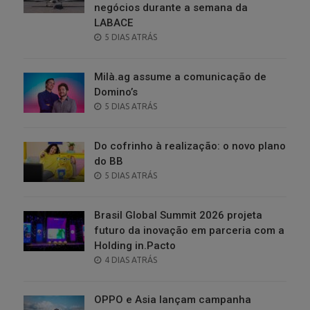
negócios durante a semana da
LABACE
POSTED
5 DIAS ATRÁS
ON
Milà.ag assume a comunicação de
Domino’s
POSTED
5 DIAS ATRÁS
ON
Do cofrinho à realização: o novo plano
do BB
POSTED
5 DIAS ATRÁS
ON
Brasil Global Summit 2026 projeta
futuro da inovação em parceria com a
Holding in.Pacto
POSTED
4 DIAS ATRÁS
ON
OPPO e Asia lançam campanha