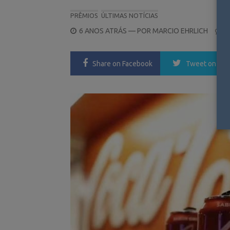
PRÊMIOS
ÚLTIMAS NOTÍCIAS
POSTED
6 ANOS ATRÁS
— POR
MARCIO EHRLICH
0
ON
Share
on Facebook
Tweet
on Twi