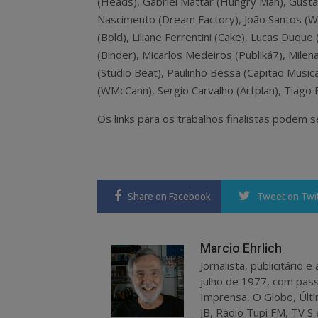
(Heads), Gabriel Mattar (Hungry Man), Gusta
Nascimento (Dream Factory), João Santos (W
(Bold), Liliane Ferrentini (Cake), Lucas Duqu
(Binder), Micarlos Medeiros (Publiká7), Mile
(Studio Beat), Paulinho Bessa (Capitão Music
(WMcCann), Sergio Carvalho (Artplan), Tiago 
Os links para os trabalhos finalistas podem 
Share
on Facebook
Tweet
on Twi
Marcio Ehrlich
Jornalista, publicitário
julho de 1977, com pass
Imprensa, O Globo, Últi
JB, Rádio Tupi FM, TV S 