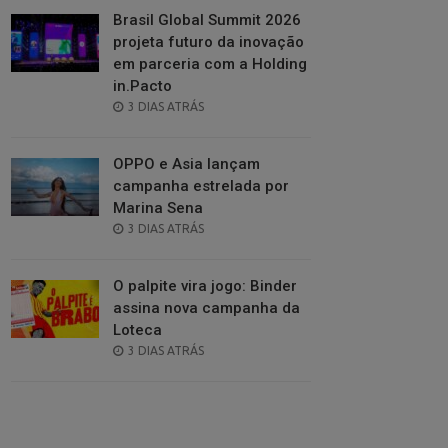
Brasil Global Summit 2026
projeta futuro da inovação
em parceria com a Holding
in.Pacto
POSTED
3 DIAS ATRÁS
ON
OPPO e Asia lançam
campanha estrelada por
Marina Sena
POSTED
3 DIAS ATRÁS
ON
O palpite vira jogo: Binder
assina nova campanha da
Loteca
POSTED
3 DIAS ATRÁS
ON