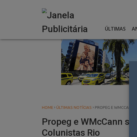
Skip
to
content
ÚLTIMAS
A
›
›
HOME
ÚLTIMAS NOTÍCIAS
PROPEG E WMCCANN S
Propeg e WMcCann saem
Colunistas Rio