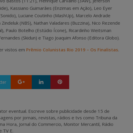
vo Bastos (11:21), Henrique Carvalho (3AW), Jeferson
ide), Kassiano Guimarães (Enzimas em Ação), Leo Eyer
e (Sonido), Luciane Coutinho (MashUp), Marcelo Andrade
na Zindeluk (NBS), Nathan Valadares (Buzzina), Nico Rezende
al), Paulo Botelho (Estúdio Ícone), Ricardinho Weitsman
Fernandes (Skidun) e Tiago Joaquim Afonso (Editora Globo).
ser vistos em
Prêmio Colunistas Rio 2019 – Os Finalistas
.
Google+
LinkedIn
Pinterest
tter
 e ator eventual. Escreve sobre publicidade desde 15 de
agens por jornais, revistas, rádios e tvs como Tribuna da
ma Hora, Jornal do Commercio, Monitor Mercantil, Rádio
e TV E.