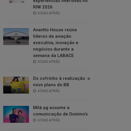
experiências imersivas no
RIW 2026
POSTED
4 DIAS ATRÁS
ON
Avantto House reúne
líderes da aviação
executiva, inovação e
negócios durante a
semana da LABACE
POSTED
4 DIAS ATRÁS
ON
Do cofrinho à realização: o
novo plano do BB
POSTED
4 DIAS ATRÁS
ON
Milà.ag assume a
comunicação de Domino’s
POSTED
4 DIAS ATRÁS
ON