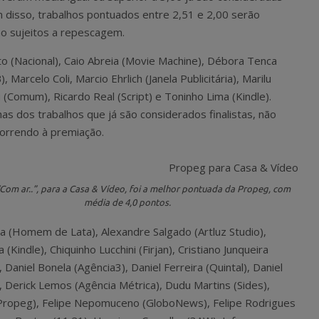
m disso, trabalhos pontuados entre 2,51 e 2,00 serão
o sujeitos a repescagem.
ato (Nacional), Caio Abreia (Movie Machine), Débora Tenca
Marcelo Coli, Marcio Ehrlich (Janela Publicitária), Marilu
 (Comum), Ricardo Real (Script) e Toninho Lima (Kindle).
has dos trabalhos que já são considerados finalistas, não
correndo à premiação.
“Com ar..”, para a Casa & Vídeo, foi a melhor pontuada da Propeg, com
média de 4,0 pontos.
a (Homem de Lata), Alexandre Salgado (Artluz Studio),
Kindle), Chiquinho Lucchini (Firjan), Cristiano Junqueira
 Daniel Bonela (Agência3), Daniel Ferreira (Quintal), Daniel
 Derick Lemos (Agência Métrica), Dudu Martins (Sides),
 (Propeg), Felipe Nepomuceno (GloboNews), Felipe Rodrigues