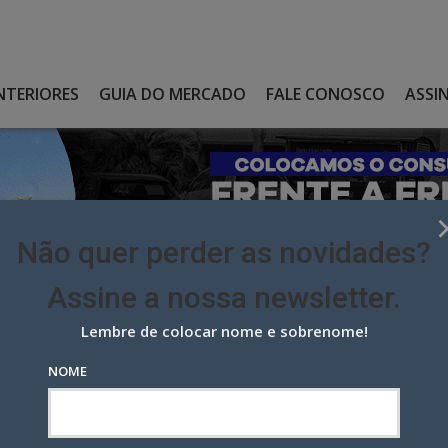
NTERIORES
GUIA DO MERCADO
FALE CONOSCO
ASSI
Não quer perder as novidades?
Assine a nossa newsletter.
Lembre de colocar nome e sobrenome!
AEM NA FRENTE NO SHORTLIST DO COLUNISTAS RIO
NOME
 na frente no shortlist do