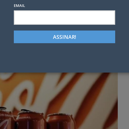
EMAIL
Google+
LinkedIn
Pinterest
tter