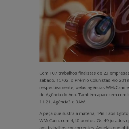
Com 107 trabalhos finalistas de 23 empresas
sábado, 15/02, o Prêmio Colunistas Rio 2019
respectivamente, pelas agências WMcCann e P
de Agência do Ano. Também aparecem com boa 
11:21, Agência3 e 3AW.
A peça que ilustra a matéria, “Pìn Tabs Lgbtq
WMcCann, com 4,40 pontos. Os 49 jurados qu
aos trabalhos concorrentes. Aquelas que obt