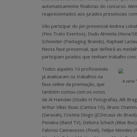
automaticamente finalistas do concurso. Alé
reapresentados aos jurados presenciais com
Vão participar do júri presencial Andrea Lob
(Fino Trato Eventos), Dudu Almeida (Nova/SB), 
Schneider (Packaging Brands), Raphael Laclau
Nesta fase presencial, que definirá as medal
participam jurados que tenham trabalho con
Todos aqueles 10 profissionais
já analisaram os trabalhos na
A série 
fase online da premiação, que
também contou com os votos
de Al Hamdan (Studio H Fotografia), Alê Brag
Arthur Villas Boas (Camisa 10), Bruno Chamma (
(Saravah), Cristina Diogo (JCDecaux do Brasil),
Penalva (Band TV), Debora Schach (Blue Bus),
Fabricio Cannavezes (Pixel), Felipe Mendes