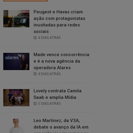
Peugeot e Havas criam
ação com protagonistas
inusitadas para redes
sociais
POSTED
4 DIAS ATRÁS
ON
Made vence concorrência
e é a nova agência da
operadora Alares
POSTED
4 DIAS ATRÁS
ON
Lovely contrata Camila
Saab e amplia Mídia
POSTED
5 DIAS ATRÁS
ON
Leo Martinez, da V3A,
debate o avanço da IA em