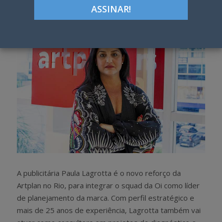
h
w
a
e
r
e
e
t
A publicitária Paula Lagrotta é o novo reforço da
Artplan no Rio, para integrar o squad da Oi como líder
de planejamento da marca. Com perfil estratégico e
mais de 25 anos de experiência, Lagrotta também vai