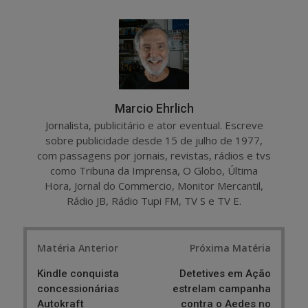
a
e
r
e
e
t
Marcio Ehrlich
Jornalista, publicitário e ator eventual. Escreve
sobre publicidade desde 15 de julho de 1977,
com passagens por jornais, revistas, rádios e tvs
como Tribuna da Imprensa, O Globo, Última
Hora, Jornal do Commercio, Monitor Mercantil,
Rádio JB, Rádio Tupi FM, TV S e TV E.
Post
Matéria Anterior
Próxima Matéria
navigation
Kindle conquista
Detetives em Ação
concessionárias
estrelam campanha
Autokraft
contra o Aedes no