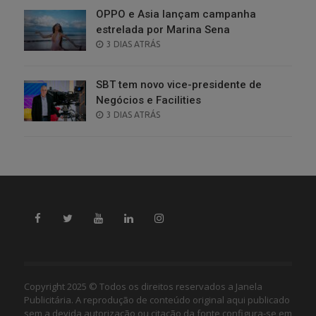
OPPO e Asia lançam campanha
estrelada por Marina Sena
POSTED
3 DIAS ATRÁS
ON
SBT tem novo vice-presidente de
Negócios e Facilities
POSTED
3 DIAS ATRÁS
ON
Copyright 2025 © Todos os direitos reservados a Janela
Publicitária. A reprodução de conteúdo original aqui publicado
sem a devida autorização ou citação da fonte configura-se em