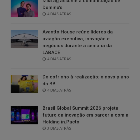
Milà.ag assume a comunicação de
Domino’s
POSTED
4 DIAS ATRÁS
ON
Avantto House reúne líderes da
aviação executiva, inovação e
negócios durante a semana da
LABACE
POSTED
4 DIAS ATRÁS
ON
Do cofrinho à realização: o novo plano
do BB
POSTED
4 DIAS ATRÁS
ON
Brasil Global Summit 2026 projeta
futuro da inovação em parceria com a
Holding in.Pacto
POSTED
3 DIAS ATRÁS
ON