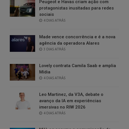
Peugeot e Havas criam ação com
protagonistas inusitadas para redes
sociais
POSTED
4 DIAS ATRÁS
ON
Made vence concorrência e é a nova
agência da operadora Alares
POSTED
3 DIAS ATRÁS
ON
Lovely contrata Camila Saab e amplia
Mídia
POSTED
4 DIAS ATRÁS
ON
Leo Martinez, da V3A, debate o
avanço da IA em experiências
imersivas no RIW 2026
POSTED
4 DIAS ATRÁS
ON