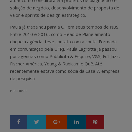
atuar como consultora em projetos de diagnóstico e
solução de negócio, desenvolvimento de proposta de
valor e sprints de design estratégico.
Paula já trabalhou para a Oi, em seus tempos de NBS.
Entre 2010 e 2016, como Head de Planejamento
daquela agência, teve contato com a conta. Formada
em comunicação pela UFRJ, Paula Lagrotta já passou
por agências como Pubblicità & Esquire, V&S, Full Jazz,
Fischer América, Young & Rubicam e Quê. Até
recentemente estava como sócia da Casa 7, empresa
de pesquisa.
PUBLICIDADE
Google+
LinkedIn
Pinterest
S
T
h
w