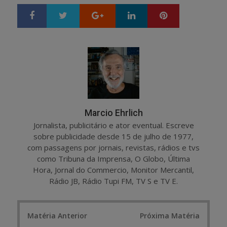
Google+
LinkedIn
Pinterest
S
T
h
w
a
e
r
e
e
t
Marcio Ehrlich
Jornalista, publicitário e ator eventual. Escreve
sobre publicidade desde 15 de julho de 1977,
com passagens por jornais, revistas, rádios e tvs
como Tribuna da Imprensa, O Globo, Última
Hora, Jornal do Commercio, Monitor Mercantil,
Rádio JB, Rádio Tupi FM, TV S e TV E.
Post
Matéria Anterior
Próxima Matéria
navigation