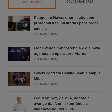
COLABORADORES
POPULARES
Peugeot e Havas criam ação com
protagonistas inusitadas para redes
sociais
POSTED
4 DIAS ATRÁS
ON
Made vence concorrência e é a nova
agência da operadora Alares
POSTED
3 DIAS ATRÁS
ON
Lovely contrata Camila Saab e amplia
Mídia
POSTED
4 DIAS ATRÁS
ON
Leo Martinez, da V3A, debate o
avanço da IA em experiências
imersivas no RIW 2026