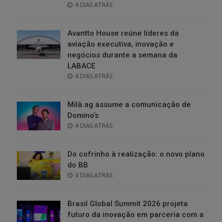
POSTED
4 DIAS ATRÁS
ON
Avantto House reúne líderes da
aviação executiva, inovação e
negócios durante a semana da
LABACE
POSTED
4 DIAS ATRÁS
ON
Milà.ag assume a comunicação de
Domino’s
POSTED
4 DIAS ATRÁS
ON
Do cofrinho à realização: o novo plano
do BB
POSTED
4 DIAS ATRÁS
ON
Brasil Global Summit 2026 projeta
futuro da inovação em parceria com a