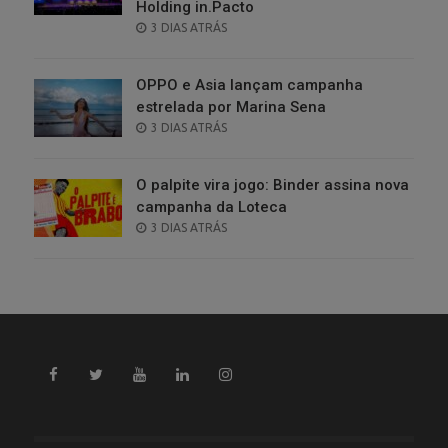
Holding in.Pacto
POSTED
3 DIAS ATRÁS
ON
OPPO e Asia lançam campanha
estrelada por Marina Sena
POSTED
3 DIAS ATRÁS
ON
O palpite vira jogo: Binder assina nova
campanha da Loteca
POSTED
3 DIAS ATRÁS
ON