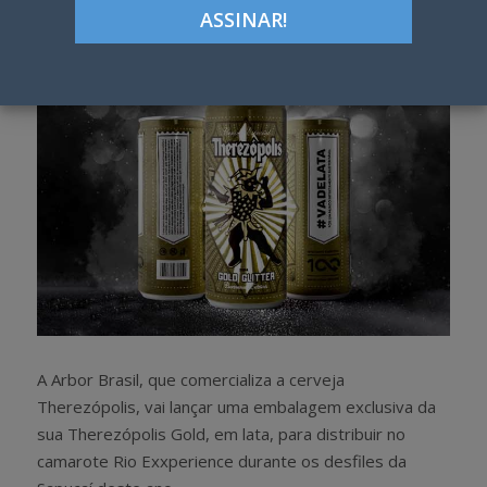
h
w
a
e
r
e
e
t
A Arbor Brasil, que comercializa a cerveja
Therezópolis, vai lançar uma embalagem exclusiva da
sua Therezópolis Gold, em lata, para distribuir no
camarote Rio Exxperience durante os desfiles da