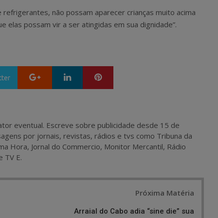
 refrigerantes, não possam aparecer crianças muito acima
e elas possam vir a ser atingidas em sua dignidade”.
Google+
LinkedIn
Pinterest
tter
 e ator eventual. Escreve sobre publicidade desde 15 de
agens por jornais, revistas, rádios e tvs como Tribuna da
ma Hora, Jornal do Commercio, Monitor Mercantil, Rádio
e TV E.
Próxima Matéria
o
Arraial do Cabo adia “sine die” sua