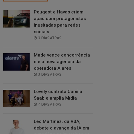
Peugeot e Havas criam
ação com protagonistas
inusitadas para redes
sociais
POSTED
3 DIAS ATRÁS
ON
Made vence concorrência
e é a nova agência da
operadora Alares
POSTED
3 DIAS ATRÁS
ON
Lovely contrata Camila
Saab e amplia Mídia
POSTED
4 DIAS ATRÁS
ON
Leo Martinez, da V3A,
debate o avanço da IA em