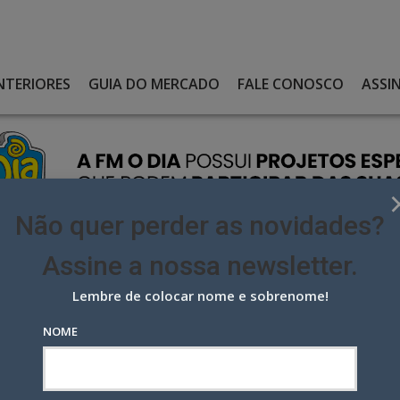
NTERIORES
GUIA DO MERCADO
FALE CONOSCO
ASSI
Não quer perder as novidades?
Assine a nossa newsletter.
Lembre de colocar nome e sobrenome!
TA PÚBLICA SOBRE LIMITES NA PUBLICIDADE INFANTIL
NOME
pública sobre limites na