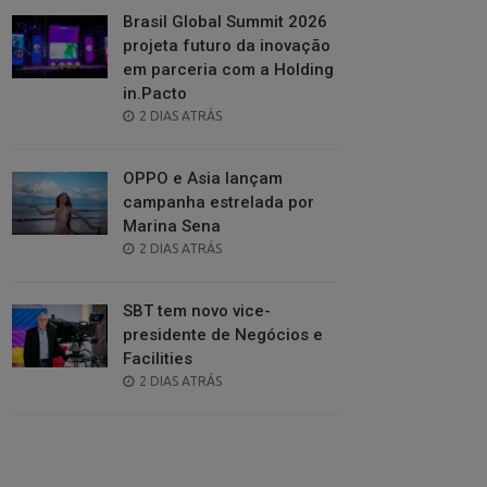
Brasil Global Summit 2026
projeta futuro da inovação
em parceria com a Holding
in.Pacto
POSTED
2 DIAS ATRÁS
ON
OPPO e Asia lançam
campanha estrelada por
Marina Sena
POSTED
2 DIAS ATRÁS
ON
SBT tem novo vice-
presidente de Negócios e
Facilities
POSTED
2 DIAS ATRÁS
ON