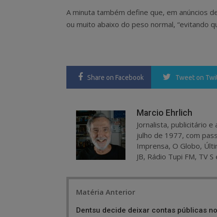
A minuta também define que, em anúncios de
ou muito abaixo do peso normal, “evitando qu
Share
on Facebook
Tweet
on Twi
Marcio Ehrlich
Jornalista, publicitário
julho de 1977, com pass
Imprensa, O Globo, Últi
JB, Rádio Tupi FM, TV S 
Post
Matéria Anterior
navigation
Dentsu decide deixar contas públicas n