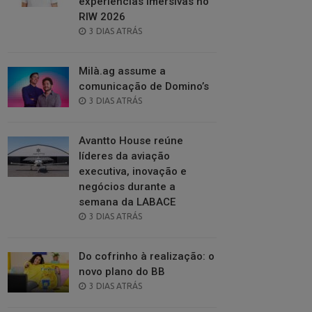
experiências imersivas no
RIW 2026
POSTED
3 DIAS ATRÁS
ON
Milà.ag assume a
comunicação de Domino’s
POSTED
3 DIAS ATRÁS
ON
Avantto House reúne
líderes da aviação
executiva, inovação e
negócios durante a
semana da LABACE
POSTED
3 DIAS ATRÁS
ON
Do cofrinho à realização: o
novo plano do BB
POSTED
3 DIAS ATRÁS
ON