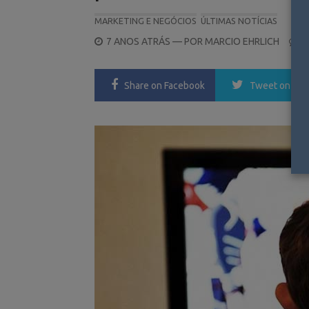
MARKETING E NEGÓCIOS
ÚLTIMAS NOTÍCIAS
POSTED
7 ANOS ATRÁS
— POR
MARCIO EHRLICH
0
ON
Share
on Facebook
Tweet
on Twi