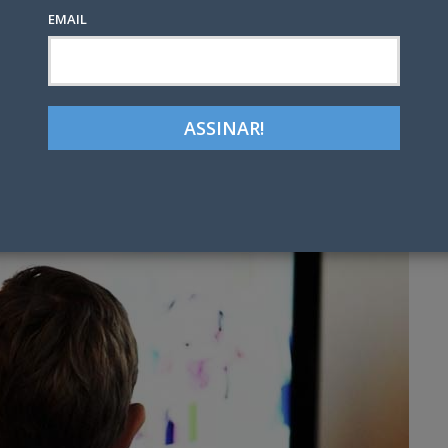
EMAIL
Google+
LinkedIn
Pinterest
tter