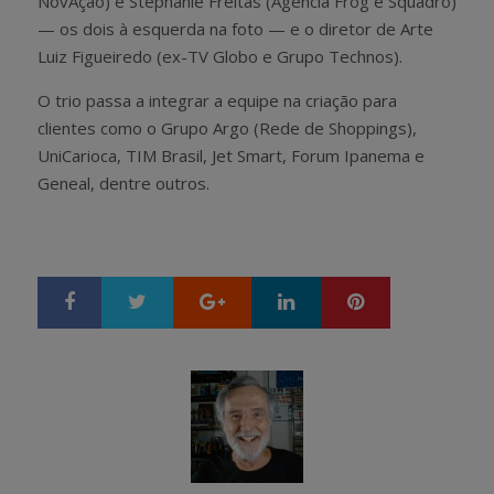
NovAção) e Stephanie Freitas (Agência Frog e Squadro)
— os dois à esquerda na foto — e o diretor de Arte
Luiz Figueiredo (ex-TV Globo e Grupo Technos).
O trio passa a integrar a equipe na criação para
clientes como o Grupo Argo (Rede de Shoppings),
UniCarioca, TIM Brasil, Jet Smart, Forum Ipanema e
Geneal, dentre outros.
Google+
LinkedIn
Pinterest
S
T
h
w
a
e
r
e
e
t