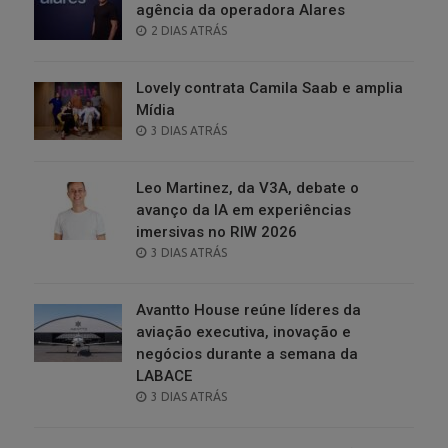
agência da operadora Alares
POSTED
2 DIAS ATRÁS
ON
Lovely contrata Camila Saab e amplia
Mídia
POSTED
3 DIAS ATRÁS
ON
Leo Martinez, da V3A, debate o
avanço da IA em experiências
imersivas no RIW 2026
POSTED
3 DIAS ATRÁS
ON
Avantto House reúne líderes da
aviação executiva, inovação e
negócios durante a semana da
LABACE
POSTED
3 DIAS ATRÁS
ON