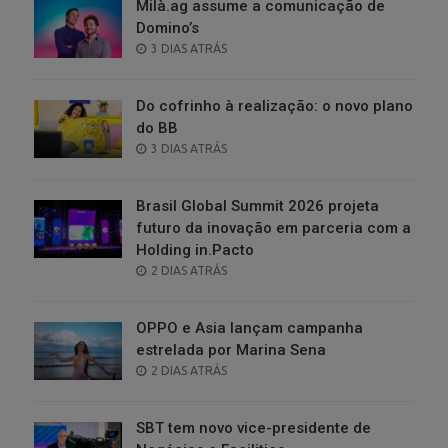
Milà.ag assume a comunicação de
Domino’s
POSTED
3 DIAS ATRÁS
ON
Do cofrinho à realização: o novo plano
do BB
POSTED
3 DIAS ATRÁS
ON
Brasil Global Summit 2026 projeta
futuro da inovação em parceria com a
Holding in.Pacto
POSTED
2 DIAS ATRÁS
ON
OPPO e Asia lançam campanha
estrelada por Marina Sena
POSTED
2 DIAS ATRÁS
ON
SBT tem novo vice-presidente de