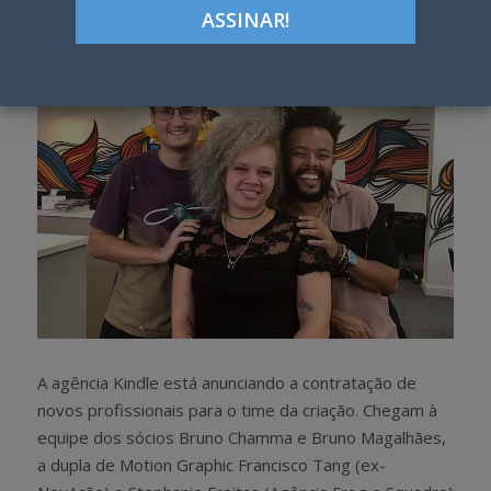
h
w
a
e
r
e
e
t
A agência Kindle está anunciando a contratação de
novos profissionais para o time da criação. Chegam à
equipe dos sócios Bruno Chamma e Bruno Magalhães,
a dupla de Motion Graphic Francisco Tang (ex-