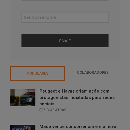
COLABORADORES
POPULARES
Peugeot e Havas criam ação com
protagonistas inusitadas para redes
sociais
POSTED
3 DIAS ATRÁS
ON
Made vence concorrência e é a nova