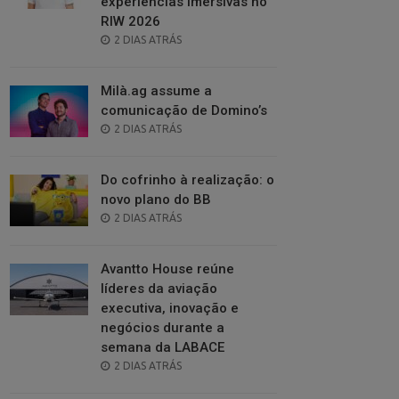
experiências imersivas no
RIW 2026
POSTED
2 DIAS ATRÁS
ON
Milà.ag assume a
comunicação de Domino’s
POSTED
2 DIAS ATRÁS
ON
Do cofrinho à realização: o
novo plano do BB
POSTED
2 DIAS ATRÁS
ON
Avantto House reúne
líderes da aviação
executiva, inovação e
negócios durante a
semana da LABACE
POSTED
2 DIAS ATRÁS
ON