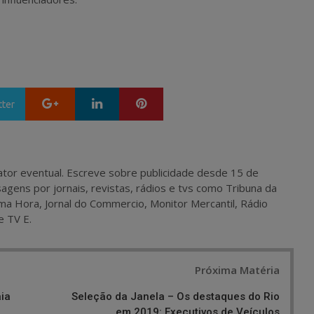
Google+
LinkedIn
Pinterest
tter
 e ator eventual. Escreve sobre publicidade desde 15 de
agens por jornais, revistas, rádios e tvs como Tribuna da
ma Hora, Jornal do Commercio, Monitor Mercantil, Rádio
e TV E.
Próxima Matéria
aia
Seleção da Janela – Os destaques do Rio
em 2019: Executivos de Veículos