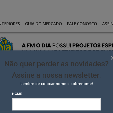
NTERIORES
GUIA DO MERCADO
FALE CONOSCO
ASSI
Não quer perder as novidades?
Assine a nossa newsletter.
Lembre de colocar nome e sobrenome!
ONTA DA HAMBURGUERIA HUMMBURG
NOME
a da hamburgueria Hummburg