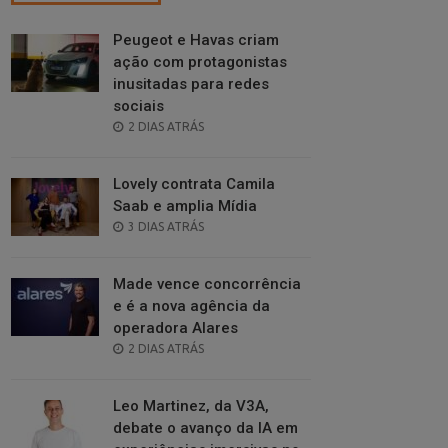
Peugeot e Havas criam
ação com protagonistas
inusitadas para redes
sociais
POSTED
2 DIAS ATRÁS
ON
Lovely contrata Camila
Saab e amplia Mídia
POSTED
3 DIAS ATRÁS
ON
Made vence concorrência
e é a nova agência da
operadora Alares
POSTED
2 DIAS ATRÁS
ON
Leo Martinez, da V3A,
debate o avanço da IA em