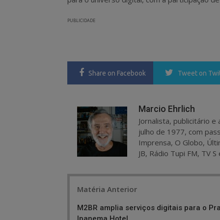
PUBLICIDADE
Share
on Facebook
Tweet
on Twi
Marcio Ehrlich
Jornalista, publicitário
julho de 1977, com pass
Imprensa, O Globo, Últi
JB, Rádio Tupi FM, TV S 
Post
Matéria Anterior
navigation
M2BR amplia serviços digitais para o Pr
Ipanema Hotel