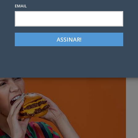
EMAIL
Google+
LinkedIn
Pinterest
tter