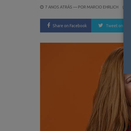
POSTED
7 ANOS ATRÁS
— POR
MARCIO EHRLICH
0
ON
Share
on Facebook
Tweet
on Twi