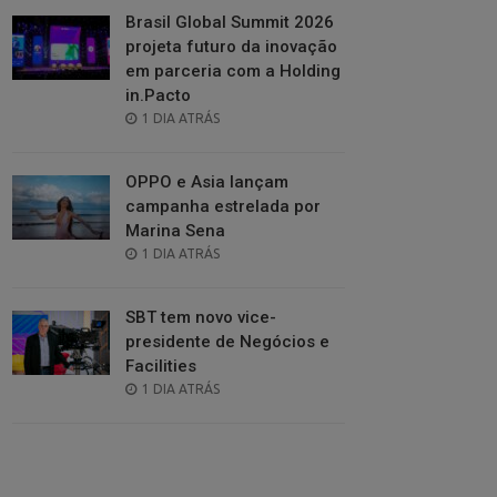
Brasil Global Summit 2026
projeta futuro da inovação
em parceria com a Holding
in.Pacto
POSTED
1 DIA ATRÁS
ON
OPPO e Asia lançam
campanha estrelada por
Marina Sena
POSTED
1 DIA ATRÁS
ON
SBT tem novo vice-
presidente de Negócios e
Facilities
POSTED
1 DIA ATRÁS
ON