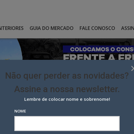
NTERIORES
GUIA DO MERCADO
FALE CONOSCO
ASSI
Não quer perder as novidades?
Assine a nossa newsletter.
Lembre de colocar nome e sobrenome!
A DE PUBLICIDADE COM VERBA DE R$ 6,3 MILHÕES
NOME
de publicidade com verba de R$