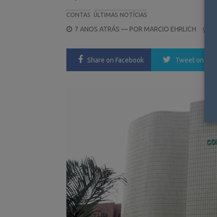
CONTAS
ÚLTIMAS NOTÍCIAS
POSTED
7 ANOS ATRÁS
— POR
MARCIO EHRLICH
0
ON
Share
on Facebook
Tweet
on Twi