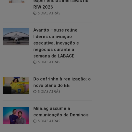
experiências imersivas no
RIW 2026
POSTED
5 DIAS ATRÁS
ON
Avantto House reúne
líderes da aviação
executiva, inovação e
negócios durante a
semana da LABACE
POSTED
5 DIAS ATRÁS
ON
Do cofrinho à realização: o
novo plano do BB
POSTED
5 DIAS ATRÁS
ON
Milà.ag assume a
comunicação de Domino’s
POSTED
5 DIAS ATRÁS
ON