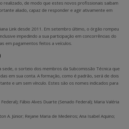
o realizado, de modo que estes novos profissionais saibam
tante aliado, capaz de responder e agir ativamente em
aiana Link desde 2011. Em setembro último, o órgão rompeu
inclusive impedindo a sua participação em concorrências do
ias em pagamentos feitos a veículos.
0
a sede, o sorteio dos membros da Subcomissão Técnica que
sadas em sua conta. A formação, como é padrão, será de dois
atante e um sem vínculo. Estes são os nomes indicados para
Federal); Fábio Alves Duarte (Senado Federal); Maria Valéria
on A. Júnior; Rejane Maria de Medeiros; Ana Isabel Aquino;