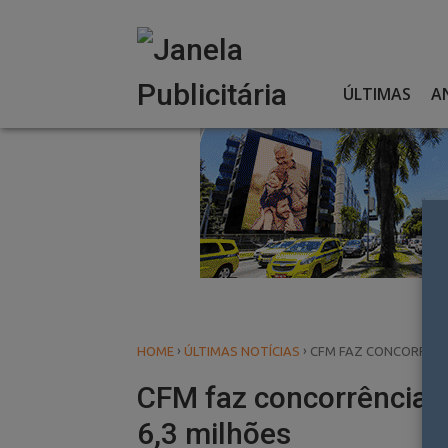
Skip
to
content
ÚLTIMAS
A
›
›
HOME
ÚLTIMAS NOTÍCIAS
CFM FAZ CONCORRÊNCI
CFM faz concorrência 
6,3 milhões