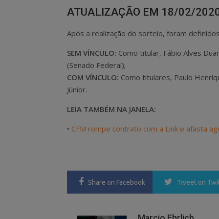
ATUALIZAÇÃO EM 18/02/202
Após a realização do sorteio, foram definido
SEM VÍNCULO:
Como titular, Fábio Alves Dua
(Senado Federal);
COM VÍNCULO:
Como titulares, Paulo Henri
Júnior.
LEIA TAMBÉM NA JANELA:
•
CFM rompe contrato com a Link e afasta ag
Share
on Facebook
Tweet
on Twi
Marcio Ehrlich