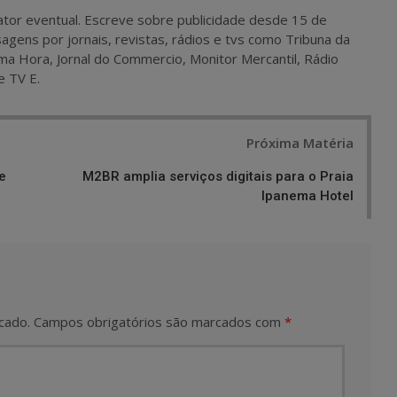
 e ator eventual. Escreve sobre publicidade desde 15 de
agens por jornais, revistas, rádios e tvs como Tribuna da
ma Hora, Jornal do Commercio, Monitor Mercantil, Rádio
e TV E.
Próxima Matéria
e
M2BR amplia serviços digitais para o Praia
Ipanema Hotel
cado.
Campos obrigatórios são marcados com
*