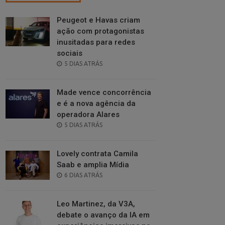
Peugeot e Havas criam
ação com protagonistas
inusitadas para redes
sociais
POSTED
5 DIAS ATRÁS
ON
Made vence concorrência
e é a nova agência da
operadora Alares
POSTED
5 DIAS ATRÁS
ON
Lovely contrata Camila
Saab e amplia Mídia
POSTED
6 DIAS ATRÁS
ON
Leo Martinez, da V3A,
debate o avanço da IA em