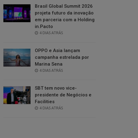
Brasil Global Summit 2026
projeta futuro da inovação
em parceria com a Holding
in.Pacto
POSTED
4 DIAS ATRÁS
ON
OPPO e Asia lançam
campanha estrelada por
Marina Sena
POSTED
4 DIAS ATRÁS
ON
SBT tem novo vice-
presidente de Negócios e
Facilities
POSTED
4 DIAS ATRÁS
ON