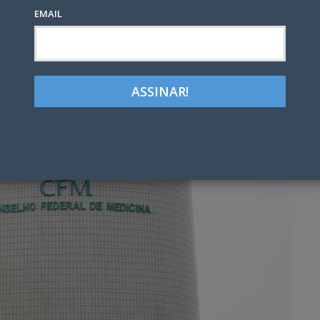
EMAIL
Google+
LinkedIn
Pinterest
tter