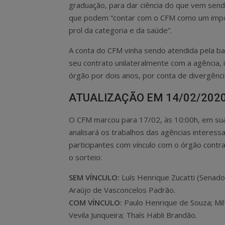
graduação, para dar ciência do que vem send
que podem “contar com o CFM como um impor
prol da categoria e da saúde”.
A conta do CFM vinha sendo atendida pela b
seu contrato unilateralmente com a agência, 
órgão por dois anos, por conta de divergênc
ATUALIZAÇÃO EM 14/02/202
O CFM marcou para 17/02, às 10:00h, em su
analisará os trabalhos das agências interes
participantes com vínculo com o órgão contr
o sorteio:
SEM VÍNCULO:
Luís Henrique Zucatti (Senado 
Araújo de Vasconcelos Padrão.
COM VÍNCULO:
Paulo Henrique de Souza; Milt
Vevila Junqueira; Thaís Habli Brandão.