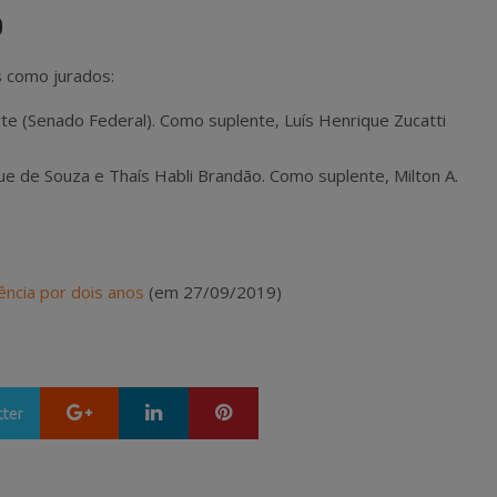
0
s como jurados:
rte (Senado Federal). Como suplente, Luís Henrique Zucatti
que de Souza e
Thaís Habli Brandão. Como suplente,
Milton A.
ência por dois anos
(em 27/09/2019)
Google+
LinkedIn
Pinterest
tter