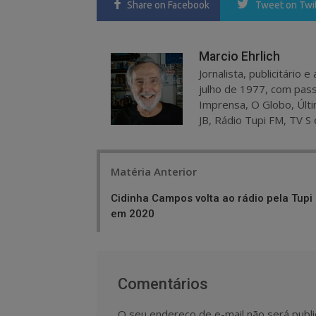
Share
on Facebook
Tweet
on Twi
Marcio Ehrlich
Jornalista, publicitário
julho de 1977, com pass
Imprensa, O Globo, Últi
JB, Rádio Tupi FM, TV S 
Post
Matéria Anterior
navigation
Cidinha Campos volta ao rádio pela Tupi
em 2020
Comentários
O seu endereço de e-mail não será publi