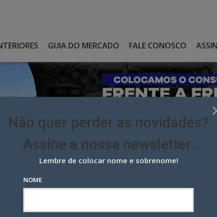
NTERIORES
GUIA DO MERCADO
FALE CONOSCO
ASSI
Não quer perder as novidades?
Assine a nossa newsletter.
Lembre de colocar nome e sobrenome!
LANÇAMENTO IMOBILIÁRIO PARA O OPPORTUNITY
NOME
amento imobiliário para o