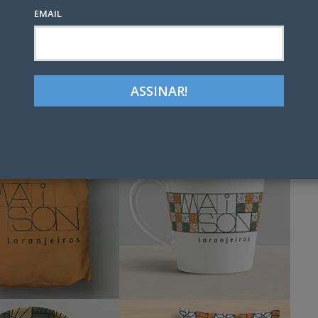
EMAIL
Google+
LinkedIn
Pinterest
tter