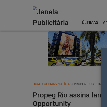
Skip
to
content
ÚLTIMAS
A
›
›
HOME
ÚLTIMAS NOTÍCIAS
PROPEG RIO ASSINA 
Propeg Rio assina lanç
Opportunity