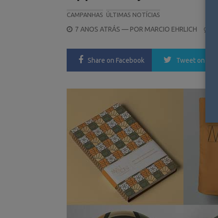
CAMPANHAS
ÚLTIMAS NOTÍCIAS
POSTED
7 ANOS ATRÁS
— POR
MARCIO EHRLICH
0
ON
Share
on Facebook
Tweet
on Twi