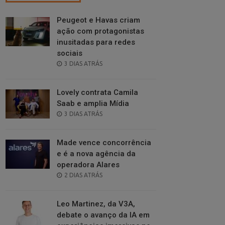
Peugeot e Havas criam
ação com protagonistas
inusitadas para redes
sociais
POSTED
3 DIAS ATRÁS
ON
Lovely contrata Camila
Saab e amplia Mídia
POSTED
3 DIAS ATRÁS
ON
Made vence concorrência
e é a nova agência da
operadora Alares
POSTED
2 DIAS ATRÁS
ON
Leo Martinez, da V3A,
debate o avanço da IA em