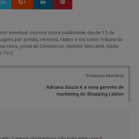
Google+
LinkedIn
Pinterest
tter
 e ator eventual. Escreve sobre publicidade desde 15 de
agens por jornais, revistas, rádios e tvs como Tribuna da
ma Hora, Jornal do Commercio, Monitor Mercantil, Rádio
e TV E.
Próxima Matéria
Adriana Souza é a nova gerente de
marketing do Shopping Leblon
cado.
Campos obrigatórios são marcados com
*