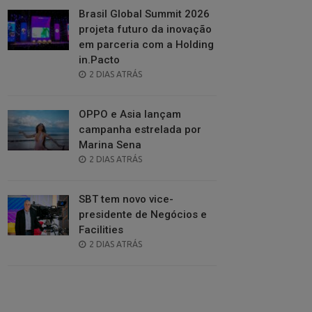
Brasil Global Summit 2026
projeta futuro da inovação
em parceria com a Holding
in.Pacto
POSTED
2 DIAS ATRÁS
ON
OPPO e Asia lançam
campanha estrelada por
Marina Sena
POSTED
2 DIAS ATRÁS
ON
SBT tem novo vice-
presidente de Negócios e
Facilities
POSTED
2 DIAS ATRÁS
ON