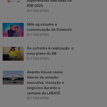
experiências imersivas no
RIW 2026
POSTED
3 DIAS ATRÁS
ON
Milà.ag assume a
comunicação de Domino’s
POSTED
3 DIAS ATRÁS
ON
Do cofrinho à realização: o
novo plano do BB
POSTED
3 DIAS ATRÁS
ON
Avantto House reúne
líderes da aviação
executiva, inovação e
negócios durante a
semana da LABACE
POSTED
3 DIAS ATRÁS
ON