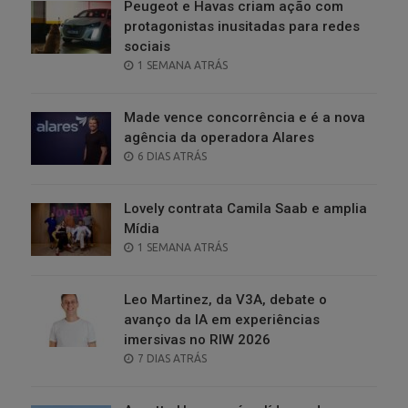
Peugeot e Havas criam ação com
protagonistas inusitadas para redes
sociais
POSTED
1 SEMANA ATRÁS
ON
Made vence concorrência e é a nova
agência da operadora Alares
POSTED
6 DIAS ATRÁS
ON
Lovely contrata Camila Saab e amplia
Mídia
POSTED
1 SEMANA ATRÁS
ON
Leo Martinez, da V3A, debate o
avanço da IA em experiências
imersivas no RIW 2026
POSTED
7 DIAS ATRÁS
ON