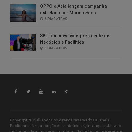
OPPO e Asia lançam campanha
estrelada por Marina Sena
POSTED
6 DIAS ATRÁS
ON
SBT tem novo vice-presidente de
Negócios e Facilities
POSTED
6 DIAS ATRÁS
ON
Copyright 2025 © Todos os direitos reservados a Janela
Publicitária. A reprodução de conteúdo original aqui publicado
sem a devida autorização ou citação da fonte configura-se em