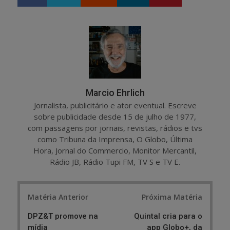
h
w
a
e
r
e
e
t
Marcio Ehrlich
Jornalista, publicitário e ator eventual. Escreve
sobre publicidade desde 15 de julho de 1977,
com passagens por jornais, revistas, rádios e tvs
como Tribuna da Imprensa, O Globo, Última
Hora, Jornal do Commercio, Monitor Mercantil,
Rádio JB, Rádio Tupi FM, TV S e TV E.
Post
Matéria Anterior
Próxima Matéria
navigation
DPZ&T promove na
Quintal cria para o
mídia
app Globo+, da