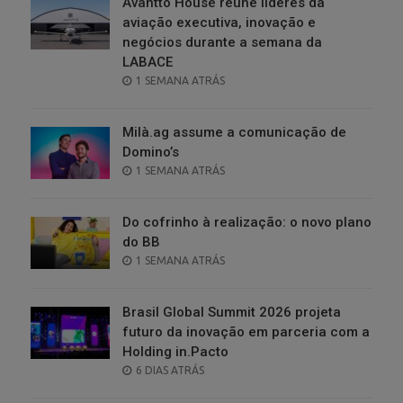
Avantto House reúne líderes da
aviação executiva, inovação e
negócios durante a semana da
LABACE
POSTED
1 SEMANA ATRÁS
ON
Milà.ag assume a comunicação de
Domino’s
POSTED
1 SEMANA ATRÁS
ON
Do cofrinho à realização: o novo plano
do BB
POSTED
1 SEMANA ATRÁS
ON
Brasil Global Summit 2026 projeta
futuro da inovação em parceria com a
Holding in.Pacto
POSTED
6 DIAS ATRÁS
ON