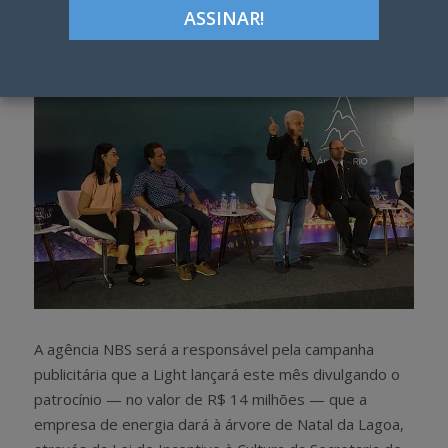
h
w
a
e
r
e
e
t
A agência NBS será a responsável pela campanha
publicitária que a Light lançará este mês divulgando o
patrocínio — no valor de R$ 14 milhões — que a
empresa de energia dará à árvore de Natal da Lagoa,